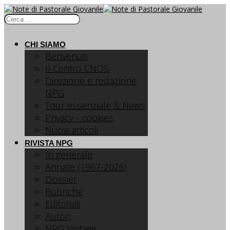
CHI SIAMO
Benvenuti
Il Centro CNOS
Direzione e redazione
NPG
Tour essenziale & News
Privacy - cookies
Nuovi articoli
RIVISTA NPG
In generale
Annate (1967-2026)
Dossier
Rubriche
Editoriali
Autori
NPG Vintage