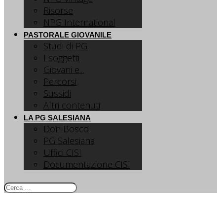
Risorse
NPG International
PASTORALE GIOVANILE
Studi di PG
I soggetti
Giovani e...
Percorsi
Sussidi
Altri contenuti
LA PG SALESIANA
Don Bosco
PG Salesiana
Uffici CISI
Documentazione CISI