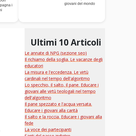
 Don
giovani del mondo
pagna i
ni
Ultimi 10 Articoli
Le annate di NPG (sezione seo)
Il richiamo della soglia. Le vacanze degli
educatori
La misura e l'eccedenza. Le virtù
cardinali nel tempo dell'algoritmo
Lo specchio, il salto, il pane. Educare i
giovani alle virtù teologali nel tempo
dell'algoritmo
Il pane spezzato e l'acqua versata.
Educare i giovani alla carità
Il salto e la roccia. Educare i giovani alla
fede
La voce dei partecipanti
.
Santi del passo indietro