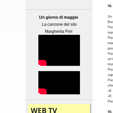
58.
Un 
Un giorno di maggio
Buo
La canzone del sito
Pec
Margherita Pirri
sia
Pec
man
pos
Pec
un’
Imm
Pec
cap
Pec
che
«E 
«E 
Pec
WEB
TV
59.