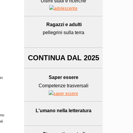
Ultimi studi e ricerche
Ragazzi e adulti
pellegrini sulla terra
CONTINUA DAL 2025
Saper essere
on
Competenze trasversali
L'umano
nella letteratura
ono
hé