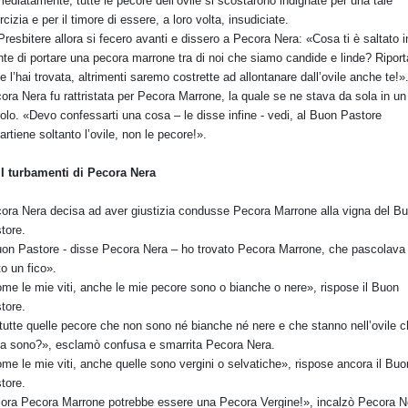
ediatamente, tutte le pecore dell’ovile si scostarono indignate per una tale
rcizia e per il timore di essere, a loro volta, insudiciate.
Presbitere allora si fecero avanti e dissero a Pecora Nera: «Cosa ti è saltato i
te di portare una pecora marrone tra di noi che siamo candide e linde? Riport
e l’hai trovata, altrimenti saremo costrette ad allontanare dall’ovile anche te!»
ora Nera fu rattristata per Pecora Marrone, la quale se ne stava da sola in un
olo. «Devo confessarti una cosa – le disse infine - vedi, al Buon Pastore
artiene soltanto l’ovile, non le pecore!».
 I turbamenti di Pecora Nera
ora Nera decisa ad aver giustizia condusse Pecora Marrone alla vigna del B
tore.
on Pastore - disse Pecora Nera – ho trovato Pecora Marrone, che pascolava
to un fico».
me le mie viti, anche le mie pecore sono o bianche o nere», rispose il Buon
tore.
tutte quelle pecore che non sono né bianche né nere e che stanno nell’ovile 
a sono?», esclamò confusa e smarrita Pecora Nera.
me le mie viti, anche quelle sono vergini o selvatiche», rispose ancora il Buo
tore.
lora Pecora Marrone potrebbe essere una Pecora Vergine!», incalzò Pecora N