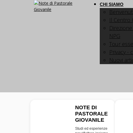
CHI SIAMO
Benvenut
Il Centro
Direzione
NPG
Tour esse
Privacy - 
Nuovi arti
NOTE DI
PASTORALE
NPG
GIOVANILE
Studi ed esperienze