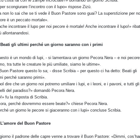
zù cosa fai con le zampe incrociate?» domandò un giorno Scribia.
per scongiurare l’incontro con il lupo» rispose Zizù.
 non lo sai che se ti vede il Buon Pastore sono guai? La superstizione per no
ore è un peccato mortale».
che incontrare il lupo per noi pecore è mortale! Anche incontrare il lupo!» riba
ù allontanandosi.
 Beati gli ultimi perché un giorno saranno con i primi
esto è un mondo di lupi, - si lamentava un giorno Pecora Nera – e noi pecore
mo, tra tutte le creature le più umiliate, siamo le ultime».
 Buon Pastore questo lo sa; - disse Scribia – per questo ci ha detto: Beati gli
imi perché saranno primi».
ol dire che un giorno noi potremo umiliare i lupi, e i leoni, e i pavoni, e tutti gli
elli del paradiso?» domandò Pecora Nera.
!» fu la risposta di Scribia.
lora, perché dovremmo essere beate?» chiese Pecora Nera.
rché un giorno le pecore si giaceranno con i lupi» concluse Scribia.
 L’amore del Buon Pastore
giorno il padrone delle capre venne a trovare il Buon Pastore: «Dimmi, cos’h