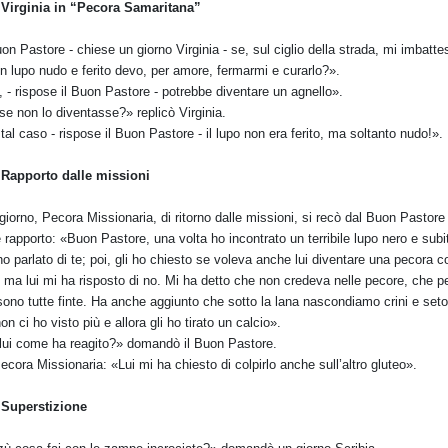
 Virginia in “Pecora Samaritana”
on Pastore - chiese un giorno Virginia - se, sul ciglio della strada, mi imbatte
un lupo nudo e ferito devo, per amore, fermarmi e curarlo?».
, - rispose il Buon Pastore - potrebbe diventare un agnello».
se non lo diventasse?» replicò Virginia.
 tal caso - rispose il Buon Pastore - il lupo non era ferito, ma soltanto nudo!».
 Rapporto dalle missioni
giorno, Pecora Missionaria, di ritorno dalle missioni, si recò dal Buon Pastore
e rapporto: «Buon Pastore, una volta ho incontrato un terribile lupo nero e subi
 ho parlato di te; poi, gli ho chiesto se voleva anche lui diventare una pecora 
, ma lui mi ha risposto di no. Mi ha detto che non credeva nelle pecore, che p
 sono tutte finte. Ha anche aggiunto che sotto la lana nascondiamo crini e seto
non ci ho visto più e allora gli ho tirato un calcio».
lui come ha reagito?» domandò il Buon Pastore.
ecora Missionaria: «Lui mi ha chiesto di colpirlo anche sull’altro gluteo».
 Superstizione