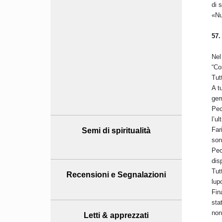
di 
«Nu
57.
Nel
“Co
Tut
A t
gem
Pec
l’u
Far
Semi di spiritualità
son
Pec
dis
Tut
Recensioni
e Segnalazioni
lup
Fin
sta
non
Letti & apprezzati