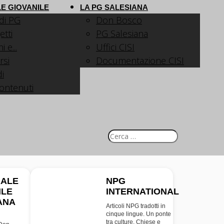
E GIOVANILE
LA PG SALESIANA
 di PG
Don Bosco
etti
PG Salesiana
 e...
Uffici CISI
rsi
Documentazione CISI
i
contenuti
RALE
NPG
ILE
INTERNATIONAL
INT
ANA
Articoli NPG tradotti in
cinque lingue. Un ponte
tra culture, Chiese e