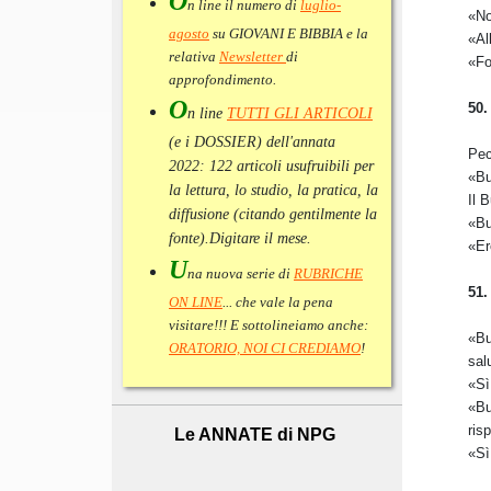
O
n line il numero di
luglio-
«No
agosto
su GIOVANI E BIBBIA e la
«Al
relativa
Newsletter
di
«Fo
approfondimento
.
O
50.
n line
TUTTI GLI ARTICOLI
(e i DOSSIER) dell'annata
Pec
2022:
122 articoli usufruibili per
«Bu
la lettura, lo studio, la pratica, la
Il 
diffusione (citando gentilmente la
«Bu
fonte).
Digitare il mese.
«Er
U
na nuova serie di
RUBRICHE
51.
ON LINE
... che vale la pena
visitare!!! E sottolineiamo anche:
«Bu
ORATORIO, NOI CI CREDIAMO
!
sal
«Sì
«Bu
ris
Le ANNATE di NPG
«Sì