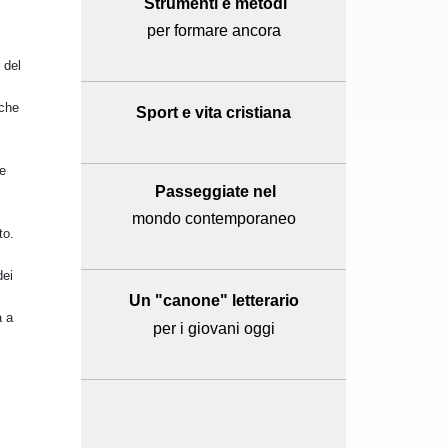
Strumenti e metodi
per formare ancora
 del
 che
Sport e
vita cristiana
le
Passeggiate nel
mondo contemporaneo
to.
dei
Un "canone" letterario
a a
per i giovani oggi