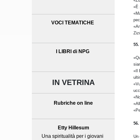
«Zi
«È 
«Ma
pec
VOCI TEMATICHE
«An
Ziz
55.
I LIBRI di NPG
«Qu
sia
«Il
ult
IN VETRINA
«Vu
ucc
«No
Rubriche on line
«Al
«Pe
56.
Etty Hillesum
Una spiritualità per i giovani
Un 