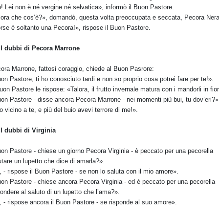
! Lei non è né vergine né selvatica», informò il Buon Pastore.
lora che cos’è?», domandò, questa volta preoccupata e seccata, Pecora Nera
rse è soltanto una Pecora!», rispose il Buon Pastore.
 I dubbi di Pecora Marrone
ora Marrone, fattosi coraggio, chiede al Buon Pasrore:
on Pastore, ti ho conosciuto tardi e non so proprio cosa potrei fare per te!».
Buon Pastore le rispose: «Talora, il frutto invernale matura con i mandorli in fio
on Pastore - disse ancora Pecora Marrone - nei momenti più bui, tu dov’eri?»
o vicino a te, e più del buio avevi terrore di me!».
 I dubbi di Virginia
on Pastore - chiese un giorno Pecora Virginia - è peccato per una pecorella
utare un lupetto che dice di amarla?».
, - rispose il Buon Pastore - se non lo saluta con il mio amore».
on Pastore - chiese ancora Pecora Virginia - ed è peccato per una pecorella
pondere al saluto di un lupetto che l’ama?».
, - rispose ancora il Buon Pastore - se risponde al suo amore».