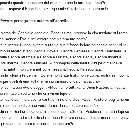
speciale queste tue pecore dal momento che le ami così tanto?».
lla, - rispose il Buon Pastore – speciale è soltanto il mio amore!».
 Pecora perseguitata manca all’appello
 giorno del Consiglio generale, Pecorissima, propose la discussione sul tema:
sa manca all’ovile per essere completamente beato”.
te le pecore furono invitate a riferire quale fosse la loro personale beatitudine.
urno si fecero avanti Pecora Povera, Pecora Depressa, Pecora Mansueta, le
elle Pecora affamata e Pecora Assetata, Pecora Carità, Pecora Ingenua,
ora Inerme, Pecora Abusata. Al conteggio delle beatitudini però mancava
ltima; infatti, non c’era nell’ovile nessuna Pecora Perseguitata.
isella allora intervenne: «Sorelle non siate tristi, non è colpa nostra se i lupi n
o più quelli di una volta, e hanno smesso di darci la caccia».
orissima approvò e suggerì: «Mostriamo tuttavia al Buon Pastore la nostra
ponibilità e chiediamo che ci invii un lupo».
to l’ovile cominciò così a cantare l’inno che dice: «Buon Pastore, vogliamo un
o, e se anche divorarci vorrà, fermo il nostro cuore resterà!».
almente Scribia, alzandosi in piedi, disse: «Sorelle! Poiché ormai tutti i lupi s
ti convertiti, ed è difficile che il Buon Pastore riesca a procurarcene uno, perc
 proviamo piuttosto a chiedere una pecora?».