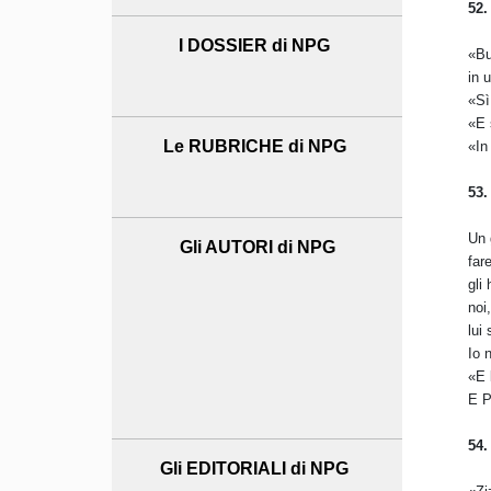
52.
I DOSSIER di NPG
«Bu
in 
«Sì
«E 
Le RUBRICHE di NPG
«In
53.
Un 
Gli AUTORI di NPG
far
gli
noi
lui
Io 
«E 
E P
54.
Gli EDITORIALI di NPG