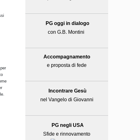
ssi
PG oggi in dialogo
con G.B. Montini
Accompagnamento
e proposta di fede
 per
to
come
er
Incontrare Gesù
le.
nel Vangelo di Giovanni
PG negli USA
Sfide e rinnovamento