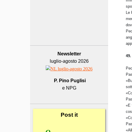
Imm
spo
Le 
men
dov
Pec
ang
app
Newsletter
49.
luglio-agosto 2026
Pec
Pas
P. Pino Puglisi
«Bu
sot
e NPG
«Co
Pas
«E 
cos
Post
it
«Co
Pas
«Al