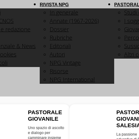
RIVISTA NPG
PASTORAL
i
In generale
Studi
 CNOS
Annate (1967-2026)
I sogg
 e redazione
Dossier
Giovani
Rubriche
Perco
nziale & News
Editoriali
Sussid
cookies
Autori
Altri 
coli
NPG Vintage
Risorse
NPG International
PASTORALE
PASTO
GIOVANILE
GIOVAN
PG
SDB
SALESI
Uno spazio di ascolto
e dialogo per
La passione
camminare insieme