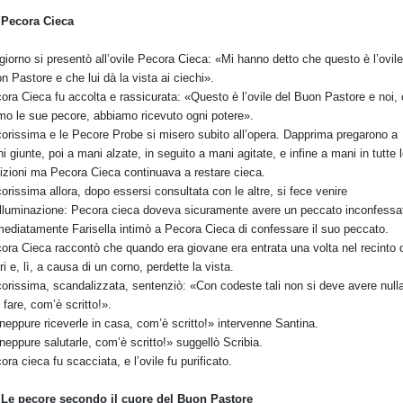
 Pecora Cieca
giorno si presentò all’ovile Pecora Cieca: «Mi hanno detto che questo è l’ovile
n Pastore e che lui dà la vista ai ciechi».
ora Cieca fu accolta e rassicurata: «Questo è l’ovile del Buon Pastore e noi,
mo le sue pecore, abbiamo ricevuto ogni potere».
orissima e le Pecore Probe si misero subito all’opera. Dapprima pregarono a
i giunte, poi a mani alzate, in seguito a mani agitate, e infine a mani in tutte 
izioni ma Pecora Cieca continuava a restare cieca.
orissima allora, dopo essersi consultata con le altre, si fece venire
illuminazione: Pecora cieca doveva sicuramente avere un peccato inconfessa
ediatamente Farisella intimò a Pecora Cieca di confessare il suo peccato.
ora Cieca raccontò che quando era giovane era entrata una volta nel recinto 
ri e, lì, a causa di un corno, perdette la vista.
orissima, scandalizzata, sentenziò: «Con codeste tali non si deve avere null
 fare, com’è scritto!».
neppure riceverle in casa, com’è scritto!» intervenne Santina.
neppure salutarle, com’è scritto!» suggellò Scribia.
ora cieca fu scacciata, e l’ovile fu purificato.
 Le pecore secondo il cuore del Buon Pastore