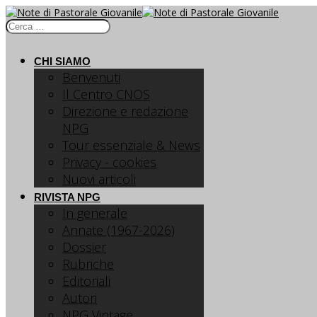
CHI SIAMO
Benvenuti
Il Centro CNOS
Direzione e redazione
NPG
Tour essenziale & News
Privacy - cookies
Nuovi articoli
RIVISTA NPG
In generale
Annate (1967-2026)
Dossier
Rubriche
Editoriali
Autori
NPG Vintage