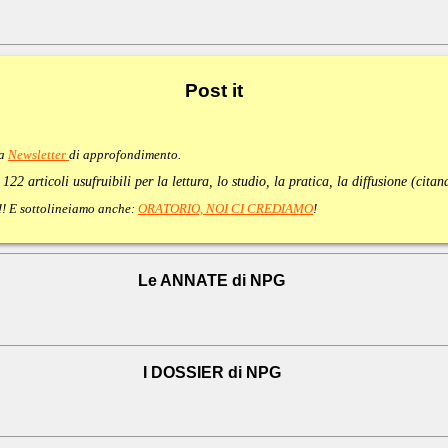
Post
it
va
Newsletter
di approfondimento
.
:
122 articoli usufruibili per la lettura, lo studio, la pratica, la diffusione (cita
e!!! E sottolineiamo anche:
ORATORIO, NOI CI CREDIAMO
!
Le ANNATE di NPG
I DOSSIER di NPG