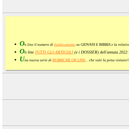
O
n line il numero di
luglio-agosto
su GIOVANI E BIBBIA e la relati
O
n line
TUTTI GLI ARTICOLI
(e i DOSSIER) dell'annata 2022
U
na nuova serie di
RUBRICHE ON LINE
... che vale la pena visitar