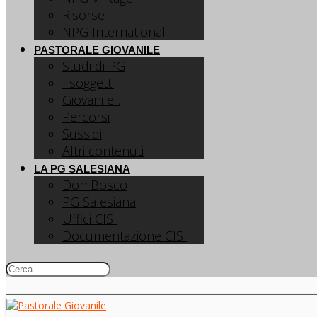
Risorse
NPG International
PASTORALE GIOVANILE
Studi di PG
I soggetti
Giovani e...
Percorsi
Sussidi
Altri contenuti
LA PG SALESIANA
Don Bosco
PG Salesiana
Uffici CISI
Documentazione CISI