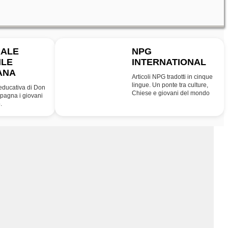
RALE
NPG
ILE
INTERNATIONAL
INT
ANA
Articoli NPG tradotti in cinque
lingue. Un ponte tra culture,
educativa di Don
Chiese e giovani del mondo
agna i giovani
.