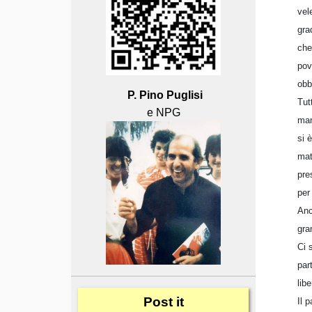
vel
gra
che
pov
obb
P. Pino Puglisi
Tut
e NPG
man
si 
mat
pre
per
Anc
gra
Ci 
par
libe
Post
it
Il 