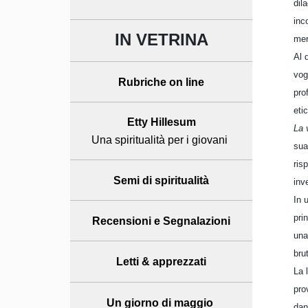
dil
inc
IN VETRINA
mer
Al 
vog
Rubriche on line
pro
etic
Etty Hillesum
La 
Una spiritualità per i giovani
sua
ris
Semi di spiritualità
inv
In 
pri
Recensioni
e Segnalazioni
una
bru
Letti & apprezzati
La 
pro
Un giorno di maggio
dan