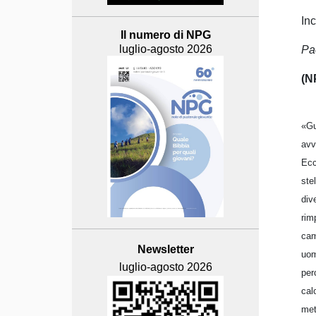
Inc
Il numero di NPG
luglio-agosto 2026
Pa
(N
«Gu
avv
Ecc
ste
div
rim
cam
Newsletter
uom
luglio-agosto 2026
per
cal
met