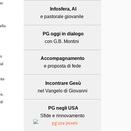
po
Infosfera, AI
e pastorale giovanile
ella
PG oggi in dialogo
con G.B. Montini
co
Accompagnamento
al
e proposta di fede
nte
Incontrare Gesù
nel Vangelo di Giovanni
te,
di
PG negli USA
Sfide e rinnovamento