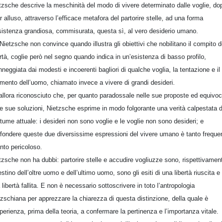
tzsche descrive la meschinità del modo di vivere determinato dalle voglie, do
r alluso, attraverso l’efficace metafora del partorire stelle, ad una forma
sistenza grandiosa, commisurata, questa sì, al vero desiderio umano.
Nietzsche non convince quando illustra gli obiettivi che nobilitano il compito d
ertà, coglie però nel segno quando indica in un’esistenza di basso profilo,
anneggiata dai modesti e incoerenti bagliori di qualche voglia, la tentazione e il
limento dell’uomo, chiamato invece a vivere di grandi desideri.
allora riconosciuto che, per quanto paradossale nelle sue proposte ed equivo
le sue soluzioni, Nietzsche esprime in modo folgorante una verità calpestata d
tume attuale: i desideri non sono voglie e le voglie non sono desideri; e
fondere queste due diversissime espressioni del vivere umano è tanto freque
nto pericoloso.
tzsche non ha dubbi: partorire stelle e accudire vogliuzze sono, rispettivamen
destino dell’oltre uomo e dell’ultimo uomo, sono gli esiti di una libertà riuscita e 
 libertà fallita. E non è necessario sottoscrivere in toto l’antropologia
tzschiana per apprezzare la chiarezza di questa distinzione, della quale è
sperienza, prima della teoria, a confermare la pertinenza e l’importanza vitale.