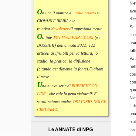
Nie
O
ave
n line il numero di
luglio-agosto
su
d’e
GIOVANI E BIBBIA e la
Se 
relativa
Newsletter
di approfondimento
.
lib
O
n line
TUTTI GLI ARTICOLI
(e i
tir
DOSSIER) dell'annata 2022:
122
fal
articoli usufruibili per la lettura, lo
Va 
studio, la pratica, la diffusione
nel
(citando gentilmente la fonte).
Digitare
cos
il mese.
con
U
na nuova serie di
RUBRICHE ON
qua
LINE
... che vale la pena visitare!!! E
Nie
sottolineiamo anche:
ORATORIO, NOI CI
il 
CREDIAMO
!
una
nie
Le ANNATE di NPG
l’e