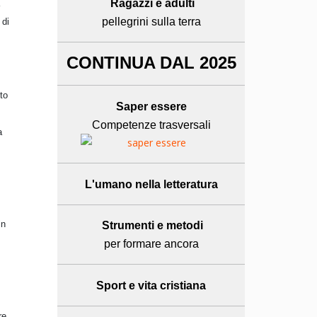
Ragazzi e adulti
pellegrini sulla terra
 di
CONTINUA DAL 2025
to
Saper essere
Competenze trasversali
a
L'umano
nella letteratura
in
Strumenti e metodi
per formare ancora
Sport e
vita cristiana
re.