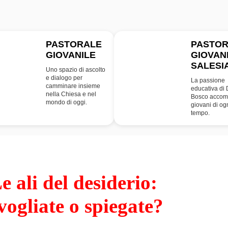
PASTORALE
PASTO
GIOVANILE
GIOVAN
PG
SDB
SALESI
Uno spazio di ascolto
e dialogo per
La passione
camminare insieme
educativa di
nella Chiesa e nel
Bosco accom
mondo di oggi.
giovani di og
tempo.
e ali del desiderio:
vogliate o spiegate?