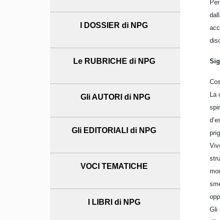
Per
dal
I DOSSIER di NPG
acc
dis
Le RUBRICHE di NPG
Sig
Cos
La 
Gli AUTORI di NPG
spi
d’e
Gli EDITORIALI di NPG
prig
Viv
str
VOCI TEMATICHE
mom
sme
opp
I LIBRI di NPG
Gli