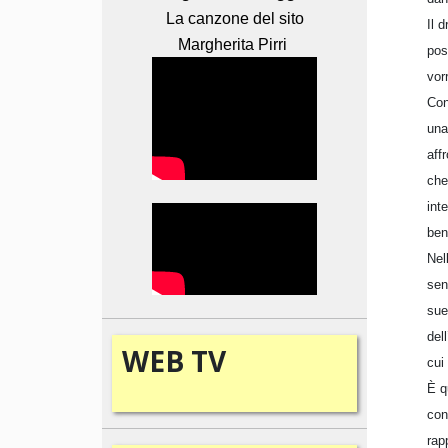
La canzone del sito
Il 
Margherita Pirri
pos
vor
Con
una
aff
che
int
ben
Nel
sen
sue
del
WEB
TV
cui
È q
con
rap