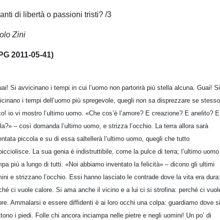
anti di libertà o passioni tristi? /3
olo Zini
PG 2011-05-41)
ai! Si avvicinano i tempi in cui l’uomo non partorirà più stella alcuna. Guai! Si
icinano i tempi dell’uomo più spregevole, quegli non sa disprezzare se stesso
o! io vi mostro l’ultimo uomo. «Che cos’è l’amore? E creazione? E anelito? E
lla?» – così domanda l’ultimo uomo, e strizza l’occhio. La terra allora sarà
entata piccola e su di essa saltellerà l’ultimo uomo, quegli che tutto
picciolisce. La sua genia è indistruttibile, come la pulce di terra; l’ultimo uomo
pa più a lungo di tutti. «Noi abbiamo inventato la felicità» – dicono gli ultimi
ini e strizzano l’occhio. Essi hanno lasciato le contrade dove la vita era dura
ché ci vuole calore. Si ama anche il vicino e a lui ci si strofina: perché ci vuol
ore. Ammalarsi e essere diffidenti è ai loro occhi una colpa: guardiamo dove s
tono i piedi. Folle chi ancora inciampa nelle pietre e negli uomini! Un po’ di