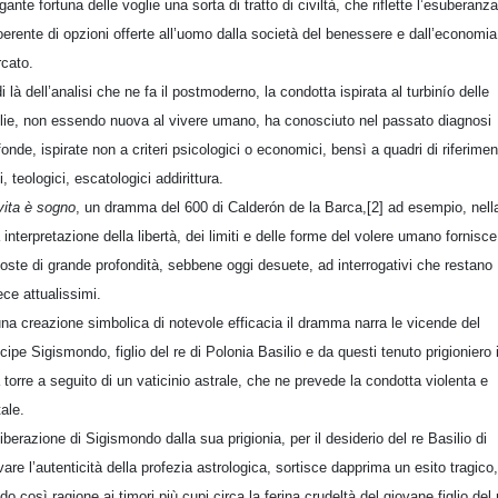
agante fortuna delle voglie una sorta di tratto di civiltà, che riflette l’esuberanza
oerente di opzioni offerte all’uomo dalla società del benessere e dall’economia
cato.
di là dell’analisi che ne fa il postmoderno, la condotta ispirata al turbinío delle
lie, non essendo nuova al vivere umano, ha conosciuto nel passato diagnosi
fonde, ispirate non a criteri psicologici o economici, bensì a quadri di riferimen
i, teologici, escatologici addirittura.
vita è sogno
, un dramma del 600 di Calderón de la Barca,[2] ad esempio, nell
 interpretazione della libertà, dei limiti e delle forme del volere umano fornisce
poste di grande profondità, sebbene oggi desuete, ad interrogativi che restano
ece attualissimi.
una creazione simbolica di notevole efficacia il dramma narra le vicende del
ncipe Sigismondo, figlio del re di Polonia Basilio e da questi tenuto prigioniero 
 torre a seguito di un vaticinio astrale, che ne prevede la condotta violenta e
tale.
liberazione di Sigismondo dalla sua prigionia, per il desiderio del re Basilio di
vare l’autenticità della profezia astrologica, sortisce dapprima un esito tragico,
do così ragione ai timori più cupi circa la ferina crudeltà del giovane figlio del 