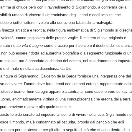
dramma si chiude però con il ravvedimento di Sigismondo, a conferma della
sibilità umana di vincere il determinismo degli istinti e degli impulsi che
rebbero sottomettere il volere alla corruzione fatale della malvagità.
 finezza artistica e teorica, nella figura emblematica di Sigismondo si disegn
 volontà umana prigioniera delle proprie voglie. Il mistero di tale prigionia è
rontato ne
La vita è sogno
come cruciale per il senso e il destino dell’esistenz
 non può essere ridotta ad autarchia biografica o a segmento funzionale di un
ero sociale, ma è annodata al destino del cosmo, nel suo drammatico impasto
e e di male e nella sua dipendenza da Dio.
la figura di Sigismondo, Calderón de la Barca fornisce una interpretazione del
so del vivere: l’uomo deve fare i conti con pesanti catene, rappresentate dall
 stesse brame; fuori da ogni apparenza contraria, sono esse le vere schiavitù
l’uomo, enigmaticamente vittima di una concupiscenza che eredita dalla terra
 pure proviene e grazie alla quale sussiste.
uesto torbido conato ad impedire all’uomo di vivere nella luce: Sigismondo no
osce il mondo, ma è condannato all’oscurità, proprio dal pericolo che egli
presenta per se stesso e per gli altri, a seguito di ciò che si agita dentro di lui.