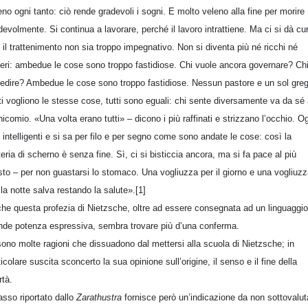
eno ogni tanto: ciò rende gradevoli i sogni. E molto veleno alla fine per morire
devolmente. Si continua a lavorare, perché il lavoro intrattiene. Ma ci si dà cu
 il trattenimento non sia troppo impegnativo. Non si diventa più né ricchi né
eri: ambedue le cose sono troppo fastidiose. Chi vuole ancora governare? Ch
edire? Ambedue le cose sono troppo fastidiose. Nessun pastore e un sol gre
ti vogliono le stesse cose, tutti sono eguali: chi sente diversamente va da sé 
icomio. «Una volta erano tutti» – dicono i più raffinati e strizzano l’occhio. O
è intelligenti e si sa per filo e per segno come sono andate le cose: così la
eria di scherno è senza fine. Sì, ci si bisticcia ancora, ma si fa pace al più
sto – per non guastarsi lo stomaco. Una vogliuzza per il giorno e una vogliuz
 la notte salva restando la salute».[1]
he questa profezia di Nietzsche, oltre ad essere consegnata ad un linguaggio
nde potenza espressiva, sembra trovare più d’una conferma.
sono molte ragioni che dissuadono dal mettersi alla scuola di Nietzsche; in
ticolare suscita sconcerto la sua opinione sull’origine, il senso e il fine della
rtà.
passo riportato dallo
Zarathustra
fornisce però un’indicazione da non sottovalut