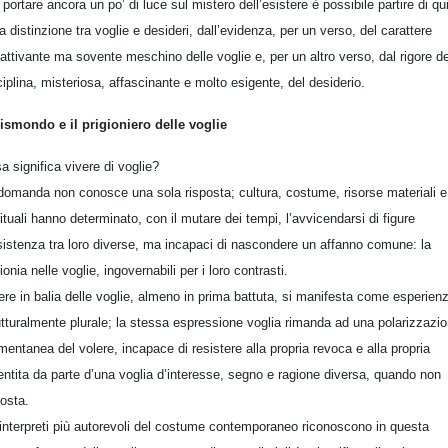
 portare ancora un po’ di luce sul mistero dell’esistere è possibile partire di qui
la distinzione tra voglie e desideri, dall’evidenza, per un verso, del carattere
attivante ma sovente meschino delle voglie e, per un altro verso, dal rigore de
ciplina, misteriosa, affascinante e molto esigente, del desiderio.
ismondo e il prigioniero delle voglie
a significa vivere di voglie?
domanda non conosce una sola risposta; cultura, costume, risorse materiali e
rituali hanno determinato, con il mutare dei tempi, l’avvicendarsi di figure
sistenza tra loro diverse, ma incapaci di nascondere un affanno comune: la
ionia nelle voglie, ingovernabili per i loro contrasti.
ere in balia delle voglie, almeno in prima battuta, si manifesta come esperien
utturalmente plurale; la stessa espressione voglia rimanda ad una polarizzazi
entanea del volere, incapace di resistere alla propria revoca e alla propria
ntita da parte d’una voglia d’interesse, segno e ragione diversa, quando non
osta.
 interpreti più autorevoli del costume contemporaneo riconoscono in questa