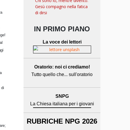
Chi sono io, mentre divento.
Gesù compagno nella fatica
di dirsi
ra
IN PRIMO PIANO
i
gge!
La voce dei lettori
al
ggi
Oratorio: noi ci crediamo!
za
Tutto quello che... sull'oratorio
 di
SNPG
La Chiesa italiana per i giovani
RUBRICHE NPG 2026
are;