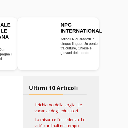
RALE
NPG
ILE
INTERNATIONAL
INT
ANA
Articoli NPG tradotti in
cinque lingue. Un ponte
tra culture, Chiese e
 Don
giovani del mondo
pagna i
ni
Ultimi 10 Articoli
Il richiamo della soglia. Le
vacanze degli educatori
La misura e l'eccedenza. Le
virtù cardinali nel tempo