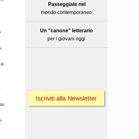
Passeggiate nel
mondo contemporaneo
Un "canone" letterario
a
per i giovani oggi
a,
 di
e
Iscriviti alla Newsletter
 da
n