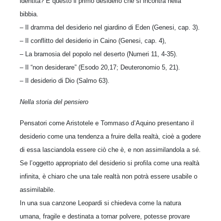
identità? È questo il primo desiderio che si incontra nella
bibbia.
– Il dramma del desiderio nel giardino di Eden (Genesi, cap. 3).
– Il conflitto del desiderio in Caino (Genesi, cap. 4),
– La bramosia del popolo nel deserto (Numeri 11, 4-35).
– Il “non desiderare” (Esodo 20,17; Deuteronomio 5, 21).
– Il desiderio di Dio (Salmo 63).
Nella storia del pensiero
Pensatori come Aristotele e Tommaso d’Aquino presentano il
desiderio come una tendenza a fruire della realtà, cioè a godere
di essa lasciandola essere ciò che è, e non assimilandola a sé.
Se l’oggetto appropriato del desiderio si profila come una realtà
infinita, è chiaro che una tale realtà non potrà essere usabile o
assimilabile.
In una sua canzone Leopardi si chiedeva come la natura
umana, fragile e destinata a tornar polvere, potesse provare