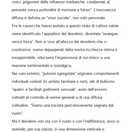
cinici, prigionieri delle influenze mediatiche, condannati al
presente senza profondità di memoria e futuro”. L’insicurezza
diffusa è definita un “virus sociale”, non solo personale.
Fra le cause che hanno portato a questo stato di cattiva salute
viene identificato l’appiattirsi del desiderio, diventato “esangue,
senza forza”. Non si vive all’altezza del desiderio che ci
costituisce; siamo depauperati della nostra ricchezza intima e
insopprimibile; riduciamo l’espressione di noi stessi a una
reazione sentimentale e nostalgica.
Nei casi estremi, “pulsioni sgregolate” originano comportamenti
individuali violenti (in ambito familiare e non), atti di bullismo,
“apatici e facilitati godimenti sessuali”, esito dell’essersi
sottratti al controllo di norme generali e di una diffusa
solitudine. “Siamo una società pericolosamente segnata dal
vuoto”.
Ma il desiderio non sta con il vuoto o con l’indifferenza; esso si
estende, per sua natura, in una dimensione verticale e