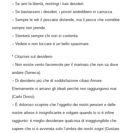
– Se ami la libertà, restringi i tuoi desideri.
– Se bastassero i desideri, i poveri andrebbero in carrozza.
– Sempre le reti il pescator distende, ma il pesce che vorrebbe
sempre non prende.
– Stenterà sempre chi non si contenta.
– Vedere e non toccare è un bello spasimare.
*
Citazioni
sul desiderio
– Non esiste vento favorevole per il marinaio che non sa dove
andare (Seneca).
– Di desiderio più che di soddisfazione cibasi Amore.
Eternamente si amano gli ideali perché non raggiungonsi mai
(Carlo Dossi).
– È doloroso scoprire che l’oggetto dei nostri pensieri e delle
no­stre attese è insignificante e volgare quando lo si è infine
rag­giunto: è meglio desiderare qualcosa di irraggiungibile che
sape­re che si è avverata solo l’ombra dei nostri sogni (Gustaw