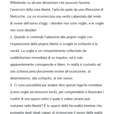
Riflettendo su alcune dimensioni che possono favorire
l’esercizio della vera libertà, l’artico­lo parte da una riflessione di
Nietzsche, cui va riconosciuta una verità calpestata dal modo
di vivere dell’uomo d’oggi: i desideri non sono voglie, e le voglie
non sono desideri.
1. Quando si confonde l’adesione alle proprie voglie con
l’espressione della propria libertà si sceglie la schiavitù e la
cecità. La voglia è un comportamento sollecitato da
soddisfazione immediata di un im­pulso; ed è solo
apparentemente consapevole e libero. In realtà è costretto ad
uno schema perico­losamente incline all’ossessione, al
determinismo, alla schiavitù, al non senso.
2. Ci sono possibilità per andare oltre queste logiche mondane
(come voglie ed emozioni facili), per comprenderle e illuminare i
confini di uno spazio entro il quale il volere umano può
maturare nella libertà? È lo spazio della fecondità interiore che
prospetta degli ideali capaci di riconoscere il senso della realtà