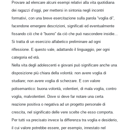
Provare ad elencare alcuni esempi relativi alla vita quotidiana
dei ragazzi d’oggi, per mettersi in sintonia negli incontri
formativi, con una breve esercitazione sulla parola “voglia di”,
facendone emergere descrizioni, significati ed eventualmente
fissando ciò che è “buono” da ciò che può nascondere insidie...
Si tratta di un esercizio alfabetico preliminare ad ogni
riflessione. E questo vale, adattando il linguaggio, per ogni
categoria ed età.
Nella vita degli adolescenti e giovani può significare anche una
disposizione più chiara del­la volontà: non avere voglia di
studiare; non avere voglia di scherzare. E con valore
polisemantico: buona volontà, volentieri, di mala voglia, contro
voglia, malvolentieri. Dove si deve far notare una certa
reazione positiva o negativa ad un progetto personale di
crescita, nel significato delle vere scelte che esso comporta.
Per tutti va precisato invece la differenza tra voglia e desiderio,
il cui valore potrebbe essere, per esempio, innestato nel