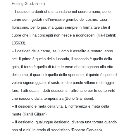
Herling-Grudzin’ski).
– I desideri ardenti che si annidano nel cuore umano, sono
come semi gettati nell’invisibile grembo del cosmo. Essi
fioriscono, per lo più, ma quasi sempre in forma tale che il
cuore che li ha concepiti non riesce a riconoscerli (Ka-Tzetnik
135633).
– I desideri della carne, se l’uomo è assalito e tentato, sono
sei: il primo è quello della lussuria, il secondo è quello della
gola, il terzo è quello di tutte le cose che bisognano alla vita
dell’uomo, il quarto è quello dello spendere, il quinto è quello di
volere signoreggiare, il sesto in dire parole villane e oltraggio
fare. Tutti quanti i detti desideri si raffrenano per le dette virtù
che nascono dalla temperanza (Bono Giamboni).
– Il desiderio è metà della vita. L’indifferenza è metà della
morte (Kahlil Gibran)
– Il desiderio, qualunque desiderio, diventa una tortura quando
non si è più in grado di soddisfarlo (Roberto Gervaso).