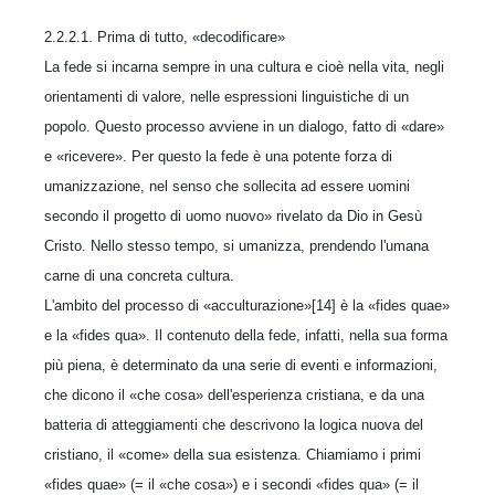
2.2.2.1. Prima di tutto, «decodificare»
La fede si incarna sempre in una cultura e cioè nella vita, negli
orientamenti di valore, nelle espressioni linguistiche di un
popolo. Questo processo avviene in un dialogo, fatto di «dare»
e «ricevere». Per questo la fede è una potente forza di
umanizzazione, nel senso che sollecita ad essere uomini
secondo il progetto di uomo nuovo» rivelato da Dio in Gesù
Cristo. Nello stesso tempo, si umanizza, prendendo l'umana
carne di una concreta cultura.
L'ambito del processo di «acculturazione»[14] è la «fides quae»
e la «fides qua». Il contenuto della fede, infatti, nella sua forma
più piena, è determinato da una serie di eventi e informazioni,
che dicono il «che cosa» dell'esperienza cristiana, e da una
batteria di atteggiamenti che descrivono la logica nuova del
cristiano, il «come» della sua esistenza. Chiamiamo i primi
«fides quae» (= il «che cosa») e i secondi «fides qua» (= il