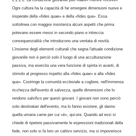
Ogni cultura ha la capacità di far emergere dimensioni nuove e
insperate della «fides quae» e della «fides qua». Essa
sottolinea con maggior insistenza alcuni aspetti che prima
potevano essere messi in secondo piano e intreccia
consequenzialità che introducono una ventata di novità.
L'insieme degli elementi culturali che segna l'attuale condizione
giovanile non è perciò solo il luogo di una acculturazione
passiva, ma esercita una vera funzione di spinta in avanti, di
stimolo al progresso rispetto alla «fides quae» e alla «fides
qua». Costringe la comunità ecclesiale a cogliere, nell'immensa
ricchezza dell'evento di salvezza, quelle dimensioni che lo
rendono salvifico per questi giovani. I giovani non sono perciò
solo destinatari dell'evento, ma lo fanno esistere, gli danno
quella umana carne per cui «è», qui-ora. Quando ad essi si
chiede di ripetere passivamente le espressioni tradizionali della
fede, non solo si fa loro un cattivo servizio, ma si impoverisce