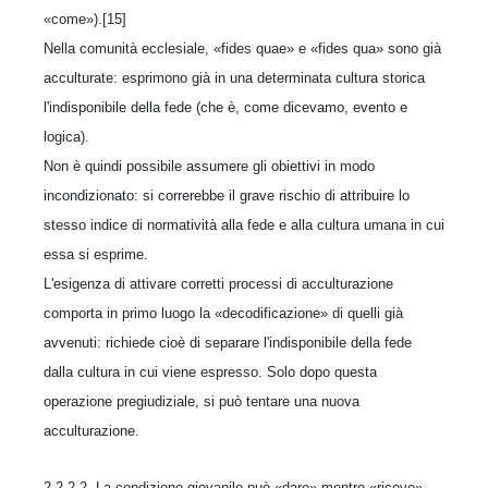
«come»).[15]
Nella comunità ecclesiale, «fides quae» e «fides qua» sono già
acculturate: esprimono già in una determinata cultura storica
l'indisponibile della fede (che è, come dicevamo, evento e
logica).
Non è quindi possibile assumere gli obiettivi in modo
incondizionato: si correrebbe il grave rischio di attribuire lo
stesso indice di normatività alla fede e alla cultura umana in cui
essa si esprime.
L'esigenza di attivare corretti processi di acculturazione
comporta in primo luogo la «decodificazione» di quelli già
avvenuti: richiede cioè di separare l'indisponibile della fede
dalla cultura in cui viene espresso. Solo dopo questa
operazione pregiudiziale, si può tentare una nuova
acculturazione.
2.2.2.2. La condizione giovanile può «dare» mentre «riceve»