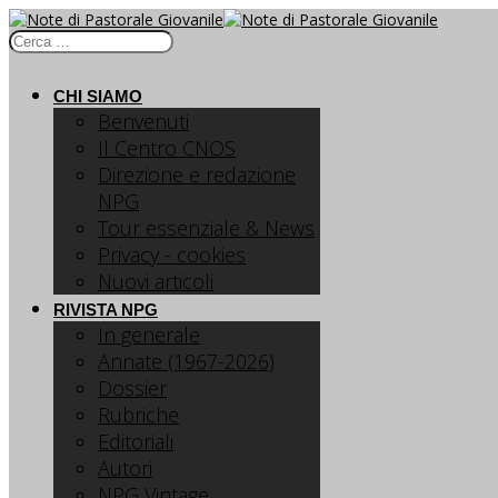
CHI SIAMO
Benvenuti
Il Centro CNOS
Direzione e redazione
NPG
Tour essenziale & News
Privacy - cookies
Nuovi articoli
RIVISTA NPG
In generale
Annate (1967-2026)
Dossier
Rubriche
Editoriali
Autori
NPG Vintage