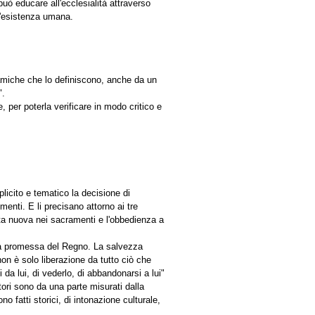
 può educare all'ecclesialità attraverso
 l'esistenza umana.
inamiche che lo definiscono, anche da un
".
, per poterla verificare in modo critico e
plicito e tematico la decisione di
enti. E li precisano attorno ai tre
 vita nuova nei sacramenti e l'obbedienza a
gi la promessa del Regno. La salvezza
on è solo liberazione da tutto ciò che
da lui, di vederlo, di abbandonarsi a lui"
atori sono da una parte misurati dalla
o fatti storici, di intonazione culturale,