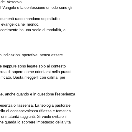
e del Vescovo.
 Il Vangelo e la confessione di fede sono gli
ni documenti raccomandano soprattutto
za evangelica nel mondo.
conoscimento ha una scala di modalità, a
o indicazioni operative, senza essere
 e neppure sono legate solo al contesto
erca di sapere come orientarsi nella prassi.
ificato. Basta rileggerli con calma, per
ne, anche quando è in questione l'esperienza
 presenza o l'assenza. La teologia pastorale,
livello di consapevolezza riflessa e tematica
di maturità raggiunti. Si vuole evitare il
 che guarda lo scorrere impetuoso della vita