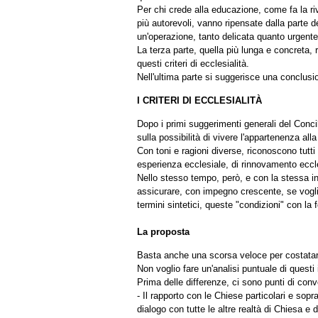
Per chi crede alla educazione, come fa la riv
più autorevoli, vanno ripensate dalla parte 
un'operazione, tanto delicata quanto urgente
La terza parte, quella più lunga e concreta, r
questi criteri di ecclesialità.
Nell'ultima parte si suggerisce una conclusi
I CRITERI DI ECCLESIALITÀ
Dopo i primi suggerimenti generali del Concili
sulla possibilità di vivere l'appartenenza al
Con toni e ragioni diverse, riconoscono tutti
esperienza ecclesiale, di rinnovamento eccl
Nello stesso tempo, però, e con la stessa in
assicurare, con impegno crescente, se voglio
termini sintetici, queste "condizioni" con la f
La proposta
Basta anche una scorsa veloce per costatar
Non voglio fare un'analisi puntuale di questi 
Prima delle differenze, ci sono punti di conve
- Il rapporto con le Chiese particolari e so
dialogo con tutte le altre realtà di Chiesa e 