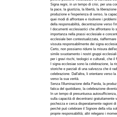
Signa regni, in un tempo di crisi, per una co
la pace, la giustizia, la libertà, la liberazione
produzione e l'esperienza di senso, la capaci
quei modi di affrontare e risolvere i problem
della responsabilità, decentrazione verso l'
I documenti ecclesiastici che affrontano lo st
importanza nella prassi ecclesiale e concentr
ecclesiale ben contestualizzata, riaffermar
vissuta responsabilmente dei signa ecclesiae
Certo, non possiamo ridurre la misura dell'ec
simile svuotamento i nostri gruppi ecclesiali
per i gravi rischi, teologici e culturali, che i
I signa ecclesiae sono la celebrazione, la ris
storiche e parziali di una salvezza che è ra
celebrazione. Dall'altra, li orientano verso
verso la sua verità.
Senza l'illuminazione della Parola, la produzio
fatica del quotidiano, la celebrazione divent
In un tempo di presuntuosa autosufficienza, 
sulla capacità di decentrarsi gratuitamente
pochezza e cerca disperatamente ragioni di v
perché può celebrare il Signore della vita so
proprie responsabilità; altri relegano i momen