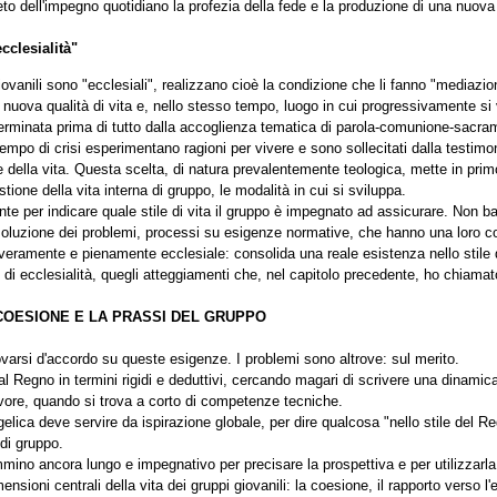
eto dell'impegno quotidiano la profezia della fede e la produzione di una nuova q
cclesialità"
ovanili sono "ecclesiali", realizzano cioè la condizione che li fanno "mediazio
nuova qualità di vita e, nello stesso tempo, luogo in cui progressivamente si v
eterminata prima di tutto dalla accoglienza tematica di parola-comunione-sacram
 tempo di crisi esperimentano ragioni per vivere e sono sollecitati dalla testim
 della vita. Questa scelta, di natura prevalentemente teologica, mette in pri
stione della vita interna di gruppo, le modalità in cui si sviluppa.
ante per indicare quale stile di vita il gruppo è impegnato ad assicurare. Non 
i, soluzione dei problemi, processi su esigenze normative, che hanno una loro 
 veramente e pienamente ecclesiale: consolida una reale esistenza nello stile
, di ecclesialità, quegli atteggiamenti che, nel capitolo precedente, ho chiama
 COESIONE E LA PRASSI DEL GRUPPO
rovarsi d'accordo su queste esigenze. I problemi sono altrove: sul merito.
o al Regno in termini rigidi e deduttivi, cercando magari di scrivere una dinamic
rvore, quando si trova a corto di competenze tecniche.
ngelica deve servire da ispirazione globale, per dire qualcosa "nello stile del R
 di gruppo.
ino ancora lungo e impegnativo per precisare la prospettiva e per utilizzarla
nsioni centrali della vita dei gruppi giovanili: la coesione, il rapporto verso 