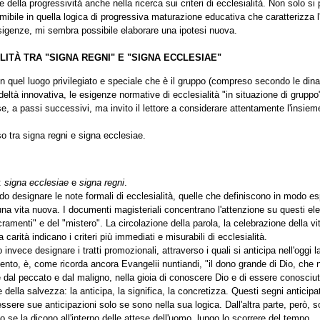
 e della progressività anche nella ricerca sui criteri di ecclesialità. Non solo si
mibile in quella logica di progressiva maturazione educativa che caratterizza
sigenze, mi sembra possibile elaborare una ipotesi nuova.
LITÀ TRA "SIGNA REGNI" E "SIGNA ECCLESIAE"
le in quel luogo privilegiato e speciale che è il gruppo (compreso secondo le d
fedeltà innovativa, le esigenze normative di ecclesialità "in situazione di gruppo
e, a passi successivi, ma invito il lettore a considerare attentamente l'insieme
o tra signa regni e signa ecclesiae.
e:
signa ecclesiae
e
signa regni
.
ndo designare le note formali di ecclesialità, quelle che definiscono in modo es
na vita nuova. I documenti magisteriali concentrano l'attenzione su questi elem
sacramenti" e del "mistero". La circolazione della parola, la celebrazione della
carità indicano i criteri più immediati e misurabili di ecclesialità.
o invece designare i tratti promozionali, attraverso i quali si anticipa nell'og
ento, è, come ricorda ancora Evangelii nuntiandi, "il dono grande di Dio, che n
dal peccato e dal maligno, nella gioia di conoscere Dio e di essere conosciuti 
ne della salvezza: la anticipa, la significa, la concretizza. Questi segni anticip
sere sue anticipazioni solo se sono nella sua logica. Dall'altra parte, però, son
 se la dicono all'interno delle attese dell'uomo, lungo lo scorrere del tempo.