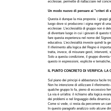
ecclesiae
, permette di riallacciare nel concr
Un modo nuovo di pensare ai "criteri di e
Questa è dunque la mia proposta: i gruppi gi
luogo dove si producono i
signa regni
di una 
ecclesiae
. L'ecclesialità di gruppo non è d
di diventare luogo in cui i giovani di questo
fare questa esperienza nel nome del Signore
educativa. L'ecclesialità investe quindi la ge
Il riferimento alla logica del Regno è import
tratta, invece, di misurare gesti, intervent
Solo a questa condizione, il gruppo diventa
questo in espressioni, esplicite e tematiche
IL PUNTO CONCRETO DI VERIFICA: LA
Sul piano dei principi è abbastanza facile t
Non ho intenzione di utilizzare il riferiment
qualche gruppo lo fa, pieno di eccessivo fe
La via è un'altra: il richiamo alla logica eva
dei problemi e nel linguaggio della dinamica
Come si vede, ci resta da percorrere un camm
In questo paragrafo analizzo solo alcune dime