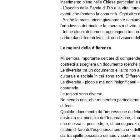
inserimento pieno nelle Chiese particolari e
- L'ascolto della Parola di Dio e la vita lit
eventi che fondano la comunità. Ogni altro m
- Anche la prassi viene giustamente richiamat
l'ortodossia dottrinale e la coerenza di vit
- Infine alcuni documenti aggiungono tra i cr
partire dai differenti livelli di condivisione de
Le ragioni della differenza
Mi sembra importante cercare di comprendere
costretti a scegliere un documento (perché più
Le diversità tra un documento e l'altro non 
culturale e sociale in cui sono sorti. Diffe
Le diversità - piccole ma non insignificanti 
costatarlo.
Le ragioni sono diverse.
Ne ricordo una, che mi sembra particolarmen
di fede.
Qualche documento dà l'impressione di definire
costruita sul principio dell'Incarnazione, al 
che di essa si possiede, e, di conseguenza, al
rischio di fare dell'esperienza cristiana e de
dal tranquillo possesso del suo vissuto orma