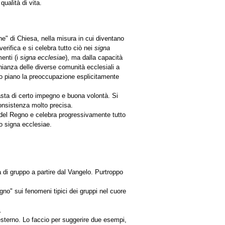
ualità di vita.
ne" di Chiesa, nella misura in cui diventano
erifica e si celebra tutto ciò nei
signa
enti (i
signa ecclesiae
), ma dalla capacità
onianza delle diverse comunità ecclesiali a
mo piano la preoccupazione esplicitamente
basta di certo impegno e buona volontà. Si
consistenza molto precisa.
 del Regno e celebra progressivamente tutto
to signa ecclesiae.
a di gruppo a partire dal Vangelo. Purtroppo
egno" sui fenomeni tipici dei gruppi nel cuore
.
l'esterno. Lo faccio per suggerire due esempi,