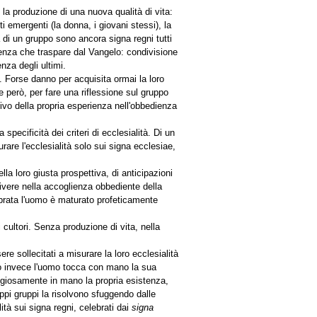
 la produzione di una nuova qualità di vita:
etti emergenti (la donna, i giovani stessi), la
a di un gruppo sono ancora signa regni tutti
stenza che traspare dal Vangelo: condivisione
nza degli ultimi.
i. Forse danno per acquisita ormai la loro
e però, per fare una riflessione sul gruppo
ivo della propria esperienza nell'obbedienza
pecificità dei criteri di ecclesialità. Di un
are l'ecclesialità solo sui signa ecclesiae,
lla loro giusta prospettiva, di anticipazioni
vivere nella accoglienza obbediente della
lebrata l'uomo è maturato profeticamente
i cultori. Senza produzione di vita, nella
 sollecitati a misurare la loro ecclesialità
do invece l'uomo tocca con mano la sua
aggiosamente in mano la propria esistenza,
oppi gruppi la risolvono sfuggendo dalle
lità sui signa regni, celebrati dai
signa