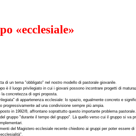
po «ecclesiale»
ta di un tema "obbligato" nel nostro modello di pastorale giovanile.
po è il luogo privilegiato in cui i giovani possono incontrare progetti di matu
e la concretezza di ogni proposta.
vilegiata" di appartenenza ecclesiale: lo spazio, egualmente concreto e signifi
tano progressivamente ad una condivisione sempre più ampia.
osto in 1992/8, affrontano soprattutto questo importante problema pastorale.
 del gruppo "durante il tempo del gruppo". Là quello verso cui il gruppo si va 
omplementari.
menti del Magistero ecclesiale recente chiedono ai gruppi per poter essere di f
ecclesialità".