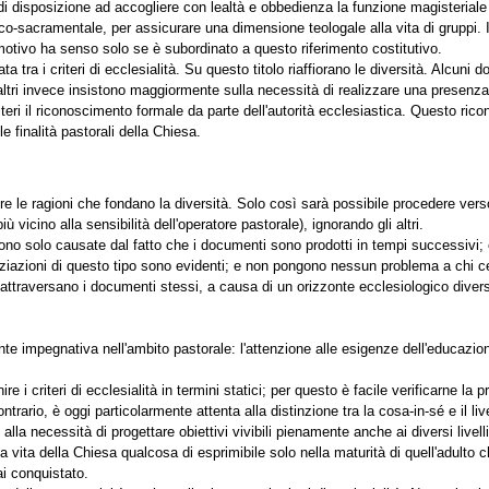
 di disposizione ad accogliere con lealtà e obbedienza la funzione magisterial
urgico-sacramentale, per assicurare una dimensione teologale alla vita di gruppi.
otivo ha senso solo se è subordinato a questo riferimento costitutivo.
a tra i criteri di ecclesialità. Su questo titolo riaffiorano le diversità. Alcu
a; altri invece insistono maggiormente sulla necessità di realizzare una presen
iteri il riconoscimento formale da parte dell'autorità ecclesiastica. Questo ri
lle finalità pastorali della Chiesa.
 le ragioni che fondano la diversità. Solo così sarà possibile procedere vers
 vicino alla sensibilità dell'operatore pastorale), ignorando gli altri.
sono solo causate dal fatto che i documenti sono prodotti in tempi successivi;
renziazioni di questo tipo sono evidenti; e non pongono nessun problema a chi c
- attraversano i documenti stessi, a causa di un orizzonte ecclesiologico divers
te impegnativa nell'ambito pastorale: l'attenzione alle esigenze dell'educazio
 i criteri di ecclesialità in termini statici; per questo è facile verificarne la
contrario, è oggi particolarmente attenta alla distinzione tra la cosa-in-sé e il 
la necessità di progettare obiettivi vivibili pienamente anche ai diversi livelli 
lla vita della Chiesa qualcosa di esprimibile solo nella maturità di quell'adulto
i conquistato.