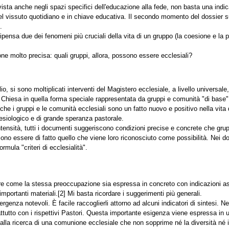
ista anche negli spazi specifici dell'educazione alla fede, non basta una indic
del vissuto quotidiano e in chiave educativa. Il secondo momento del dossier 
.
ipensa due dei fenomeni più cruciali della vita di un gruppo (la coesione e la p
one molto precisa: quali gruppi, allora, possono essere ecclesiali?
o, si sono moltiplicati interventi del Magistero ecclesiale, a livello universale,
la Chiesa in quella forma speciale rappresentata da gruppi e comunità "di base"
 che i gruppi e le comunità ecclesiali sono un fatto nuovo e positivo nella vit
esiologico e di grande speranza pastorale.
tensità, tutti i documenti suggeriscono condizioni precise e concrete che grup
no essere di fatto quello che viene loro riconosciuto come possibilità. Nei doc
ormula "criteri di ecclesialità".
e come la stessa preoccupazione sia espressa in concreto con indicazioni as
importanti materiali.[2] Mi basta ricordare i suggerimenti più generali.
rgenza notevoli. È facile raccoglierli attorno ad alcuni indicatori di sintesi. Ne
prattutto con i rispettivi Pastori. Questa importante esigenza viene espressa 
dalla ricerca di una comunione ecclesiale che non sopprime né la diversità né i co