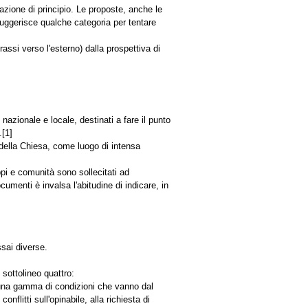
azione di principio. Le proposte, anche le
suggerisce qualche categoria per tentare
rassi verso l'esterno) dalla prospettiva di
 nazionale e locale, destinati a fare il punto
.[1]
a della Chiesa, come luogo di intensa
pi e comunità sono sollecitati ad
umenti è invalsa l'abitudine di indicare, in
sai diverse.
 sottolineo quattro:
in una gamma di condizioni che vanno dal
nflitti sull'opinabile, alla richiesta di