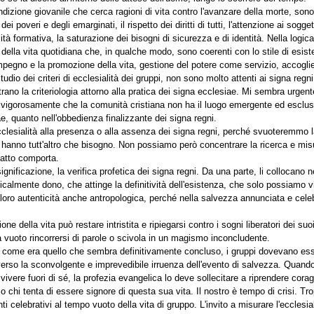
ndizione giovanile che cerca ragioni di vita contro l'avanzare della morte, sono
 dei poveri e degli emarginati, il rispetto dei diritti di tutti, l'attenzione ai sogg
tà formativa, la saturazione dei bisogni di sicurezza e di identità. Nella logic
i della vita quotidiana che, in qualche modo, sono coerenti con lo stile di esi
impegno e la promozione della vita, gestione del potere come servizio, accoglie
udio dei criteri di ecclesialità dei gruppi, non sono molto attenti ai signa regn
ano la criteriologia attorno alla pratica dei signa ecclesiae. Mi sembra urgent
e vigorosamente che la comunità cristiana non ha il luogo emergente ed esclus
, quanto nell'obbedienza finalizzante dei signa regni.
clesialità alla presenza o alla assenza dei signa regni, perché svuoteremmo la s
 hanno tutt'altro che bisogno. Non possiamo però concentrare la ricerca e misur
l fatto comporta.
ignificazione, la verifica profetica dei signa regni. Da una parte, li collocano ne
dicalmente dono, che attinge la definitività dell'esistenza, che solo possiamo 
 la loro autenticità anche antropologica, perché nella salvezza annunciata e ce
ne della vita può restare intristita e ripiegarsi contro i sogni liberatori dei suo
a vuoto rincorrersi di parole o scivola in un magismo inconcludente.
come era quello che sembra definitivamente concluso, i gruppi dovevano essere
 verso la sconvolgente e imprevedibile irruenza dell'evento di salvezza. Quan
ivere fuori di sé, la profezia evangelica lo deve sollecitare a riprendere cor
lo chi tenta di essere signore di questa sua vita. Il nostro è tempo di crisi. Tr
ti celebrativi al tempo vuoto della vita di gruppo. L'invito a misurare l'ecclesia