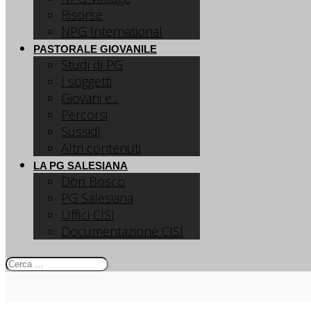
Risorse
NPG International
PASTORALE GIOVANILE
Studi di PG
I soggetti
Giovani e...
Percorsi
Sussidi
Altri contenuti
LA PG SALESIANA
Don Bosco
PG Salesiana
Uffici CISI
Documentazione CISI