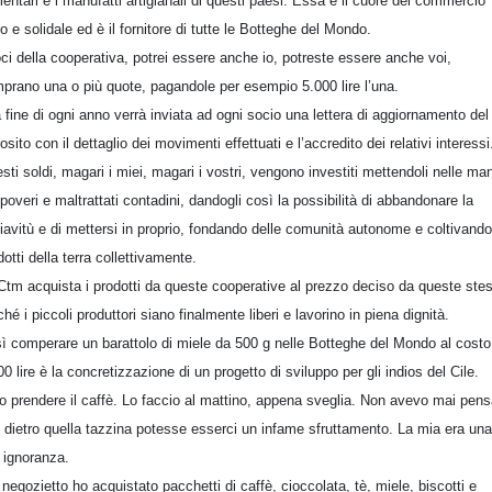
mentari e i manufatti artigianali di questi paesi. Essa è il cuore del commercio
o e solidale ed è il fornitore di tutte le Botteghe del Mondo.
oci della cooperativa, potrei essere anche io, potreste essere anche voi,
prano una o più quote, pagandole per esempio 5.000 lire l’una.
a fine di ogni anno verrà inviata ad ogni socio una lettera di aggiornamento del
osito con il dettaglio dei movimenti effettuati e l’accredito dei relativi interessi
sti soldi, magari i miei, magari i vostri, vengono investiti mettendoli nelle man
 poveri e maltrattati contadini, dandogli così la possibilità di abbandonare la
iavitù e di mettersi in proprio, fondando delle comunità autonome e coltivando
dotti della terra collettivamente.
Ctm acquista i prodotti da queste cooperative al prezzo deciso da queste ste
ché i piccoli produttori siano finalmente liberi e lavorino in piena dignità.
ì comperare un barattolo di miele da 500 g nelle Botteghe del Mondo al costo
00 lire è la concretizzazione di un progetto di sviluppo per gli indios del Cile.
 prendere il caffè. Lo faccio al mattino, appena sveglia. Non avevo mai pens
 dietro quella tazzina potesse esserci un infame sfruttamento. La mia era una
e ignoranza.
 negozietto ho acquistato pacchetti di caffè, cioccolata, tè, miele, biscotti e