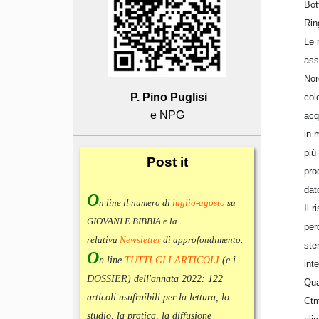
Bot
Rin
Le 
ass
Nor
P. Pino Puglisi
col
e NPG
acq
in 
più
Post
it
pro
dat
O
n line il numero di
luglio-agosto
su
Il 
GIOVANI E BIBBIA e la
per
relativa
Newsletter
di approfondimento
.
ste
O
n line
TUTTI GLI ARTICOLI
(e i
int
DOSSIER) dell'annata 2022:
122
Qua
articoli usufruibili per la lettura, lo
Ctm
studio, la pratica, la diffusione