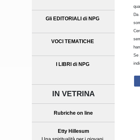
qua
Da 
Gli EDITORIALI di NPG
sor
Cer
sem
VOCI TEMATICHE
han
Se 
indi
I LIBRI di NPG
IN VETRINA
Rubriche on line
Etty Hillesum
Una spiritualità per i giovani