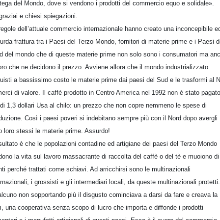
tega del Mondo, dove si vendono i prodotti del commercio equo e solidale».
graziai e chiesi spiegazioni.
regole dell’attuale commercio internazionale hanno creato una inconcepibile e
urda frattura tra i Paesi del Terzo Mondo, fornitori di materie prime e i Paesi d
d del mondo che di queste materie prime non solo sono i consumatori ma an
oro che ne decidono il prezzo. Avviene allora che il mondo industrializzato
uisti a bassissimo costo le materie prime dai paesi del Sud e le trasformi al 
merci di valore. Il caffè prodotto in Centro America nel 1992 non è stato pagat
 di 1,3 dollari Usa al chilo: un prezzo che non copre nemmeno le spese di
duzione. Così i paesi poveri si indebitano sempre più con il Nord dopo avergli
o loro stessi le materie prime. Assurdo!
risultato è che le popolazioni contadine ed artigiane dei paesi del Terzo Mondo
dono la vita sul lavoro massacrante di raccolta del caffè o del tè e muoiono di
nti perché trattati come schiavi. Ad arricchirsi sono le multinazionali
ernazionali, i grossisti e gli intermediari locali, da queste multinazionali protetti.
lcuno non sopportando più il disgusto cominciava a darsi da fare e creava la
, una cooperativa senza scopo di lucro che importa e diffonde i prodotti