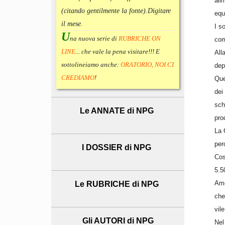
ali
(citando gentilmente la fonte).
Digitare
equ
il mese.
I s
U
na nuova serie di
RUBRICHE ON
com
LINE
... che vale la pena visitare!!! E
All
sottolineiamo anche:
ORATORIO, NOI CI
dep
CREDIAMO
!
Que
dei
sch
Le ANNATE di NPG
pro
La 
per
I DOSSIER di NPG
Cos
5.5
Amo
Le RUBRICHE di NPG
che
vil
Gli AUTORI di NPG
Nel