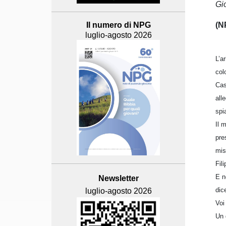
Gio
(N
Il numero di NPG
luglio-agosto 2026
L’a
col
Cas
all
spi
Il 
pre
mis
Fil
E n
Newsletter
dic
luglio-agosto 2026
Voi
Un 