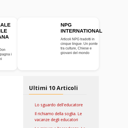
RALE
NPG
ILE
INTERNATIONAL
INT
ANA
Articoli NPG tradotti in
cinque lingue. Un ponte
tra culture, Chiese e
 Don
giovani del mondo
pagna i
ni
Ultimi 10 Articoli
Lo sguardo dell'educatore
Il richiamo della soglia. Le
vacanze degli educatori