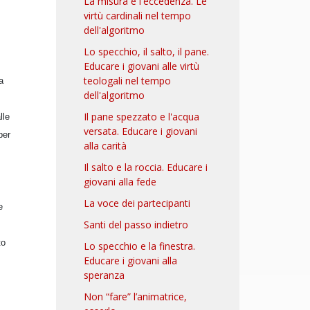
La misura e l'eccedenza. Le
virtù cardinali nel tempo
dell'algoritmo
Lo specchio, il salto, il pane.
Educare i giovani alle virtù
teologali nel tempo
a
dell'algoritmo
Il pane spezzato e l'acqua
lle
versata. Educare i giovani
per
alla carità
Il salto e la roccia. Educare i
giovani alla fede
La voce dei partecipanti
e
Santi del passo indietro
to
Lo specchio e la finestra.
Educare i giovani alla
speranza
Non “fare” l’animatrice,