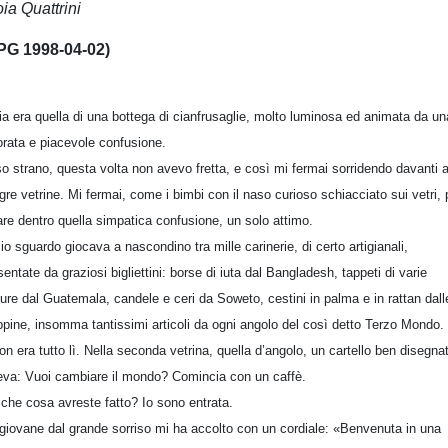
ia Quattrini
PG 1998-04-02)
ria era quella di una bottega di cianfrusaglie, molto luminosa ed animata da un
orata e piacevole confusione.
o strano, questa volta non avevo fretta, e così mi fermai sorridendo davanti a
egre vetrine. Mi fermai, come i bimbi con il naso curioso schiacciato sui vetri, 
are dentro quella simpatica confusione, un solo attimo.
mio sguardo giocava a nascondino tra mille carinerie, di certo artigianali,
sentate da graziosi bigliettini: borse di iuta dal Bangladesh, tappeti di varie
ure dal Guatemala, candele e ceri da Soweto, cestini in palma e in rattan dall
ippine, insomma tantissimi articoli da ogni angolo del così detto Terzo Mondo.
on era tutto lì. Nella seconda vetrina, quella d’angolo, un cartello ben disegna
eva: Vuoi cambiare il mondo? Comincia con un caffè.
 che cosa avreste fatto? Io sono entrata.
giovane dal grande sorriso mi ha accolto con un cordiale: «Benvenuta in una