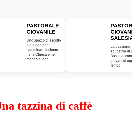
PASTORALE
PASTO
GIOVANILE
GIOVAN
PG
SDB
SALESI
Uno spazio di ascolto
e dialogo per
La passione
camminare insieme
educativa di
nella Chiesa e nel
Bosco accom
mondo di oggi.
giovani di og
tempo.
na tazzina di caffè