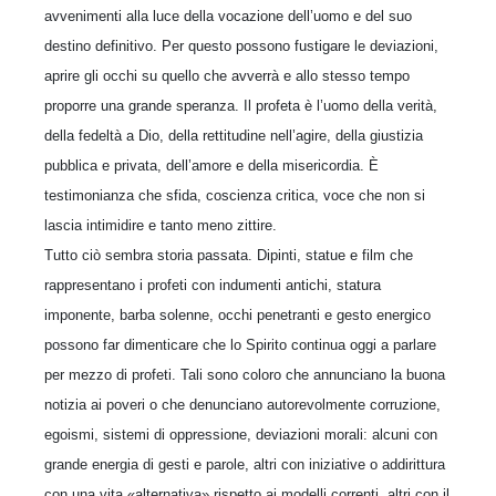
avvenimenti alla luce della vocazione dell’uomo e del suo
destino definitivo. Per questo possono fustigare le deviazioni,
aprire gli occhi su quello che avverrà e allo stesso tempo
proporre una grande speranza. Il profeta è l’uomo della verità,
della fedeltà a Dio, della rettitudine nell’agire, della giustizia
pubblica e privata, dell’amore e della misericordia. È
testimonianza che sfida, coscienza critica, voce che non si
lascia intimidire e tanto meno zittire.
Tutto ciò sembra storia passata. Dipinti, statue e film che
rappresentano i profeti con indumenti antichi, statura
imponente, barba solenne, occhi penetranti e gesto energico
possono far dimenticare che lo Spirito continua oggi a parlare
per mezzo di profeti. Tali sono coloro che annunciano la buona
notizia ai poveri o che denunciano autorevolmente corruzione,
egoismi, sistemi di oppressione, deviazioni morali: alcuni con
grande energia di gesti e parole, altri con iniziative o addirittura
con una vita «alternativa» rispetto ai modelli correnti, altri con il