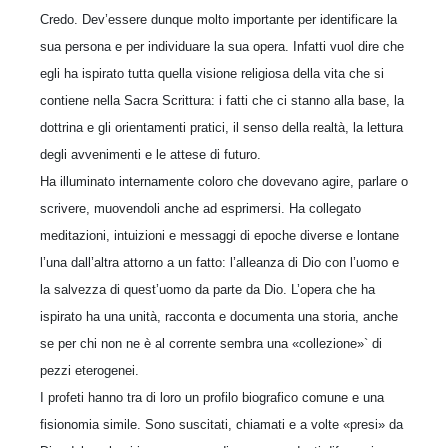
Credo. Dev’essere dunque molto importante per identificare la
sua persona e per individuare la sua opera. Infatti vuol dire che
egli ha ispirato tutta quella visione religiosa della vita che si
contiene nella Sacra Scrittura: i fatti che ci stanno alla base, la
dottrina e gli orientamenti pratici, il senso della realtà, la lettura
degli avvenimenti e le attese di futuro.
Ha illuminato internamente coloro che dovevano agire, parlare o
scrivere, muovendoli anche ad esprimersi. Ha collegato
meditazioni, intuizioni e messaggi di epoche diverse e lontane
l’una dall’altra attorno a un fatto: l’alleanza di Dio con l’uomo e
la salvezza di quest’uomo da parte da Dio. L’opera che ha
ispirato ha una unità, racconta e documenta una storia, anche
se per chi non ne è al corrente sembra una «collezione»` di
pezzi eterogenei.
I profeti hanno tra di loro un profilo biografico comune e una
fisionomia simile. Sono suscitati, chiamati e a volte «presi» da