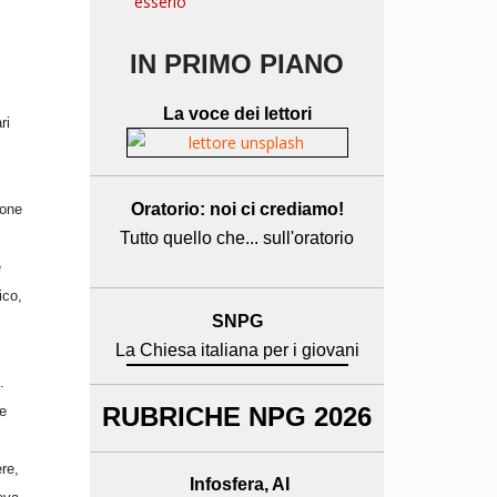
esserlo
IN PRIMO PIANO
La voce dei lettori
ri
Oratorio: noi ci crediamo!
ione
Tutto quello che... sull'oratorio
e
ico,
SNPG
La Chiesa italiana per i giovani
.
RUBRICHE NPG 2026
ce
ere,
Infosfera, AI