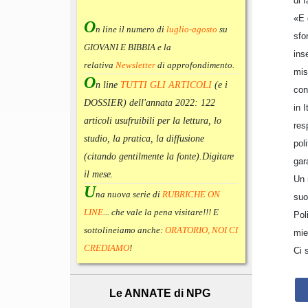
di 
«E 
O
n line il numero di
luglio-agosto
su
sfo
GIOVANI E BIBBIA e la
ins
relativa
Newsletter
di approfondimento
.
mis
O
n line
TUTTI GLI ARTICOLI
(e i
con
DOSSIER) dell'annata 2022:
122
in 
articoli usufruibili per la lettura, lo
res
studio, la pratica, la diffusione
pol
(citando gentilmente la fonte).
Digitare
gar
il mese.
Un 
U
na nuova serie di
RUBRICHE ON
suo
LINE
... che vale la pena visitare!!! E
Pol
sottolineiamo anche:
ORATORIO, NOI CI
mie
CREDIAMO
!
Ci 
Le ANNATE di NPG