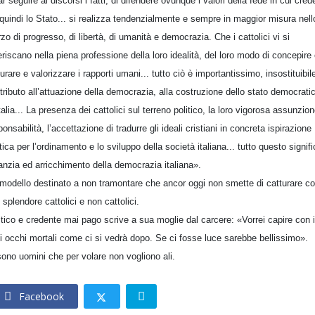
far seguire ai discorsi i fatti, di difendere ovunque i valori della fede in cui cred
quindi lo Stato... si realizza tendenzialmente e sempre in maggior misura nell
rzo di progresso, di libertà, di umanità e democrazia. Che i cattolici vi si
eriscano nella piena professione della loro idealità, del loro modo di concepire
urare e valorizzare i rapporti umani... tutto ciò è importantissimo, insostituibil
tributo all’attuazione della democrazia, alla costruzione dello stato democrati
Italia... La presenza dei cattolici sul terreno politico, la loro vigorosa assunzion
ponsabilità, l’accettazione di tradurre gli ideali cristiani in concreta ispirazione
itica per l’ordinamento e lo sviluppo della società italiana... tutto questo signif
anzia ed arricchimento della democrazia italiana».
modello destinato a non tramontare che ancor oggi non smette di catturare con
 splendore cattolici e non cattolici.
itico e credente mai pago scrive a sua moglie dal carcere: «Vorrei capire con i
i occhi mortali come ci si vedrà dopo. Se ci fosse luce sarebbe bellissimo».
sono uomini che per volare non vogliono ali.
Facebook