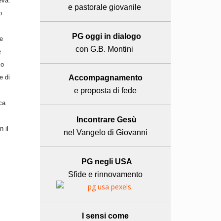
eva.
e pastorale giovanile
o
PG oggi in dialogo
 e
con G.B. Montini
e
co
e di
Accompagnamento
e proposta di fede
ica
Incontrare Gesù
 il
nel Vangelo di Giovanni
PG negli USA
Sfide e rinnovamento
I sensi come