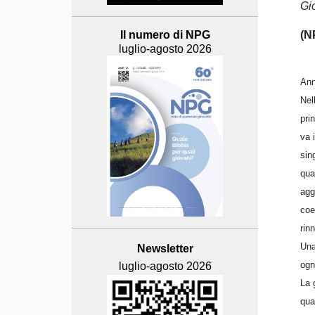
Gio
(N
Il numero di NPG
luglio-agosto 2026
Ann
Nel
pri
va 
sin
qua
agg
coe
rin
Una
Newsletter
ogn
luglio-agosto 2026
La 
qua