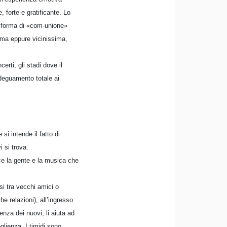
 forte e gratificante. Lo
na forma di «com-unione»
nima eppure vicinissima,
erti, gli stadi dove il
adeguamento totale ai
si intende il fatto di
i si trova.
ce la gente e la musica che
rsi tra vecchi amici o
he relazioni), all’ingresso
enza dei nuovi, li aiuta ad
oglienza. I timidi sono