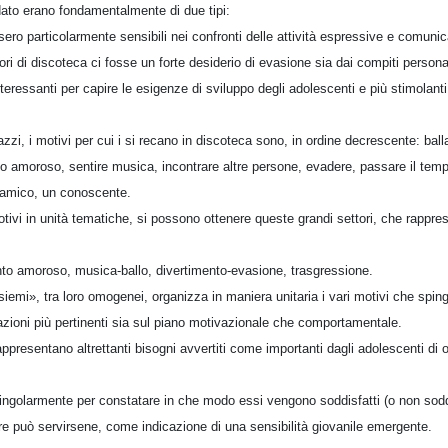
dato erano fondamentalmente di due tipi:
sero particolarmente sensibili nei confronti delle attività espressive e comunic
ori di discoteca ci fosse un forte desiderio di evasione sia dai compiti personal
nteressanti per capire le esigenze di sviluppo degli adolescenti e più stimolanti
azzi, i motivi per cui i si recano in discoteca sono, in ordine decrescente: bal
o amoroso, sentire musica, incontrare altre persone, evadere, passare il tem
un amico, un conoscente.
ivi in unità tematiche, si possono ottenere queste grandi settori, che rapprese
to amoroso, musica-ballo, divertimento-evasione, trasgressione.
nsiemi», tra loro omogenei, organizza in maniera unitaria i vari motivi che sping
azioni più pertinenti sia sul piano motivazionale che comportamentale.
ppresentano altrettanti bisogni avvertiti come importanti dagli adolescenti di 
singolarmente per constatare in che modo essi vengono soddisfatti (o non soddi
 può servirsene, come indicazione di una sensibilità giovanile emergente.