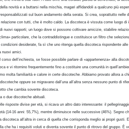
 della novità e a buttarsi nella mischia, magari affidandoli a qualcuno più espert
, responsabilizzati sul buon andamento della serata. Si crea, soprattutto nelle 
 relazione con tutti, che è molto caldo. La discoteca è vissuta come luogo di 
i nuovi rapporti; un luogo dove si possono coltivare amicizie, stabilire relazioni
ima» particolare, che la contraddistingue e costituisce un filtro che seleziona i
e condizioni desiderate, fa sì che uno ritenga quella discoteca rispondente alle p
a nuovi amici.
l corso dell’inchiesta, se fosse possibile parlare di «appartenenza» alla disco
eca e vi ritornino frequentemente fino a costituire una comunità in quell’ambi
mo molta familiarità e calore in certe discoteche. Abbiamo provato allora a c
iscoteche oppure se migravano dall’una all’altra senza nessuno punto di rife
etto che cambia sovente discoteca.
a o due discoteche abituali.
e risposte divise per età, si ricava un altro dato interessante: il pellegrinaggi
’età (14-16 anni: 55,7%), mentre diminuisce nelle successive (46%). Segno ch
 discoteca all’altra in cerca di quella che corrisponda meglio ai propri gusti. E
a che ha i requisiti voluti e diventa sovente il punto di ritrovo del gruppo. È v