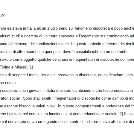
ca?
90 non esisteva in Italia alcun studio serio sul fenomeno discoteca e poco anche
 alcuni studi e ricerche di un certo spessore e l’argomento sta cominciando a
no già ricavare delle indicazioni sicure. In questo articolo riferiremo dei risul
isultati di altre ricerche in quei punti dove è possibile istituire un confronto.
ha avuto come oggetto qualche centinaio di frequentatori di discoteche compresi 
Torino e Milano).[1]
vo di scoprire i motivi per cui si recavano in discoteca, ed evidenziare i lor
e i rischi.
n sospetto: che i giovani in Italia stessero cambiando e che fosse necessari
ratori sociali. Sono stati scelti i frequentatori di discoteche come campo di in
e esprime bisogni e valori nuovi. In questo comportamenti e preferenze dei fr
che i giovani nel complesso lanciano al sistema educativo e sociale.[2] Il nos
ere il nuovo che stava emergendo con l’intento di indicare nuove attenzioni di