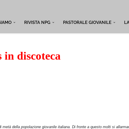
SIAMO
RIVISTA NPG
PASTORALE GIOVANILE
L
 in discoteca
i metà della popolazione giovanile italiana. Di fronte a questo molti si allarma