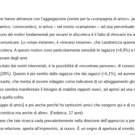
e hanno attinenza con l’aggregazione (venire per la «compagnia di amici», pe
amico, conoscente»), si arriva – nel nostro «campione» – ad una percentuale 
o dei motivi fondamentali per recarsi in discoteca è il fatto di ritrovarsi tra 
 comunicare. Lo «stare insieme», il «trovarsi insieme», che caratterizza quest
discoteca. A questo motivo sono particolarmente sensibili le ragazze (+8,9%) e l
ssare degli anni.
tato dai nostri intervistati, è la possibilità di «incontrare persone», di conos
(28%). Questo è più sentito dalle ragazze che dai ragazzi (+6,1%), ed aument
sante, che merita di essere indagato come indicatore di un atteggiamento glo
o sembra manifestare il bisogno di stabilire rapporti nuovi, ad aprirsi ad una s
 quella solita.
gruppo di amici] e poi anche perché ho tantissimi amici che vengono qui e di c
comitiva ma anche di altre». (Federica, 17 anni)
re che tale ricerca vada prevalentemente nella direzione dell’approccio a per
a relazione, aperta all’imprevisto, al nuovo. È un segno di apertura al mondo,