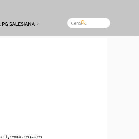
A PG SALESIANA
no. I pericoli non paiono