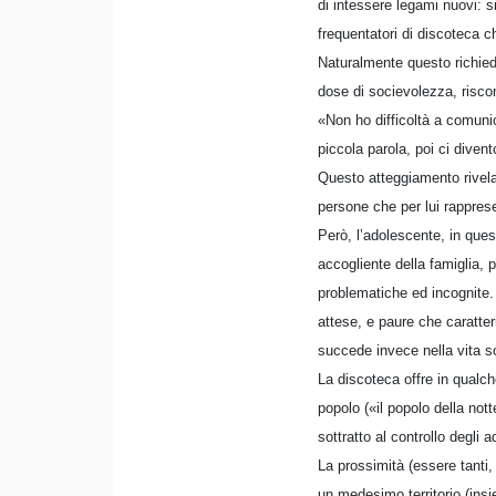
di intessere legami nuovi: 
frequentatori di discoteca 
Naturalmente questo richiede
dose di socievolezza, riscon
«Non ho difficoltà a comuni
piccola parola, poi ci diven
Questo atteggiamento rivela
persone che per lui rappresen
Però, l’adolescente, in ques
accogliente della famiglia, 
problematiche ed incognite. 
attese, e paure che caratte
succede invece nella vita so
La discoteca offre in qualch
popolo («il popolo della not
sottratto al controllo degli ad
La prossimità (essere tanti, v
un medesimo territorio (ins