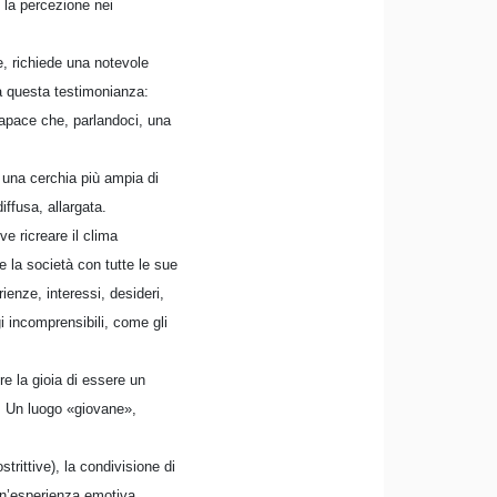
 la percezione nei
e, richiede una notevole
da questa testimonianza:
capace che, parlandoci, una
 una cerchia più ampia di
iffusa, allargata.
e ricreare il clima
e la società con tutte le sue
ienze, interessi, desideri,
i incomprensibili, come gli
re la gioia di essere un
i. Un luogo «giovane»,
strittive), la condivisione di
un’esperienza emotiva