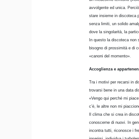
avvolgente ed unica. Perciò 
stare insieme in discoteca 
senza limiti, un solido amal
dove la singolarità, la parti
In questo la discoteca non s
bisogno di prossimità e di c
«canoni del momento».
Accoglienza e appartenen
Tra i motivi per recarsi in 
trovarsi bene in una data dis
«Vengo qui perché mi piace 
c’è, le altre non mi piaccio
Il clima che si crea in disco
conoscerne di nuovi. In gene
incontra tutti, riconosce i f
inserirsi, individua i turbole