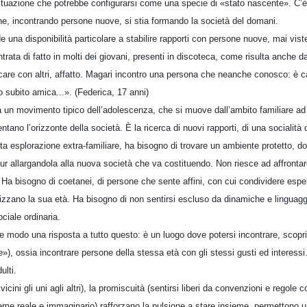
situazione che potrebbe configurarsi come una specie di «stato nascente». C’è
che, incontrando persone nuove, si stia formando la società del domani.
 una disponibilità particolare a stabilire rapporti con persone nuove, mai vist
trata di fatto in molti dei giovani, presenti in discoteca, come risulta anche 
care con altri, affatto. Magari incontro una persona che neanche conosco: è 
to subito amica...». (Federica, 17 anni)
 un movimento tipico dell’adolescenza, che si muove dall’ambito familiare ad
tano l’orizzonte della società. È la ricerca di nuovi rapporti, di una socialità d
ta esplorazione extra-familiare, ha bisogno di trovare un ambiente protetto, dov
pur allargandola alla nuova società che va costituendo. Non riesce ad affrontar
Ha bisogno di coetanei, di persone che sente affini, con cui condividere esper
rizzano la sua età. Ha bisogno di non sentirsi escluso da dinamiche e linguagg
ciale ordinaria.
e modo una risposta a tutto questo: è un luogo dove potersi incontrare, scopri
te»), ossia incontrare persone della stessa età con gli stessi gusti ed interess
ulti.
icini gli uni agli altri), la promiscuità (sentirsi liberi da convenzioni e regole co
ieme reale e immaginario) rafforzano la pulsione a stare insieme, permettono 