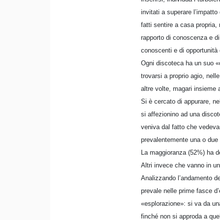
invitati a superare l’impatto
fatti sentire a casa propria
rapporto di conoscenza e di
conoscenti e di opportunità d
Ogni discoteca ha un suo «cl
trovarsi a proprio agio, nell
altre volte, magari insieme 
Si è cercato di appurare, ne
si affezionino ad una discot
veniva dal fatto che vedeva
prevalentemente una o due d
La maggioranza (52%) ha d
Altri invece che vanno in un
Analizzando l’andamento dell
prevale nelle prime fasce d
«esplorazione»: si va da una
finché non si approda a quell