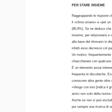
PER STARE INSIEME
Raggruppando le risposte ch
il «clima umano» e «per un 
(80,9%). Se ne deduce che un
insieme, per relazionarsi e
alla base del ritrovarsi in 
infatti esso decresce col pa
Un motivo, frequentemente ci
chiacchierare con qualcuno 
È un elemento assai interes
frequenta le discoteche. Ess
conoscere altra gente oltre a
«Vengo con loro [indica il 
amici non solo della nostra 
Anche se non si può esclude
pur sempre una ricerca di un