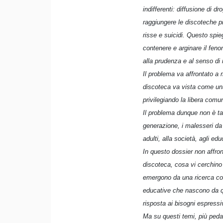
indifferenti: diffusione di 
raggiungere le discoteche pi
risse e suicidi. Questo spieg
contenere e arginare il feno
alla prudenza e al senso di
Il problema va affrontato a 
discoteca va vista come una
privilegiando la libera comun
Il problema dunque non è tan
generazione, i malesseri da 
adulti, alla società, agli edu
In questo dossier non affron
discoteca, cosa vi cerchino e
emergono da una ricerca con
educative che nascono da que
risposta ai bisogni espressi
Ma su questi temi, più peda