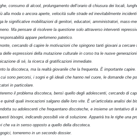
droghe, consumo di alcool, prolungamento dell’orario di chiusura dei locali, lung
ù alla moda o ancora aperte, velocità sulle strade ed inevitabilmente incidenti
a le significative mobilitazioni di genitori, educatori, amministratori, mass-med
meno. Ma pensare di risolvere la questione solo attraverso interventi repressiv
 responsabilità appare perlomeno patetico.
monte, cercando di capire le motivazioni che spingono tanti giovani a cercare l
 delle espressioni della mutazione culturale in corso tra le nuove generazio
icazione di sé, la ricerca di gratificazioni immediate.
to la discoteca, ma la realtà giovanile che la frequenta. È importante capire. 
cui sono percorsi, i sogni e gli ideali che hanno nel cuore, le domande che po
catori in particolare.
teremo il problema discoteca, bensì quello degli adolescenti, cercando di capi
 quindi quali invocazioni salgano dalle loro vite. È un’articolata analisi dei bis
dotta su adolescenti che frequentano discoteche, e insieme un tentativo di i
sti bisogni, indicando possibili vie di soluzione. Apparirà tra le righe una pr
vi che va in senso opposto a quello della discoteca.
gogici, torneremo in un secondo dossier.