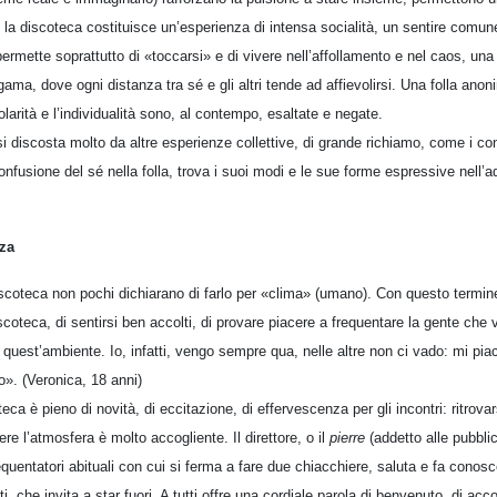
la discoteca costituisce un’esperienza di intensa socialità, un sentire comune,
permette soprattutto di «toccarsi» e di vivere nell’affollamento e nel caos, u
gama, dove ogni distanza tra sé e gli altri tende ad affievolirsi. Una folla ano
colarità e l’individualità sono, al contempo, esaltate e negate.
i discosta molto da altre esperienze collettive, di grande richiamo, come i conc
onfusione del sé nella folla, trova i suoi modi e le sue forme espressive nell’
za
discoteca non pochi dichiarano di farlo per «clima» (umano). Con questo termine 
coteca, di sentirsi ben accolti, di provare piacere a frequentare la gente che v
quest’ambiente. Io, infatti, vengo sempre qua, nelle altre non ci vado: mi pia
no». (Veronica, 18 anni)
teca è pieno di novità, di eccitazione, di effervescenza per gli incontri: ritrova
re l’atmosfera è molto accogliente. Il direttore, o il
pierre
(addetto alle pubblic
requentatori abituali con cui si ferma a fare due chiacchiere, saluta e fa conosc
nti, che invita a star fuori. A tutti offre una cordiale parola di benvenuto, di acc