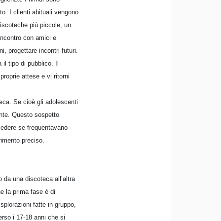
o. I clienti abituali vengono
discoteche più piccole, un
incontro con amici e
, progettare incontri futuri.
l tipo di pubblico. Il
roprie attese e vi ritorni
teca. Se cioè gli adolescenti
ente. Questo sospetto
hiedere se frequentavano
rimento preciso.
o da una discoteca all’altra
e la prima fase è di
splorazioni fatte in gruppo,
erso i 17-18 anni che si