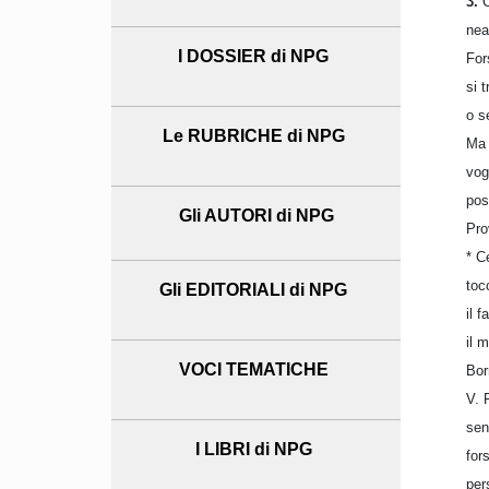
3.
C
nea
I DOSSIER di NPG
For
si 
o s
Le RUBRICHE di NPG
Ma 
vog
pos
Gli AUTORI di NPG
Pro
* C
toc
Gli EDITORIALI di NPG
il 
il 
VOCI TEMATICHE
Bor
V. 
sen
I LIBRI di NPG
for
per