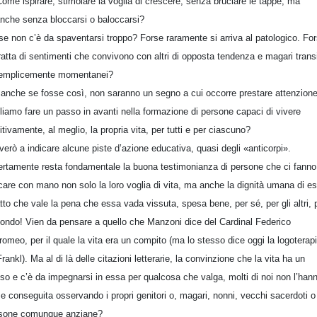
ome ispirare, stimolare la voglia di crescere, senza bruciare le tappe, ma
nche senza bloccarsi o baloccarsi?
se non c’è da spaventarsi troppo? Forse raramente si arriva al patologico. Fo
tratta di sentimenti che convivono con altri di opposta tendenza e magari transi
emplicemente momentanei?
anche se fosse così, non saranno un segno a cui occorre prestare attenzion
liamo fare un passo in avanti nella formazione di persone capaci di vivere
itivamente, al meglio, la propria vita, per tutti e per ciascuno?
verò a indicare alcune piste d’azione educativa, quasi degli «anticorpi».
ertamente resta fondamentale la buona testimonianza di persone che ci fanno
care con mano non solo la loro voglia di vita, ma anche la dignità umana di e
fatto che vale la pena che essa vada vissuta, spesa bene, per sé, per gli altri, 
mondo! Vien da pensare a quello che Manzoni dice del Cardinal Federico
romeo, per il quale la vita era un compito (ma lo stesso dice oggi la logoterapi
Frankl). Ma al di là delle citazioni letterarie, la convinzione che la vita ha un
so e c’è da impegnarsi in essa per qualcosa che valga, molti di noi non l’han
se conseguita osservando i propri genitori o, magari, nonni, vecchi sacerdoti o
sone comunque anziane?