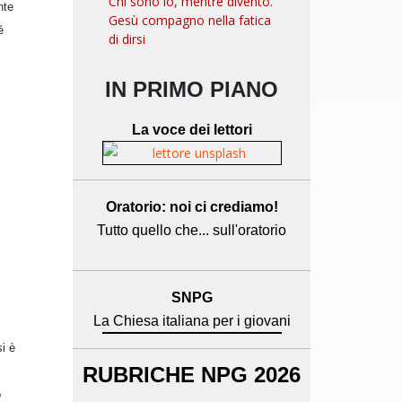
Chi sono io, mentre divento.
nte
Gesù compagno nella fatica
é
di dirsi
IN PRIMO PIANO
La voce dei lettori
Oratorio: noi ci crediamo!
Tutto quello che... sull'oratorio
SNPG
La Chiesa italiana per i giovani
i è
RUBRICHE NPG 2026
o