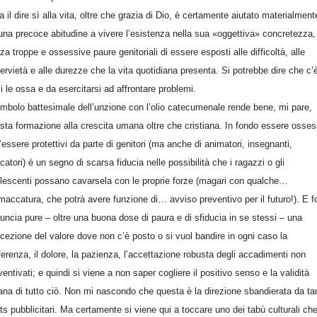
a il dire sì alla vita, oltre che grazia di Dio, è certamente aiutato materialment
una precoce abitudine a vivere l’esistenza nella sua «oggettiva» concretezza,
za troppe e ossessive paure genitoriali di essere esposti alle difficoltà, alle
ervietà e alle durezze che la vita quotidiana presenta. Si potrebbe dire che c’
si le ossa e da esercitarsi ad affrontare problemi.
simbolo battesimale dell’unzione con l’olio catecumenale rende bene, mi pare,
sta formazione alla crescita umana oltre che cristiana. In fondo essere osses
l’essere protettivi da parte di genitori (ma anche di animatori, insegnanti,
catori) è un segno di scarsa fiducia nelle possibilità che i ragazzi o gli
lescenti possano cavarsela con le proprie forze (magari con qualche…
accatura, che potrà avere funzione di… avviso preventivo per il futuro!). E f
uncia pure – oltre una buona dose di paura e di sfiducia in se stessi – una
cezione del valore dove non c’è posto o si vuol bandire in ogni caso la
ferenza, il dolore, la pazienza, l’accettazione robusta degli accadimenti non
ventivati; e quindi si viene a non saper cogliere il positivo senso e la validità
na di tutto ciò. Non mi nascondo che questa è la direzione sbandierata da tan
ts pubblicitari. Ma certamente si viene qui a toccare uno dei tabù culturali che