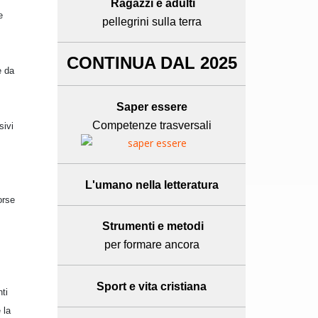
Ragazzi e adulti
e
pellegrini sulla terra
CONTINUA DAL 2025
è da
Saper essere
Competenze trasversali
sivi
L'umano
nella letteratura
orse
Strumenti e metodi
per formare ancora
Sport e
vita cristiana
ti
 la