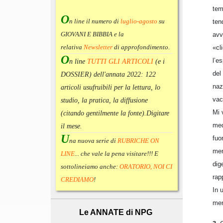
tem
O
n line il numero di
luglio-agosto
su
ten
GIOVANI E BIBBIA e la
avv
relativa
Newsletter
di approfondimento
.
«cl
O
l’e
n line
TUTTI GLI ARTICOLI
(e i
del
DOSSIER) dell'annata 2022:
122
naz
articoli usufruibili per la lettura, lo
vac
studio, la pratica, la diffusione
Mi 
(citando gentilmente la fonte).
Digitare
med
il mese.
U
fuo
na nuova serie di
RUBRICHE ON
men
LINE
... che vale la pena visitare!!! E
dig
sottolineiamo anche:
ORATORIO, NOI CI
rap
CREDIAMO
!
In 
men
Le ANNATE di NPG