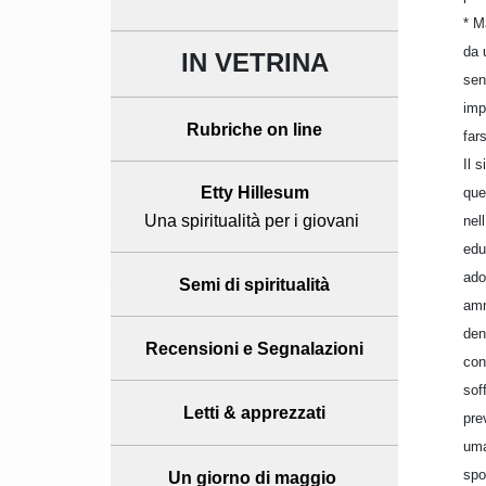
* M
da 
IN VETRINA
sen
imp
Rubriche on line
far
Il 
Etty Hillesum
que
Una spiritualità per i giovani
nel
edu
ado
Semi di spiritualità
amm
den
Recensioni
e Segnalazioni
con
sof
Letti & apprezzati
pre
uma
spo
Un giorno di maggio