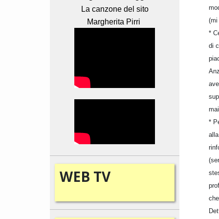
mod
La canzone del sito
(mi
Margherita Pirri
* C
di 
pia
Anz
ave
sup
mai
* P
all
rin
(se
WEB
TV
ste
pro
che
Det