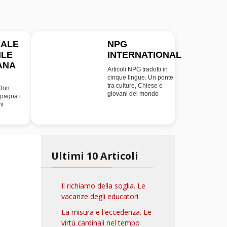
RALE
NPG
ILE
INTERNATIONAL
INT
ANA
Articoli NPG tradotti in
cinque lingue. Un ponte
tra culture, Chiese e
 Don
giovani del mondo
pagna i
ni
Ultimi 10 Articoli
Il richiamo della soglia. Le
vacanze degli educatori
La misura e l'eccedenza. Le
virtù cardinali nel tempo