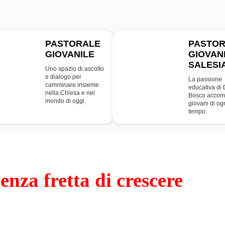
PASTORALE
PASTO
GIOVANILE
GIOVAN
PG
SDB
SALESI
Uno spazio di ascolto
e dialogo per
La passione
camminare insieme
educativa di
nella Chiesa e nel
Bosco accom
mondo di oggi.
giovani di og
tempo.
enza fretta di crescere