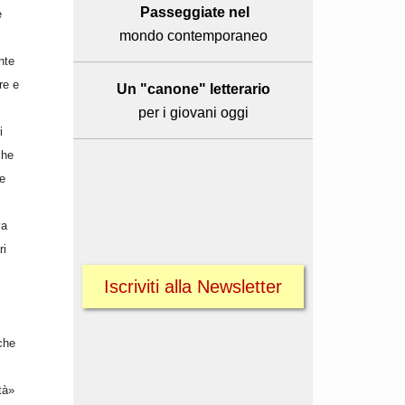
Passeggiate nel
e
mondo contemporaneo
nte
re e
Un "canone" letterario
per i giovani oggi
i
che
e
va
ri
Iscriviti alla Newsletter
che
tà»