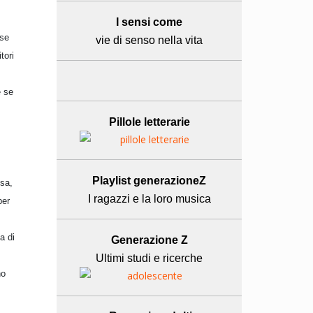
I sensi come
rse
vie di senso nella vita
tori
e se
Pillole letterarie
Playlist generazioneZ
ssa,
I ragazzi e la loro musica
per
a di
Generazione Z
Ultimi studi e ricerche
no