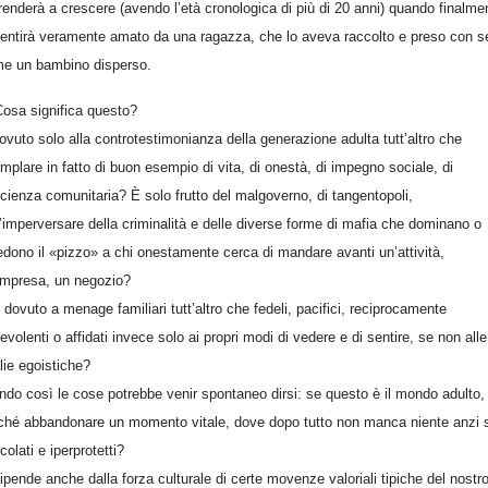
renderà a crescere (avendo l’età cronologica di più di 20 anni) quando finalme
sentirà veramente amato da una ragazza, che lo aveva raccolto e preso con s
e un bambino disperso.
osa significa questo?
ovuto solo alla controtestimonianza della generazione adulta tutt’altro che
mplare in fatto di buon esempio di vita, di onestà, di impegno sociale, di
cienza comunitaria? È solo frutto del malgoverno, di tangentopoli,
l’imperversare della criminalità e delle diverse forme di mafia che dominano o
edono il «pizzo» a chi onestamente cerca di mandare avanti un’attività,
impresa, un negozio?
 dovuto a menage familiari tutt’altro che fedeli, pacifici, reciprocamente
evolenti o affidati invece solo ai propri modi di vedere e di sentire, se non alle
lie egoistiche?
ndo così le cose potrebbe venir spontaneo dirsi: se questo è il mondo adulto,
ché abbandonare un momento vitale, dove dopo tutto non manca niente anzi s
colati e iperprotetti?
ipende anche dalla forza culturale di certe movenze valoriali tipiche del nostr