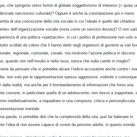
po, che spingono verso forme di globale soggettivismo di interessi (= quasi u
denziale narcisismo culturale)? Oppure è anche la constatazione più o meno
ertita di una concezione della vita sociale in cui l’ideale è quello del cittadino
iente» dell’organizzazione sociale (vista come un servizio dovuto)? O non sar
sperienza di una politica «spettacolo», in cui i politici di professione non solo 
 tutto scollati da coloro che li hanno eletti negli organismi di governo ai vari live
ionale, regionale, comunale, zonale, ma risolvono l’azione politica in discorsi
ui, quando non nell’insulto e nella rissa, senza che nulla cambi in meglio?
viene da pensare che si potrebbe alzare l’indice accusatore anche contro i m
ia: non solo per le rappresentazioni spesso aggressive, violente o comunque
ri dalla realtà, ma anche per il bombardamento di informazioni che forse una
te comune, in particolare quella di un adolescente, non riesce a sopportare, 
erire intellettualmente, a inquadrare in una composta, critica e personalizzata
presentazione mentale.
una parola, si potrebbe dire che la complessità della vita, può far balenare in
te l’idea di non essere capace di vivere da persone adulte, in questo mondo.