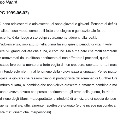
rlo Nanni
PG 1999-06-03)
i sono adolescenti e adolescenti, ci sono giovani e giovani. Pensare di definir
ti allo stesso modo, come se il fatto cronologico e generazionale fosse
ficiente, è dar luogo a stereotipi scarsamente aderenti alla realtà.
l’adolescenza, soprattutto nella prima fase di questo periodo di vita, il voler
ere più grandi dell’età che si ha, è comune. Ma a me pare che molti sembran
e attraversati da un diffuso sentimento di non affrettare i processi, quasi
sasse loro per la mente una forte voglia di non crescere: soprattutto tra i mas
 intendo solo riferirmi al fenomeno della «giovinezza allungata». Penso piutto
agazzi e giovani che rassomigliano al protagonista del romanzo di Günther Gr
tamburo di latta, al bambino che non voleva crescere e rimanere bambino a mo
quanto aveva dovuto ben presto sperimentare: gli orrori della guerra, la triste
dizione degli Ebrei, ma soprattutto le infedeltà di amicizia e di coppia del suo
iente familiare, ufficialmente rispettoso e onorato (e che invece nascondeva
ste tristi dinamiche interpersonali).