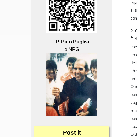
Rip
si 
com
2.
C
È d
P. Pino Puglisi
ese
e NPG
cos
del
chi
un’
O è
ben
vog
Sta
per
coc
Post
it
O d