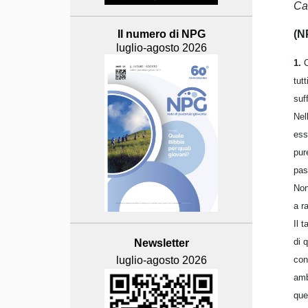
Ca
(N
Il numero di NPG
luglio-agosto 2026
1.
C
tut
suf
Nel
ess
pur
pas
Non
a r
Il 
di 
Newsletter
con
luglio-agosto 2026
amb
que