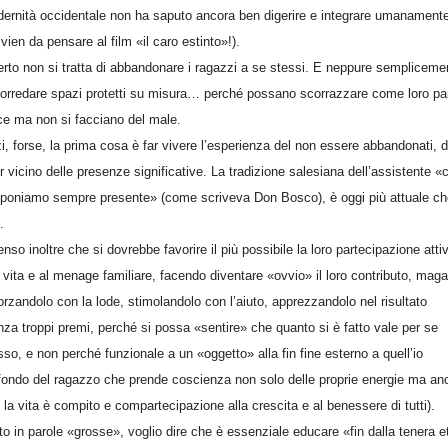
ernità occidentale non ha saputo ancora ben digerire e integrare umanament
 vien da pensare al film «il caro estinto»!).
erto non si tratta di abbandonare i ragazzi a se stessi. E neppure sempliceme
corredare spazi protetti su misura… perché possano scorrazzare come loro pa
ce ma non si facciano del male.
i, forse, la prima cosa è far vivere l’esperienza del non essere abbandonati, d
r vicino delle presenze significative. La tradizione salesiana dell’assistente «
poniamo sempre presente» (come scriveva Don Bosco), è oggi più attuale ch
.
enso inoltre che si dovrebbe favorire il più possibile la loro partecipazione atti
a vita e al menage familiare, facendo diventare «ovvio» il loro contributo, maga
forzandolo con la lode, stimolandolo con l’aiuto, apprezzandolo nel risultato
nza troppi premi, perché si possa «sentire» che quanto si è fatto vale per se
sso, e non perché funzionale a un «oggetto» alla fin fine esterno a quell’io
fondo del ragazzo che prende coscienza non solo delle proprie energie ma an
 la vita è compito e compartecipazione alla crescita e al benessere di tutti).
to in parole «grosse», voglio dire che è essenziale educare «fin dalla tenera e