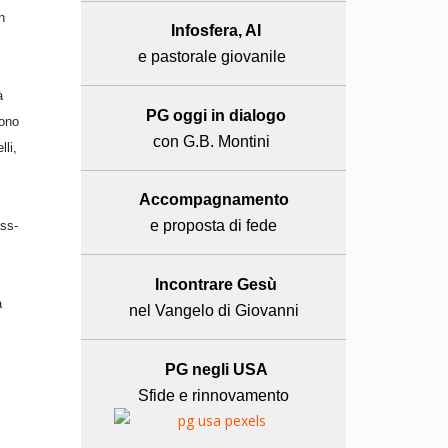
n
Infosfera, AI
e pastorale giovanile
à
PG oggi in dialogo
sono
con G.B. Montini
lli,
Accompagnamento
e proposta di fede
ass-
Incontrare Gesù
a
nel Vangelo di Giovanni
PG negli USA
Sfide e rinnovamento