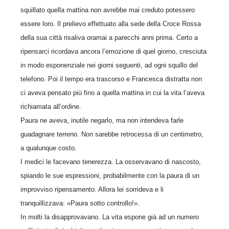
squillato quella mattina non avrebbe mai creduto potessero
essere loro. Il prelievo effettuato alla sede della Croce Rossa
della sua città risaliva oramai a parecchi anni prima. Certo a
ripensarci ricordava ancora l’emozione di quel giorno, cresciuta
in modo esponenziale nei giorni seguenti, ad ogni squillo del
telefono. Poi il tempo era trascorso e Francesca distratta non
ci aveva pensato più fino a quella mattina in cui la vita l’aveva
richiamata all’ordine.
Paura ne aveva, inutile negarlo, ma non intendeva farle
guadagnare terreno. Non sarebbe retrocessa di un centimetro,
a qualunque costo.
I medici le facevano tenerezza. La osservavano di nascosto,
spiando le sue espressioni, probabilmente con la paura di un
improvviso ripensamento. Allora lei sorrideva e li
tranquillizzava: «Paura sotto controllo!».
In molti la disapprovavano. La vita espone già ad un numero