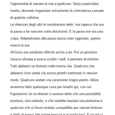
l’opportunità di salvare la vita a qualcuno. Senza particolare
merito, dovendo ringraziare unicamente la coincidenza casuale
di qualche cellulina.
Le obiezioni degli altri le sembravano deliri, ma sapeva che era
la paura a far nascere certe distorsioni. E la paura non era una
colpa. Abbandonarsi alla paura senza voler ragionare, questo
invece lo era.
All’inizio era sembrato difficile anche a lei. Poi un pensiero
l’aveva sfiorata e aveva sciolto i nodi: il pensiero di Antonio.
Tutti abbiamo un Antonio nella nostra vita. Qualcuno che
abbiamo visto andar via senza poterlo trattenere in nessun
modo. Qualcuno andato via veramente troppo presto. Allora
avremmo fatto qualunque cosa per tenerlo qui, con noi.
Figuriamoci se un dottore ci avesse detto che una possibilità
esisteva, una soltanto, e che sarebbe bastata una punturina a
qualcuno che si fosse rivelato compatibile per salvare Antonio
e darlo di nuovo alle nostre braccia e ai nostri baci. E se poi ci