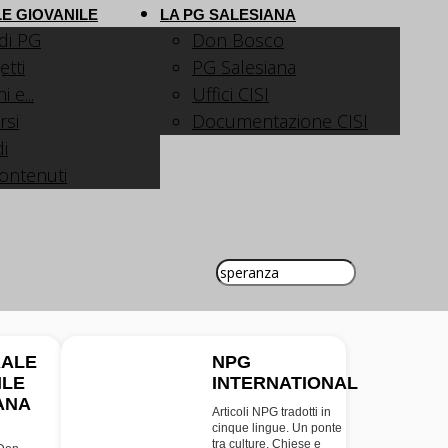
E GIOVANILE
LA PG SALESIANA
 di PG
Don Bosco
etti
PG Salesiana
 e...
Uffici CISI
rsi
Documentazione CISI
i
contenuti
RALE
NPG
ILE
INTERNATIONAL
INT
ANA
Articoli NPG tradotti in
cinque lingue. Un ponte
tra culture, Chiese e