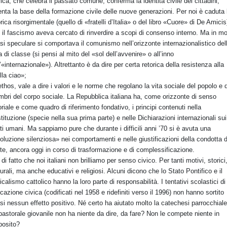
rica, che celebra il passato comune, conferma la identità civile dei cittadini,
enta la base della formazione civile delle nuove generazioni. Per noi è caduta 
orica risorgimentale (quello di «fratelli d’Italia» o del libro «Cuore» di De Amicis
 il fascismo aveva cercato di rinverdire a scopi di consenso interno. Ma in m
si speculare si comportava il comunismo nell’orizzonte internazionalistico del
ta di classe (si pensi al mito del «sol dell’avvenire» o all’inno
l’«internazionale»). Altrettanto è da dire per certa retorica della resistenza alla
lla ciao»;
’ethos, vale a dire i valori e le norme che regolano la vita sociale del popolo e 
bri del corpo sociale. La Repubblica italiana ha, come orizzonte di senso
oriale e come quadro di riferimento fondativo, i principi contenuti nella
tituzione (specie nella sua prima parte) e nelle Dichiarazioni internazionali sui
itti umani. Ma sappiamo pure che durante i difficili anni ’70 si è avuta una
voluzione silenziosa» nei comportamenti e nelle giustificazioni della condotta d
te, ancora oggi in corso di trasformazione e di complessificazione.
 di fatto che noi italiani non brilliamo per senso civico. Per tanti motivi, storici
turali, ma anche educativi e religiosi. Alcuni dicono che lo Stato Pontifico e il
ricalismo cattolico hanno la loro parte di responsabilità. I tentativi scolastici di
cazione civica (codificati nel 1958 e ridefiniti verso il 1996) non hanno sortito
si nessun effetto positivo. Né certo ha aiutato molto la catechesi parrocchiale
pastorale giovanile non ha niente da dire, da fare? Non le compete niente in
posito?