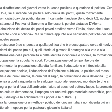
a disaffezione dei giovani verso la «cosa publica» è questione di politica. Cer
 lo è, se si intende per politica solo quella dei partiti, quella rozzamente
ovincialistica» dei politici italiani. Il cantante irlandese Bono degli U2, rivolgen
st’anno al Festival di Sanremo a Berlusconi, perché aiutasse D’Alema
l’abolizione del debito dei paesi poveri creditori verso l’Italia, disse che il suo
ervento «non è politica». Ma si riferiva appunto alle sensibilità politiche dei part
 nostro paese.
ro discorso è se si pensa a quella politica che è preoccupata e cerca di risolve
lemi del paese (tra cui, quelli riferiti ai giovani: il sostegno alla vita e alla
utturazione della personalità e della identità individuale e sociale, la formazion
ccupazione, la scuola, lo sport, l’organizzazione del tempo libero e del
ertimento, la preparazione alla vita familiare, l’educazione e il tirocinio alla
tecipazione sociale, l’educazione dell’opinione pubblica, la politica dei mass-
ia e dei nuovi media, la cura del disagio, la prevenzione della devianza…); o
pensa a quella riguardante lo sviluppo nazionale, europeo, mondiale (e che si
egna per la difesa dell’ambiente, l’aiuto ai paesi del sottosviluppo, la promoz
una cultura democratica, l’impegno per uno sviluppo mondiale sostenibile, per 
e, il dialogo e la solidarietà tra i popoli e le culture…).
ora la formazione di un «ethos» politico dei giovani italiani non diventa più un
tional», neppure per la pastorale giovanile italiana!