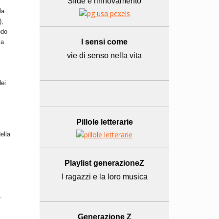
Sfide e rinnovamento
la
),
odo
I sensi come
la
vie di senso nella vita
dei
Pillole letterarie
ella
,
Playlist generazioneZ
I ragazzi e la loro musica
.
Generazione Z