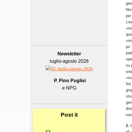
gen
Non
per 
L’e
«no
quo
«no
po’
par
Newsletter
spe
luglio-agosto 2026
su 
una
«so
P. Pino Puglisi
fin
e NPG
gru
str
gen
dis
Post
it
ins
2.
Q
gli