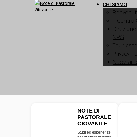
CHI SIAMO
Benvenut
Il Centro
Direzione
NPG
Tour esse
Privacy - 
Nuovi arti
NOTE DI
PASTORALE
NPG
GIOVANILE
Studi ed esperienze