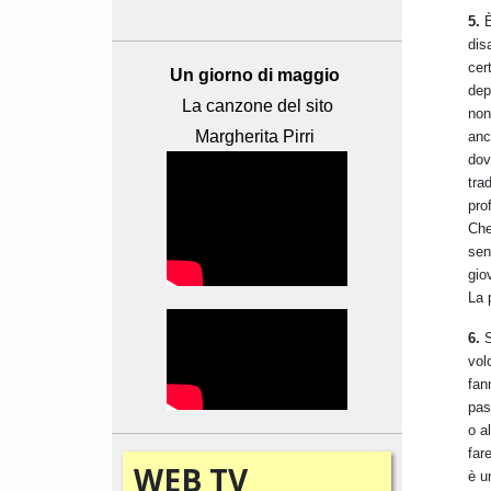
5.
È
dis
cer
Un giorno di maggio
dep
La canzone del sito
non
Margherita Pirri
anc
dov
tra
pro
Che
sen
gio
La 
6.
S
vol
fan
pas
o a
far
WEB
TV
è u