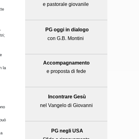
e pastorale giovanile
tte
,
PG oggi in dialogo
ri;
con G.B. Montini
 e
Accompagnamento
n la
e proposta di fede
Incontrare Gesù
nel Vangelo di Giovanni
ono
 può
PG negli USA
za