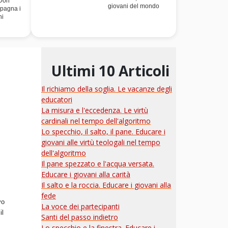
 Don
giovani del mondo
pagna i
ni
Ultimi 10 Articoli
Il richiamo della soglia. Le vacanze degli
educatori
La misura e l'eccedenza. Le virtù
cardinali nel tempo dell'algoritmo
Lo specchio, il salto, il pane. Educare i
giovani alle virtù teologali nel tempo
dell'algoritmo
Il pane spezzato e l'acqua versata.
Educare i giovani alla carità
Il salto e la roccia. Educare i giovani alla
fede
vo
La voce dei partecipanti
il
Santi del passo indietro
Lo specchio e la finestra. Educare i