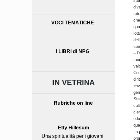
sto
div
ret
che
VOCI TEMATICHE
qua
lot
del
«be
I LIBRI di NPG
– l
mem
val
Cos
dir
IN VETRINA
«ri
gen
Sta
Rubriche on line
cul
cle
edu
qua
Etty Hillesum
La 
Una spiritualità per i giovani
pro