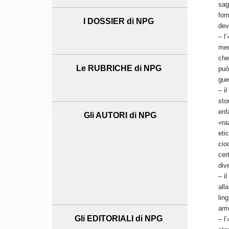
sag
for
I DOSSIER di NPG
dev
– l’
med
che
Le RUBRICHE di NPG
può
gue
– i
sto
enf
Gli AUTORI di NPG
«ra
eti
cio
cer
dive
– i
all
lin
arr
Gli EDITORIALI di NPG
– l