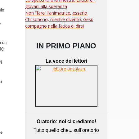
giovani alla speranza
olo
Non “fare” l’animatrice, esserlo
Chi sono io, mentre divento. Gesù
e
compagno nella fatica di dirsi
e un
IN PRIMO PIANO
 40
La voce dei lettori
ri
 o
Oratorio: noi ci crediamo!
Tutto quello che... sull'oratorio
 e