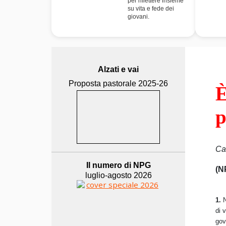
per riflettere insieme
su vita e fede dei
giovani.
Alzati e vai
Proposta pastorale 2025-26
È
p
Ca
Il numero di NPG
(N
luglio-agosto 2026
1.
N
di 
gov