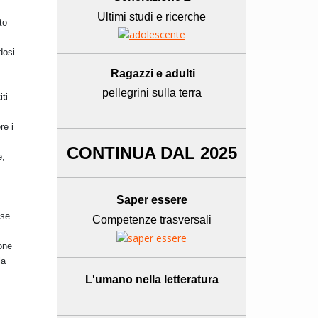
Ultimi studi e ricerche
to
dosi
Ragazzi e adulti
pellegrini sulla terra
iti
re i
CONTINUA DAL 2025
e,
Saper essere
 se
Competenze trasversali
ione
la
L'umano
nella letteratura