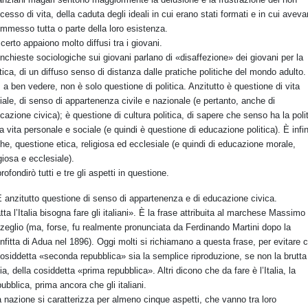
cesso di vita, della caduta degli ideali in cui erano stati formati e in cui avev
mmesso tutta o parte della loro esistenza.
certo appaiono molto diffusi tra i giovani.
inchieste sociologiche sui giovani parlano di «disaffezione» dei giovani per la
itica, di un diffuso senso di distanza dalle pratiche politiche del mondo adulto.
 a ben vedere, non è solo questione di politica. Anzitutto è questione di vita
iale, di senso di appartenenza civile e nazionale (e pertanto, anche di
cazione civica); è questione di cultura politica, di sapere che senso ha la poli
la vita personale e sociale (e quindi è questione di educazione politica). È infi
he, questione etica, religiosa ed ecclesiale (e quindi di educazione morale,
igiosa e ecclesiale).
rofondirò tutti e tre gli aspetti in questione.
 anzitutto questione di senso di appartenenza e di educazione civica.
tta l’Italia bisogna fare gli italiani». È la frase attribuita al marchese Massimo
zeglio (ma, forse, fu realmente pronunciata da Ferdinando Martini dopo la
nfitta di Adua nel 1896). Oggi molti si richiamano a questa frase, per evitare 
cosiddetta «seconda repubblica» sia la semplice riproduzione, se non la brutta
ia, della cosiddetta «prima repubblica». Altri dicono che da fare è l’Italia, la
ubblica, prima ancora che gli italiani.
 nazione si caratterizza per almeno cinque aspetti, che vanno tra loro