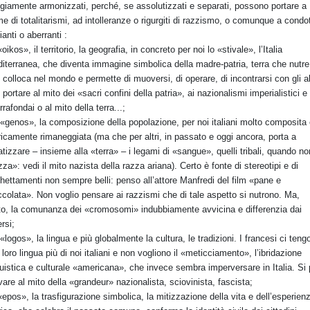
giamente armonizzati, perché, se assolutizzati e separati, possono portare a
me di totalitarismi, ad intolleranze o rigurgiti di razzismo, o comunque a condo
ianti o aberranti :
«oikos», il territorio, la geografia, in concreto per noi lo «stivale», l’Italia
iterranea, che diventa immagine simbolica della madre-patria, terra che nutre
 colloca nel mondo e permette di muoversi, di operare, di incontrarsi con gli alt
 portare al mito dei «sacri confini della patria», ai nazionalismi imperialistici e
rrafondai o al mito della terra...;
l «genos», la composizione della popolazione, per noi italiani molto composita
ricamente rimaneggiata (ma che per altri, in passato e oggi ancora, porta a
atizzare – insieme alla «terra» – i legami di «sangue», quelli tribali, quando no
zza»: vedi il mito nazista della razza ariana). Certo è fonte di stereotipi e di
chettamenti non sempre belli: penso all’attore Manfredi del film «pane e
ccolata». Non voglio pensare ai razzismi che di tale aspetto si nutrono. Ma,
to, la comunanza dei «cromosomi» indubbiamente avvicina e differenzia dai
rsi;
l «logos», la lingua e più globalmente la cultura, le tradizioni. I francesi ci teng
a loro lingua più di noi italiani e non vogliono il «meticciamento», l’ibridazione
guistica e culturale «americana», che invece sembra imperversare in Italia. Si
ivare al mito della «grandeur» nazionalista, sciovinista, fascista;
’«epos», la trasfigurazione simbolica, la mitizzazione della vita e dell’esperien