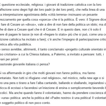
 questione ecclesiale, religiosa: i giovani di tradizione cattolica con la loro
affezione sono degni figli dei loro padri (e dei loro preti), che nella linea di una
ta interpretazione agostiniana della «città terrena» insinuano un pesante
rezzamento per quella cosa «sporca» che è la politica. È vero: il Signore dice
 fare di Cesare un «divus», vale a dire di non fare della politica un idolo; ma d
he di dare a Cesare quel che è di Cesare. E in questo dare, non c’è solo il
ere di pagare le tasse (e non di «fregare lo stato» più che si può, come una c
dizione cattolica ha incitato a fare); c’è anche l’impegno di partecipazione criti
fetica alla vita pubblica.
 senso avrebbe, altrimenti, il tanto conclamato «progetto culturale orientato i
so cristiano» a cui la Chiesa italiana, a Palermo, a invitato a pensare: tutti, i
vani per primi!
pastorale giovanile italiana ci pensa?
i va affermando in giro che molti giovani non fanno politica, ma fanno
ontariato. Non tutti si rifugiano «nel religioso», nel mistico, nella new age o si
no una pera o tirano a fare l’alba cantando, ballando e sballando, ingoiandosi 
ticca di ecstasi o facendosi un’iniezione di eroina o semplicemente bevendo b
lcolici. Ma anche quando fanno il volontariato, hanno da prendere coscienza d
e «una» politica: anche la politica del «Padre nostro» è una politica! Il volontar
n soggetto politico di non poco conto.