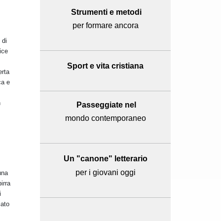
Strumenti e metodi
per formare ancora
 di
ice
Sport e
vita cristiana
erta
ca e
n
Passeggiate nel
mondo contemporaneo
Un "canone" letterario
per i giovani oggi
una
irra
i
iato