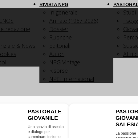
RIVISTA NPG
PASTORAL
i
In generale
Studi
 CNOS
Annate (1967-2026)
I sogg
 e redazione
Dossier
Giovani
Rubriche
Perco
nziale & News
Editoriali
Sussid
cookies
Autori
Altri 
coli
NPG Vintage
Risorse
NPG International
PASTORALE
PASTO
GIOVANILE
GIOVAN
PG
SDB
SALESI
Uno spazio di ascolto
e dialogo per
La passione
camminare insieme