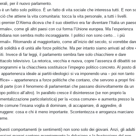
erali, per il nuovo parlamento.
 è un fatto solo politico. È un fatto di vita sociale che interessa tutti. E non s
ciò che attiene la vita comunitaria: tocca la vita personale, a tutti i livelli.
x-premier D’Alema diceva che il suo obiettivo era far diventare l’Italia un paes
rmale», come gli altri paesi con cui forma l’Unione europea. Ma l’esperienza
tidiana non sembra molto incoraggiante. I politici non sono certo… i più
rmali». Ritornando al maggioritario, come all’inizio del secolo, si vorrebbe dar
 di solidità e di unità alle forze politiche. Ma per intanto siamo arrivati ad oltre
titi. Invece di far leggi, il parlamento sembra fare solo chiacchiere e dare
ttacolo televisivo. La retorica, vecchia e nuova, copre l’assenza di dibattiti se
programmi e la chiacchiera sostituisce l’impegno politico concreto. Al posto di
 appartenenza ideale ai partiti-ideologici si va imponendo una – poi non tanto
ffice» – appartenenza a forze politiche che contano, che servono a propri fini
i di parte (con il fenomeno di parlamentari che passano disinvoltamente da un
ppo politico all’altro). In parallelo cresce il disinteresse (se non proprio la
umentalizzazione particolaristica) per la «cosa comune» e aumenta presso la
te comune l’insana voglia di dominare, di accaparrare, di aggredire, di
truggere: cosa e chi è meno importante. Scontentezza e arroganza marciano
ieme.
uesti comportamenti (e sentimenti) non sono solo dei giovani. Anzi, gli adulti
 anziani magari sentono maggiormente la delusione e la frustrazione del non