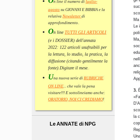
O
n line il numero di
luglio-
suc
agosto
su GIOVANI E BIBBIA e la
sco
relativa
Newsletter
di
Ma 
approfondimento
.
Le 
O
n line
TUTTI GLI ARTICOLI
pol
Ma,
(e i DOSSIER) dell'annata
soc
2022:
122 articoli usufruibili per
edu
la lettura, lo studio, la pratica, la
nel
diffusione (citando gentilmente la
anc
fonte).
Digitare il mese.
rel
U
na nuova serie di
RUBRICHE
App
ON LINE
... che vale la pena
3.
È
visitare!!! E sottolineiamo anche:
«Fa
ORATORIO, NOI CI CREDIAMO
!
D’A
sco
la 
cop
Le ANNATE di NPG
Rep
Una