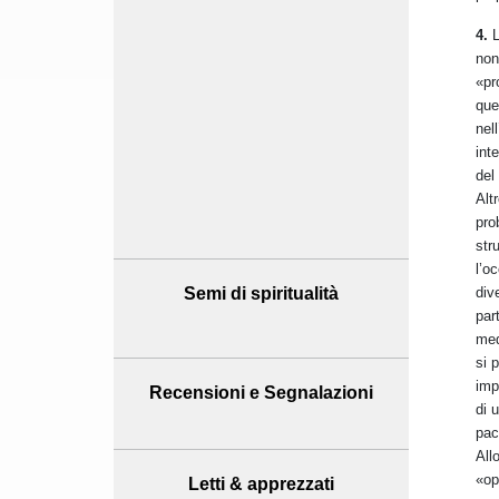
4.
L
non
«pr
que
nel
int
del
Alt
prob
str
l’o
div
Semi di spiritualità
par
med
si 
imp
Recensioni
e Segnalazioni
di 
pac
All
«op
Letti & apprezzati