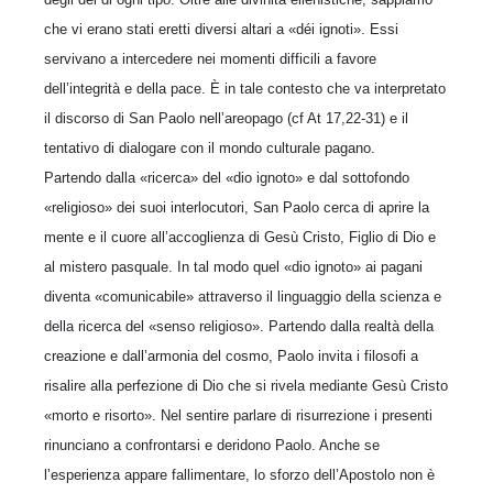
che vi erano stati eretti diversi altari a «déi ignoti». Essi
servivano a intercedere nei momenti difficili a favore
dell’integrità e della pace. È in tale contesto che va interpretato
il discorso di San Paolo nell’areopago (cf At 17,22-31) e il
tentativo di dialogare con il mondo culturale pagano.
Partendo dalla «ricerca» del «dio ignoto» e dal sottofondo
«religioso» dei suoi interlocutori, San Paolo cerca di aprire la
mente e il cuore all’accoglienza di Gesù Cristo, Figlio di Dio e
al mistero pasquale. In tal modo quel «dio ignoto» ai pagani
diventa «comunicabile» attraverso il linguaggio della scienza e
della ricerca del «senso religioso». Partendo dalla realtà della
creazione e dall’armonia del cosmo, Paolo invita i filosofi a
risalire alla perfezione di Dio che si rivela mediante Gesù Cristo
«morto e risorto». Nel sentire parlare di risurrezione i presenti
rinunciano a confrontarsi e deridono Paolo. Anche se
l’esperienza appare fallimentare, lo sforzo dell’Apostolo non è