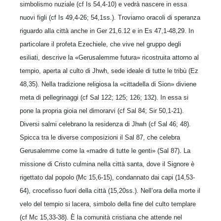
simbolismo nuziale (cf Is 54,4-10) e vedrà nascere in essa
nuovi figli (cf Is 49,4-26; 54,1ss.). Troviamo oracoli di speranza
riguardo alla città anche in Ger 21,6.12 e in Es 47,1-48,29. In
particolare il profeta Ezechiele, che vive nel gruppo degli
esiliati, descrive la «Gerusalemme futura» ricostruita attorno al
tempio, aperta al culto di Jhwh, sede ideale di tutte le tribù (Ez
48,35). Nella tradizione religiosa la «cittadella di Sion» diviene
meta di pellegrinaggi (cf Sal 122; 125; 126; 132). In essa si
pone la propria gioia nel dimorarvi (cf Sal 84; Sir 50,1-21).
Diversi salmi celebrano la residenza di Jhwh (cf Sal 46; 48).
Spicca tra le diverse composizioni il Sal 87, che celebra
Gerusalemme come la «madre di tutte le genti» (Sal 87). La
missione di Cristo culmina nella città santa, dove il Signore è
rigettato dal popolo (Mc 15,6-15), condannato dai capi (14,53-
64), crocefisso fuori della città (15,20ss.). Nell’ora della morte il
velo del tempio si lacera, simbolo della fine del culto templare
(cf Mc 15,33-38). È la comunità cristiana che attende nel