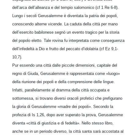
dell’arca dell’alleanza e del tempio salomonico (cf 1 Re 6-8).
Lungo i secoli Gerusalemme è diventata la patria dei popoli,
conoscendo alterne vicende. La caduta della città per mano
dell’esercito babilonese segnò un evento tragico per la storia
del popolo eletto. Tale rovina fu interpretata come conseguenza
dell’infedeltà a Dio e frutto del peccato d’idolatria (cf Ez 9,1-
10,7).
Pur essendo una città dalle piccole dimensioni, capitale del
regno di Giuda, Gerusalemme è rappresentata come «luogo»
della riunione dei popoli e della comprensione delle lingue.
Infatti, parallelamente al dramma della città occupata e
sottomessa, si trovano diversi oracoli profetici che prefigurano
la gloria di Gerusalemme «madre dei popoli». Secondo la
profezia di Is 1,26, dopo aver superato la prova, Gerusalemme
diventa «città di giustizia e di fedeltà». Nello stesso libro,
anche se in un periodo diverso, la città santa sarà accostata al