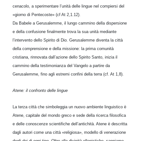
cenacolo, a sperimentare l’unità delle lingue nel compiersi del
«giorno di Pentecoste» (cf At 2,1.12).
Da Babele a Gerusalemme, il lungo cammino della dispersione
e della confusione finalmente trova la sua unità mediante
l’intervento dello Spirito di Dio. Gerusalemme diventa la città
della comprensione e della missione: la prima comunità
cristiana, rinnovata dall’azione dello Spirito Santo, inizia il
cammino della testimonianza del Vangelo a partire da
Gerusalemme, fino agli estremi confini della terra (cf. At 1,8).
Atene: il confronto delle lingue
La terza città che simboleggia un nuovo ambiente linguistico è
Atene, capitale del mondo greco e sede della ricerca filosofica
e delle conoscenze scientifiche dell’antichità. Atene è descritta
dagli autori come una città «religiosa», modello di venerazione
degli dei di ogni tipo. Oltre alle divinità ellenistiche, sappiamo