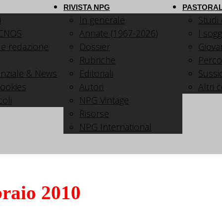
RIVISTA NPG
PASTORAL
i
In generale
Studi
 CNOS
Annate (1967-2026)
I sogg
 e redazione
Dossier
Giovani
Rubriche
Perco
nziale & News
Editoriali
Sussid
cookies
Autori
Altri 
coli
NPG Vintage
Risorse
NPG International
raio 2010