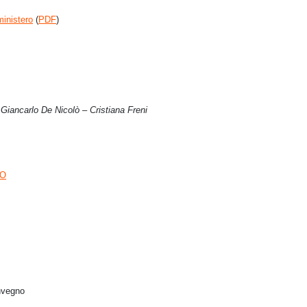
ministero
(
PDF
)
 Giancarlo De Nicolò – Cristiana Freni
DO
nvegno