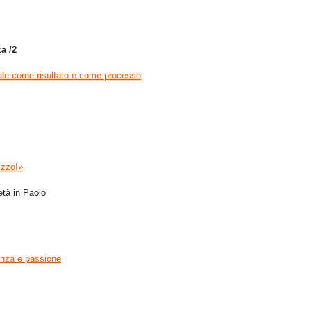
a /2
ale come risultato e come processo
izzo!»
età in Paolo
nza e passione