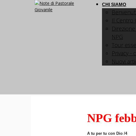
CHI SIAMO
Benvenut
Il Centro
Direzione
NPG
Tour esse
Privacy - 
Nuovi arti
NPG febb
A tu per tu con Dio /4