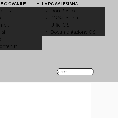
E GIOVANILE
LA PG SALESIANA
 di PG
Don Bosco
etti
PG Salesiana
 e...
Uffici CISI
rsi
Documentazione CISI
i
contenuti