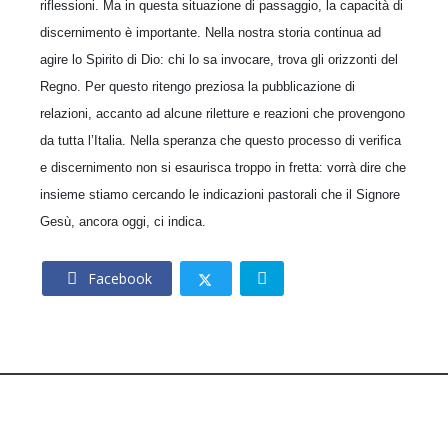
riflessioni. Ma in questa situazione di passaggio, la capacità di
discernimento è importante. Nella nostra storia continua ad
agire lo Spirito di Dio: chi lo sa invocare, trova gli orizzonti del
Regno. Per questo ritengo preziosa la pubblicazione di
relazioni, accanto ad alcune riletture e reazioni che provengono
da tutta l’Italia. Nella speranza che questo processo di verifica
e discernimento non si esaurisca troppo in fretta: vorrà dire che
insieme stiamo cercando le indicazioni pastorali che il Signore
Gesù, ancora oggi, ci indica.
Facebook
© 2026 – CNOS Centro Nazionale Opere Salesiane – Via
Giacomo Costamagna 6 - 00181 Roma – C.F. 80215630585.