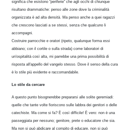
significa che esistono “periferie” che agli occhi di chiunque
risultano drammatiche: penso alle zone dove la criminalità
organizzata è ad alta densità. Ma penso anche a quei ragazzi
che crescono lasciati a se stessi, senza che qualcuno li
accompagni.
Costruire parrocchie e oratori (ripeto, qualunque forma essi
abbiano; con il cortile o sulla strada) come laboratori di
un'ospitalità così alta, mi parrebbe una prima possibilità di
risposta all'appello del vangelo stesso. Dove il senso della cura
è lo stile più evidente e raccomandabile.
Lo stile da cercare
A questo punto bisognerebbe prepararsi alle solite geremiadi:
quelle che tante volte fioriscono sulle labbra dei genitori o delle
catechiste. Ma come si fa? È così difficile! È vero: non è una
passeggiata per nessuno; genitore, prete o educatore che sia.
Ma non si può abdicare al compito di educare, non si può