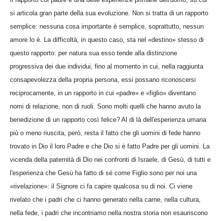
si articola gran parte della sua evoluzione. Non si tratta di un rapporto
semplice: nessuna cosa importante è semplice, soprattutto, nessun
amore lo è. La difficoltà, in questo caso, sta nel «destino» stesso di
questo rapporto: per natura sua esso tende alla distinzione
progressiva dei due individui, fino al momento in cui, nella raggiunta
consapevolezza della propria persona, essi possano riconoscersi
reciprocamente, in un rapporto in cui «padre» e «figlio» diventano
nomi di relazione, non di ruoli. Sono molti quelli che hanno avuto la
benedizione di un rapporto così felice? Al di là dell'esperienza umana
più o meno riuscita, però, resta il fatto che gli uomini di fede hanno
trovato in Dio il loro Padre e che Dio si è fatto Padre per gli uomini. La
vicenda della paternità di Dio nei confronti di Israele, di Gesù, di tutti e
l'esperienza che Gesù ha fatto di sé come Figlio sono per noi una
«rivelazione»: il Signore ci fa capire qualcosa su di noi. Ci viene
rivelato che i padri che ci hanno generato nella carne, nella cultura,
nella fede, i padri che incontriamo nella nostra storia non esauriscono