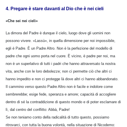
4. Pregare è stare davanti al Dio che è nei cieli
«Che sei nei cieli»
La dimora del Padre è dunque il cielo, luogo dove gli uomini non
possono vivere. «Lassù», in quella dimensione per noi impossibile,
egli è Padre. È un Padre Altro. Non è la perfezione del modello di
padre che ogni uomo porta nel cuore. È vicino, è padre per noi, ma
non è un superlativo di tutti i padri che hanno attraversato la nostra
vita, anche con le loro debolezze; non ci permette ciò che altri ci
hanno impedito e non ci protegge là dove altri ci hanno abbandonato.
Il cammino verso questo Padre Altro non è facile e indolore come
sembrerebbe; esige fede, speranza e amore; capacità di accogliere
dentro di sé la contraddizione di questo mondo e di poter esclamare di
lì, dal centro del conflitto: Abbà, Padre!
Se non teniamo conto della radicalità di tutto questo, possiamo
ritrovarci, con tutta la buona volontà, nella situazione di Nicodemo: