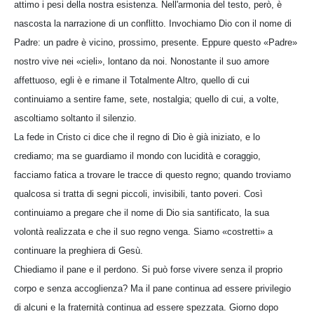
attimo i pesi della nostra esistenza. Nell'armonia del testo, però, è
nascosta la narrazione di un conflitto. Invochiamo Dio con il nome di
Padre: un padre è vicino, prossimo, presente. Eppure questo «Padre»
nostro vive nei «cieli», lontano da noi. Nonostante il suo amore
affettuoso, egli è e rimane il Totalmente Altro, quello di cui
continuiamo a sentire fame, sete, nostalgia; quello di cui, a volte,
ascoltiamo soltanto il silenzio.
La fede in Cristo ci dice che il regno di Dio è già iniziato, e lo
crediamo; ma se guardiamo il mondo con lucidità e coraggio,
facciamo fatica a trovare le tracce di questo regno; quando troviamo
qualcosa si tratta di segni piccoli, invisibili, tanto poveri. Così
continuiamo a pregare che il nome di Dio sia santificato, la sua
volontà realizzata e che il suo regno venga. Siamo «costretti» a
continuare la preghiera di Gesù.
Chiediamo il pane e il perdono. Si può forse vivere senza il proprio
corpo e senza accoglienza? Ma il pane continua ad essere privilegio
di alcuni e la fraternità continua ad essere spezzata. Giorno dopo