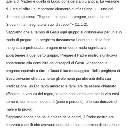
quella di Matteo e quella di Luca, considerata più antica. La versione
di Luca ci offre un importante elemento di riflessione: «... uno dei
discepoli gli disse: "Signore, insegnaci a pregare, come anche
Giovanni ha insegnato ai suoi discepoli"» (11,1-2).
Sappiamo che al tempo di Gesù ogni gruppo si distingueva per un suo
modo di pregare. La preghiera riassumeva i contenuti della fede
insegnata e professata; pregare in un certo modo significava
appartenere a quel certo gruppo. Pregare il Padre nostro significava
appartenere alla comunità dei discepoli di Gesù. «Insegnaci a
pregare» equivale a dire: «Dacci il tuo messaggio». Nella preghiera di
Gesù troviamo effettivamente gli elementi più rilevanti della sua
predicazione: un Dio tanto amoroso e familiare da essere chiamato
«Padre», la venuta del regno, la seria considerazione per la vita così
come è, con le sue necessità (pane e perdono), e le sue durezze (il
male e la prova).
Sappiamo anche che nella chiesa delle origini, il Padre nostro era
riservato a quelli che avevano compiuto il loro cammino di iniziazione