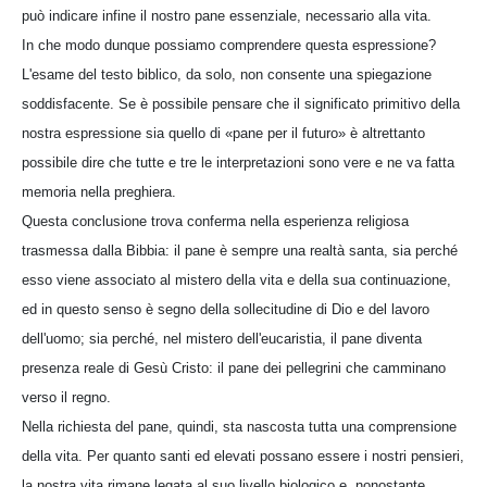
può indicare infine il nostro pane essenziale, necessario alla vita.
In che modo dunque possiamo comprendere questa espressione?
L'esame del testo biblico, da solo, non consente una spiegazione
soddisfacente. Se è possibile pensare che il significato primitivo della
nostra espressione sia quello di «pane per il futuro» è altrettanto
possibile dire che tutte e tre le interpretazioni sono vere e ne va fatta
memoria nella preghiera.
Questa conclusione trova conferma nella esperienza religiosa
trasmessa dalla Bibbia: il pane è sempre una realtà santa, sia perché
esso viene associato al mistero della vita e della sua continuazione,
ed in questo senso è segno della sollecitudine di Dio e del lavoro
dell'uomo; sia perché, nel mistero dell'eucaristia, il pane diventa
presenza reale di Gesù Cristo: il pane dei pellegrini che camminano
verso il regno.
Nella richiesta del pane, quindi, sta nascosta tutta una comprensione
della vita. Per quanto santi ed elevati possano essere i nostri pensieri,
la nostra vita rimane legata al suo livello biologico e, nonostante