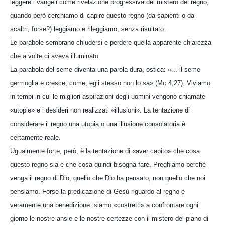
leggere i vangeli come rivelazione progressiva del mistero del regno;
quando però cerchiamo di capire questo regno (da sapienti o da
scaltri, forse?) leggiamo e rileggiamo, senza risultato.
Le parabole sembrano chiudersi e perdere quella apparente chiarezza
che a volte ci aveva illuminato.
La parabola del seme diventa una parola dura, ostica: «... il seme
germoglia e cresce; come, egli stesso non lo sa» (Mc 4,27). Viviamo
in tempi in cui le migliori aspirazioni degli uomini vengono chiamate
«utopie» e i desideri non realizzati «illusioni». La tentazione di
considerare il regno una utopia o una illusione consolatoria è
certamente reale.
Ugualmente forte, però, è la tentazione di «aver capito» che cosa
questo regno sia e che cosa quindi bisogna fare. Preghiamo perché
venga il regno di Dio, quello che Dio ha pensato, non quello che noi
pensiamo. Forse la predicazione di Gesù riguardo al regno è
veramente una benedizione: siamo «costretti» a confrontare ogni
giorno le nostre ansie e le nostre certezze con il mistero del piano di