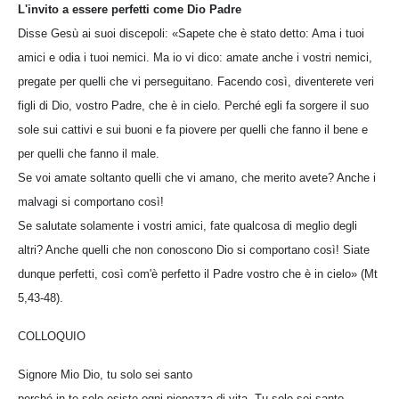
L'invito a essere perfetti come Dio Padre
Disse Gesù ai suoi discepoli: «Sapete che è stato detto: Ama i tuoi
amici e odia i tuoi nemici. Ma io vi dico: amate anche i vostri nemici,
pregate per quelli che vi perseguitano. Facendo così, diventerete veri
figli di Dio, vostro Padre, che è in cielo. Perché egli fa sorgere il suo
sole sui cattivi e sui buoni e fa piovere per quelli che fanno il bene e
per quelli che fanno il male.
Se voi amate soltanto quelli che vi amano, che merito avete? Anche i
malvagi si comportano così!
Se salutate solamente i vostri amici, fate qualcosa di meglio degli
altri? Anche quelli che non conoscono Dio si comportano così! Siate
dunque perfetti, così com'è perfetto il Padre vostro che è in cielo» (Mt
5,43-48).
COLLOQUIO
Signore Mio Dio, tu solo sei santo
perché in te solo esiste ogni pienezza di vita. Tu solo sei santo,