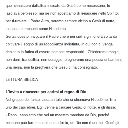
quel «rinascere dall'alto» indicato da Gesù come necessario, lo
lasciava perplesso; ma se non accettiamo di ri-nascere nello Spirito,
per ri-trovare il Padre Altro, saremo sempre vicino a Gesù di notte,
incapaci e impauriti come Nicodemo.
Senza questo, invocare il Padre che è nei cieli significherà soltanto
coltivare il sogno di un'accoglienza indistinta, in cui non ci venga
richiesta la fatica di essere persone responsabili. Chiederemo magie,
non doni; tranquillità, non coraggio; pregheremo una poesia di bambini,
una nenia, non la preghiera che Gesù ci ha consegnato.
LETTURA BIBLICA
L'invito a rinascere per aprirsi al regno di Dio
Nel gruppo dei farisei c'era un tale che si chiamava Nicodèmo. Era
uno dei capi ebrei. Egli venne a cercare Gesù, di notte, e gli disse:
- Rabbi, sappiamo che sei un maestro mandato da Dio, perché
nessuno può fare miracoli come fai tu, se Dio non è con lui. Gesù gli