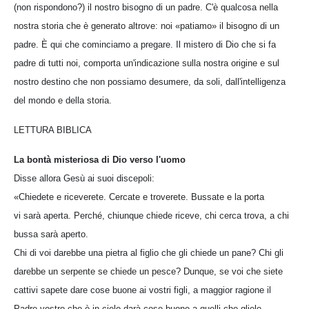
(non rispondono?) il nostro bisogno di un padre. C'è qualcosa nella
nostra storia che è generato altrove: noi «patiamo» il bisogno di un
padre. È qui che cominciamo a pregare. Il mistero di Dio che si fa
padre di tutti noi, comporta un'indicazione sulla nostra origine e sul
nostro destino che non possiamo desumere, da soli, dall'intelligenza
del mondo e della storia.
LETTURA BIBLICA
La bontà misteriosa di Dio verso l'uomo
Disse allora Gesù ai suoi discepoli:
«Chiedete e riceverete. Cercate e troverete. Bussate e la porta
vi sarà aperta. Perché, chiunque chiede riceve, chi cerca trova, a chi
bussa sarà aperto.
Chi di voi darebbe una pietra al figlio che gli chiede un pane? Chi gli
darebbe un serpente se chiede un pesce? Dunque, se voi che siete
cattivi sapete dare cose buone ai vostri figli, a maggior ragione il
Padre vostro che è in cielo darà cose buone a quelli che gliele