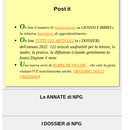
Post
it
O
n line il numero di
luglio-agosto
su GIOVANI E BIBBIA e
la relativa
Newsletter
di approfondimento
.
O
n line
TUTTI GLI ARTICOLI
(e i DOSSIER)
dell'annata 2022:
122 articoli usufruibili per la lettura, lo
studio, la pratica, la diffusione (citando gentilmente la
fonte).
Digitare il mese.
U
na nuova serie di
RUBRICHE ON LINE
... che vale la pena
visitare!!! E sottolineiamo anche:
ORATORIO, NOI CI
CREDIAMO
!
Le ANNATE di NPG
I DOSSIER di NPG