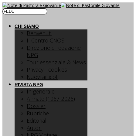
CHI SIAMO
Benvenuti
Il Centro CNOS
Direzione e redazione
NPG
Tour essenziale & News
Privacy - cookies
Nuovi articoli
RIVISTA NPG
In generale
Annate (1967-2026)
Dossier
Rubriche
Editoriali
Autori
NPG Vintage