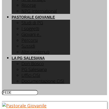
Risorse
NPG International
PASTORALE GIOVANILE
Studi di PG
I soggetti
Giovani e...
Percorsi
Sussidi
Altri contenuti
LA PG SALESIANA
Don Bosco
PG Salesiana
Uffici CISI
Documentazione CISI