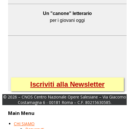
Un "canone" letterario
per i giovani oggi
Iscriviti alla Newsletter
© 2026 – CNOS Centro Nazionale Opere Salesiane – Via Giacomo
Costamagna 6 - 00181 Roma – C.F. 80215630585.
Main Menu
CHI SIAMO