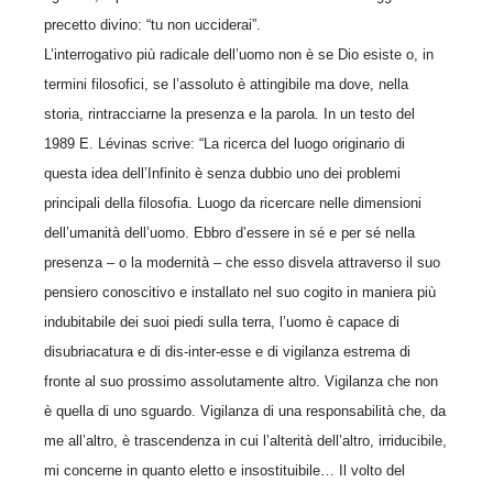
precetto divino: “tu non ucciderai”.
L’interrogativo più radicale dell’uomo non è se Dio esiste o, in
termini filosofici, se l’assoluto è attingibile ma dove, nella
storia, rintracciarne la presenza e la parola. In un testo del
1989 E. Lévinas scrive: “La ricerca del luogo originario di
questa idea dell’Infinito è senza dubbio uno dei problemi
principali della filosofia. Luogo da ricercare nelle dimensioni
dell’umanità dell’uomo. Ebbro d’essere in sé e per sé nella
presenza – o la modernità – che esso disvela attraverso il suo
pensiero conoscitivo e installato nel suo cogito in maniera più
indubitabile dei suoi piedi sulla terra, l’uomo è capace di
disubriacatura e di dis-inter-esse e di vigilanza estrema di
fronte al suo prossimo assolutamente altro. Vigilanza che non
è quella di uno sguardo. Vigilanza di una responsabilità che, da
me all’altro, è trascendenza in cui l’alterità dell’altro, irriducibile,
mi concerne in quanto eletto e insostituibile… Il volto del