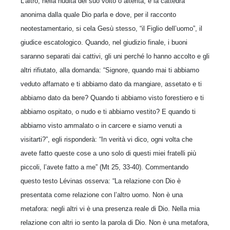
L’altro, nella nudità del suo volto o alterità, è la cattedra
anonima dalla quale Dio parla e dove, per il racconto
neotestamentario, si cela Gesù stesso, “il Figlio dell’uomo”, il
giudice escatologico. Quando, nel giudizio finale, i buoni
saranno separati dai cattivi, gli uni perché lo hanno accolto e gli
altri rifiutato, alla domanda: “Signore, quando mai ti abbiamo
veduto affamato e ti abbiamo dato da mangiare, assetato e ti
abbiamo dato da bere? Quando ti abbiamo visto forestiero e ti
abbiamo ospitato, o nudo e ti abbiamo vestito? E quando ti
abbiamo visto ammalato o in carcere e siamo venuti a
visitarti?”, egli risponderà: “In verità vi dico, ogni volta che
avete fatto queste cose a uno solo di questi miei fratelli più
piccoli, l’avete fatto a me” (Mt 25, 33-40). Commentando
questo testo Lévinas osserva: “La relazione con Dio è
presentata come relazione con l’altro uomo. Non è una
metafora: negli altri vi è una presenza reale di Dio. Nella mia
relazione con altri io sento la parola di Dio. Non è una metafora,