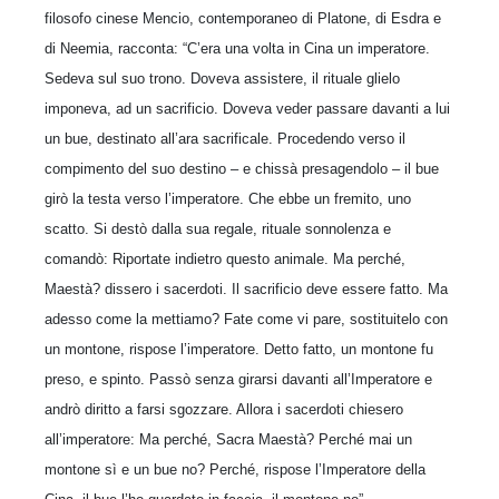
filosofo cinese Mencio, contemporaneo di Platone, di Esdra e
di Neemia, racconta: “C’era una volta in Cina un imperatore.
Sedeva sul suo trono. Doveva assistere, il rituale glielo
imponeva, ad un sacrificio. Doveva veder passare davanti a lui
un bue, destinato all’ara sacrificale. Procedendo verso il
compimento del suo destino – e chissà presagendolo – il bue
girò la testa verso l’imperatore. Che ebbe un fremito, uno
scatto. Si destò dalla sua regale, rituale sonnolenza e
comandò: Riportate indietro questo animale. Ma perché,
Maestà? dissero i sacerdoti. Il sacrificio deve essere fatto. Ma
adesso come la mettiamo? Fate come vi pare, sostituitelo con
un montone, rispose l’imperatore. Detto fatto, un montone fu
preso, e spinto. Passò senza girarsi davanti all’Imperatore e
andrò diritto a farsi sgozzare. Allora i sacerdoti chiesero
all’imperatore: Ma perché, Sacra Maestà? Perché mai un
montone sì e un bue no? Perché, rispose l’Imperatore della