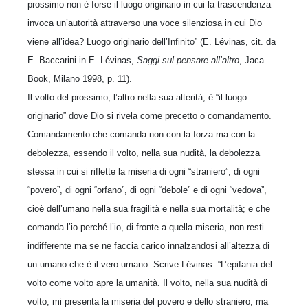
prossimo non è forse il luogo originario in cui la trascendenza
invoca un’autorità attraverso una voce silenziosa in cui Dio
viene all’idea? Luogo originario dell’Infinito” (E. Lévinas, cit. da
E. Baccarini in E. Lévinas,
Saggi sul pensare all’altro
, Jaca
Book, Milano 1998, p. 11).
Il volto del prossimo, l’altro nella sua alterità, è “il luogo
originario” dove Dio si rivela come precetto o comandamento.
Comandamento che comanda non con la forza ma con la
debolezza, essendo il volto, nella sua nudità, la debolezza
stessa in cui si riflette la miseria di ogni “straniero”, di ogni
“povero”, di ogni “orfano”, di ogni “debole” e di ogni “vedova”,
cioè dell’umano nella sua fragilità e nella sua mortalità; e che
comanda l’io perché l’io, di fronte a quella miseria, non resti
indifferente ma se ne faccia carico innalzandosi all’altezza di
un umano che è il vero umano. Scrive Lévinas: “L’epifania del
volto come volto apre la umanità. Il volto, nella sua nudità di
volto, mi presenta la miseria del povero e dello straniero; ma