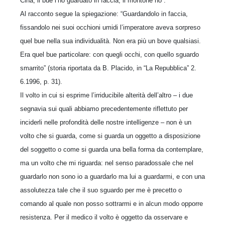
Cina, il bue l’ho guardato in faccia, il montone no”.
Al racconto segue la spiegazione: “Guardandolo in faccia,
fissandolo nei suoi occhioni umidi l’imperatore aveva sorpreso
quel bue nella sua individualità. Non era più un bove qualsiasi.
Era quel bue particolare: con quegli occhi, con quello sguardo
smarrito” (storia riportata da B. Placido, in “La Repubblica” 2.
6.1996, p. 31).
Il volto in cui si esprime l’irriducibile alterità dell’altro – i due
segnavia sui quali abbiamo precedentemente riflettuto per
inciderli nelle profondità delle nostre intelligenze – non è un
volto che si guarda, come si guarda un oggetto a disposizione
del soggetto o come si guarda una bella forma da contemplare,
ma un volto che mi riguarda: nel senso paradossale che nel
guardarlo non sono io a guardarlo ma lui a guardarmi, e con una
assolutezza tale che il suo sguardo per me è precetto o
comando al quale non posso sottrarmi e in alcun modo opporre
resistenza. Per il medico il volto è oggetto da osservare e