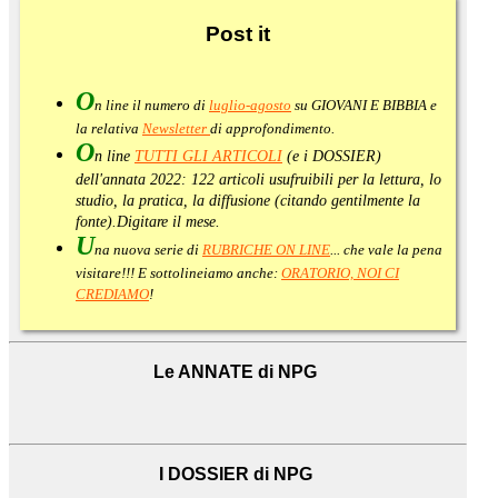
Post
it
O
n line il numero di
luglio-agosto
su GIOVANI E BIBBIA e
la relativa
Newsletter
di approfondimento
.
O
n line
TUTTI GLI ARTICOLI
(e i DOSSIER)
dell'annata 2022:
122 articoli usufruibili per la lettura, lo
studio, la pratica, la diffusione (citando gentilmente la
fonte).
Digitare il mese.
U
na nuova serie di
RUBRICHE ON LINE
... che vale la pena
visitare!!! E sottolineiamo anche:
ORATORIO, NOI CI
CREDIAMO
!
Le ANNATE di NPG
I DOSSIER di NPG