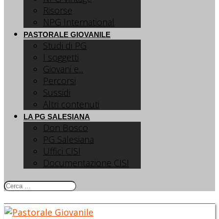
Risorse
NPG International
PASTORALE GIOVANILE
Studi di PG
I soggetti
Giovani e...
Percorsi
Sussidi
Altri contenuti
LA PG SALESIANA
Don Bosco
PG Salesiana
Uffici CISI
Documentazione CISI