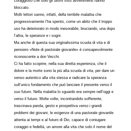
coraggioso che solo gli ultimi tristi avvenimenti hanno
bloccato.
Molti lettori sanno, infatti, della terribile malattia che
progressivamente l’ha spento, come un abito che il troppo
uso ha deteriorato in modo inesorabile, bruciando, una dopo
l’altra, le speranze e i sogni.
Ma anche di questa sua originalissima scuola di vita e di
pensiero «Note di pastorale giovanile» è consapevolmente
riconoscente a don Vecchi.
Ci ha fatto scoprire, nella sua diretta esperienza, che il
dolore e la morte sono la più alta scuola di vita, per dare un
senso autentico alla vita stessa e radicare la speranza
sull’unico fondamento che può lanciare il presente verso il
suo futuro. Nella malattia lo sguardo era sempre nell’oggi e
verso il futuro. Molte volte, incontrandolo sofferente,
trascinava parola, gesto e prospettiva verso i grandi
problemi dei giovani, le esigenze di una pastorale giovanile
attenta ai tempi e al futuro di Dio, capace di coniugare
coraggio e fedeltà, un amore alla vita che solo il nome del