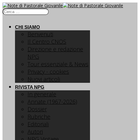
CHI SIAMO
Benvenuti
Il Centro CNOS
Direzione e redazione
NPG
Tour essenziale & News
Privacy - cookies
Nuovi articoli
RIVISTA NPG
In generale
Annate (1967-2026)
Dossier
Rubriche
Editoriali
Autori
NPG Vintage