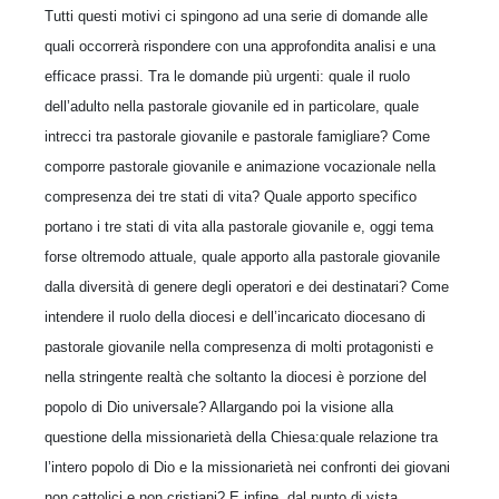
Tutti questi motivi ci spingono ad una serie di domande alle
quali occorrerà rispondere con una approfondita analisi e una
efficace prassi. Tra le domande più urgenti: quale il ruolo
dell’adulto nella pastorale giovanile ed in particolare, quale
intrecci tra pastorale giovanile e pastorale famigliare? Come
comporre pastorale giovanile e animazione vocazionale nella
compresenza dei tre stati di vita? Quale apporto specifico
portano i tre stati di vita alla pastorale giovanile e, oggi tema
forse oltremodo attuale, quale apporto alla pastorale giovanile
dalla diversità di genere degli operatori e dei destinatari? Come
intendere il ruolo della diocesi e dell’incaricato diocesano di
pastorale giovanile nella compresenza di molti protagonisti e
nella stringente realtà che soltanto la diocesi è porzione del
popolo di Dio universale? Allargando poi la visione alla
questione della missionarietà della Chiesa:quale relazione tra
l’intero popolo di Dio e la missionarietà nei confronti dei giovani
non cattolici e non cristiani? E infine, dal punto di vista