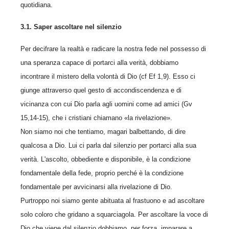
quotidiana.
3.1. Saper ascoltare nel silenzio
Per decifrare la realtà e radicare la nostra fede nel possesso di
una speranza capace di portarci alla verità, dobbiamo
incontrare il mistero della volontà di Dio (cf Ef 1,9). Esso ci
giunge attraverso quel gesto di accondiscendenza e di
vicinanza con cui Dio parla agli uomini come ad amici (Gv
15,14-15), che i cristiani chiamano «la rivelazione».
Non siamo noi che tentiamo, magari balbettando, di dire
qualcosa a Dio. Lui ci parla dal silenzio per portarci alla sua
verità. L'ascolto, obbediente e disponibile, è la condizione
fondamentale della fede, proprio perché è la condizione
fondamentale per avvicinarsi alla rivelazione di Dio.
Purtroppo noi siamo gente abituata al frastuono e ad ascoltare
solo coloro che gridano a squarciagola. Per ascoltare la voce di
Dio che viene dal silenzio dobbiamo, per forza, imparare a