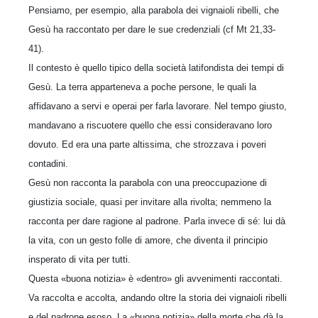
Pensiamo, per esempio, alla parabola dei vignaioli ribelli, che
Gesù ha raccontato per dare le sue credenziali (cf Mt 21,33-
41).
Il contesto è quello tipico della società latifondista dei tempi di
Gesù. La terra apparteneva a poche persone, le quali la
affidavano a servi e operai per farla lavorare. Nel tempo giusto,
mandavano a riscuotere quello che essi consideravano loro
dovuto. Ed era una parte altissima, che strozzava i poveri
contadini.
Gesù non racconta la parabola con una preoccupazione di
giustizia sociale, quasi per invitare alla rivolta; nemmeno la
racconta per dare ragione al padrone. Parla invece di sé: lui dà
la vita, con un gesto folle di amore, che diventa il principio
insperato di vita per tutti.
Questa «buona notizia» è «dentro» gli avvenimenti raccontati.
Va raccolta e accolta, andando oltre la storia dei vignaioli ribelli
e del padrone esoso. La «buona notizia» della morte che dà la