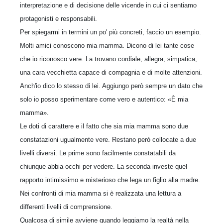
interpretazione e di decisione delle vicende in cui ci sentiamo
protagonisti e responsabili.
Per spiegarmi in termini un po' più concreti, faccio un esempio.
Molti amici conoscono mia mamma. Dicono di lei tante cose
che io riconosco vere. La trovano cordiale, allegra, simpatica,
una cara vecchietta capace di compagnia e di molte attenzioni.
Anch'io dico lo stesso di lei. Aggiungo però sempre un dato che
solo io posso sperimentare come vero e autentico: «È mia
mamma».
Le doti di carattere e il fatto che sia mia mamma sono due
constatazioni ugualmente vere. Restano però collocate a due
livelli diversi. Le prime sono facilmente constatabili da
chiunque abbia occhi per vedere. La seconda investe quel
rapporto intimissimo e misterioso che lega un figlio alla madre.
Nei confronti di mia mamma si è realizzata una lettura a
differenti livelli di comprensione.
Qualcosa di simile avviene quando leggiamo la realtà nella