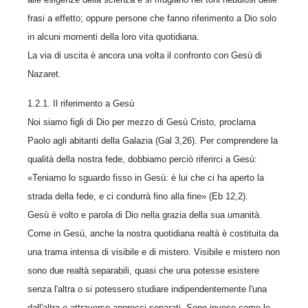
frasi a effetto; oppure persone che fanno riferimento a Dio solo
in alcuni momenti della loro vita quotidiana.
La via di uscita è ancora una volta il confronto con Gesù di
Nazaret.
1.2.1. Il riferimento a Gesù
Noi siamo figli di Dio per mezzo di Gesù Cristo, proclama
Paolo agli abitanti della Galazia (Gal 3,26). Per comprendere la
qualità della nostra fede, dobbiamo perciò riferirci a Gesù:
«Teniamo lo sguardo fisso in Gesù: è lui che ci ha aperto la
strada della fede, e ci condurrà fino alla fine» (Eb 12,2).
Gesù è volto e parola di Dio nella grazia della sua umanità.
Come in Gesù, anche la nostra quotidiana realtà è costituita da
una trama intensa di visibile e di mistero. Visibile e mistero non
sono due realtà separabili, quasi che una potesse esistere
senza l'altra o si potessero studiare indipendentemente l'una
dall'altra e attraverso approcci separati. Sono invece come le