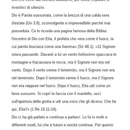
rivestirci di silenzio.
Dio è Parola sussurrata, come la brezza di una calda sera
d'estate (Gn 3,8), sconvolgente e imprevedibile perché mai
posseduta. Ce lo ricorda una pagina famosa della Bibbia:
l'incontro di Dio con Elia, il profeta che «era come il fuoco, la
cui parola bruciava come una fiamma» (Sir 48,1). «11 Signore
stava passando. Davanti a lui un vento fortissimo spaccava le
montagne e fracassava le rocce, ma il Signore non era nel
vento. Dopo il vento venne il terremoto, ma il Signore non era
nel terremoto. Dopo il terremoto venne il fuoco, ma il Signore
non era neppure nel fuoco. Dopo il fuoco, Elia udì come un
lieve sussurro. Si coprì la faccia con il mantello, uscì
sull'apertura della grotta e udì una voce che gli diceva: Che fai
qui, Elia?» (1 Re 19,11-14).
Dio ci ha già parlato e continua a parlarci. Lo fa in molti e
differenti modi, lui che è futuro e novità continua. Per questo