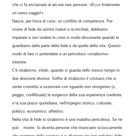
che ci fa esclamare di alcune rare persone: «Ecco finalmente
un uomo saggio!».
Nasce, per forza di cose, un conflitto di competenze. Per
vivere di fede da uomini maturi e riconciliati, dobbiamo
imparare a non vedere le cose in modo dissonante quando le
guardiamo dalla parte della fede e da quella della vita. Questo
modo di fare ci porterebbe a un pericoloso «strabismo»
interiore.
C'è strabismo, infatti, quando si guarda nello stesso tempo in
due direzione diverse. Soffre di strabismo il cristiano che si
sente costretto a osservare con sguardo non omogeneo (o,
peggio, conflittuale) le esigenze della sua esperienza credente
e la sua prassi quotidiana, nell'impegno storico, culturale,
politico, economico, affettivo.
Nella vita di fede lo strabismo è una malattia pericolosa. Se ne
può... morire. Si diventa persone che rinunciano scioccamente
alle esigenze della scienza e si rifugiano nei toni nebulosi delle