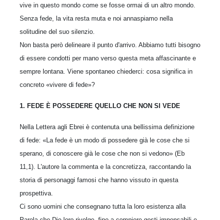
vive in questo mondo come se fosse ormai di un altro mondo.
Senza fede, la vita resta muta e noi annaspiamo nella
solitudine del suo silenzio.
Non basta però delineare il punto d'arrivo. Abbiamo tutti bisogno
di essere condotti per mano verso questa meta affascinante e
sempre lontana. Viene spontaneo chiederci: cosa significa in
concreto «vivere di fede»?
1. FEDE È POSSEDERE QUELLO CHE NON SI VEDE
Nella Lettera agli Ebrei è contenuta una bellissima definizione
di fede: «La fede è un modo di possedere già le cose che si
sperano, di conoscere già le cose che non si vedono» (Eb
11,1). L'autore la commenta e la concretizza, raccontando la
storia di personaggi famosi che hanno vissuto in questa
prospettiva.
Ci sono uomini che consegnano tutta la loro esistenza alla
Parola che Dio loro rivolge, fino a compiere gesti impensabili e