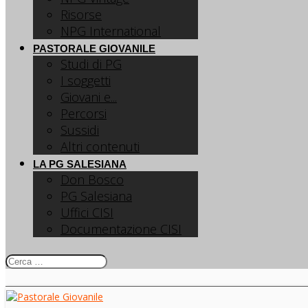
Risorse
NPG International
PASTORALE GIOVANILE
Studi di PG
I soggetti
Giovani e...
Percorsi
Sussidi
Altri contenuti
LA PG SALESIANA
Don Bosco
PG Salesiana
Uffici CISI
Documentazione CISI