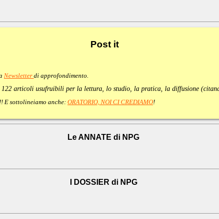
Post
it
va
Newsletter
di approfondimento
.
:
122 articoli usufruibili per la lettura, lo studio, la pratica, la diffusione (cita
e!!! E sottolineiamo anche:
ORATORIO, NOI CI CREDIAMO
!
Le ANNATE di NPG
I DOSSIER di NPG