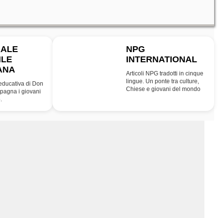
RALE
NPG
ILE
INTERNATIONAL
INT
ANA
Articoli NPG tradotti in cinque
lingue. Un ponte tra culture,
educativa di Don
Chiese e giovani del mondo
agna i giovani
.