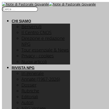
CHI SIAMO
Benvenuti
Il Centro CNOS
Direzione e redazione
NPG
Tour essenziale & News
Privacy - cookies
Nuovi articoli
RIVISTA NPG
In generale
Annate (1967-2026)
Dossier
Rubriche
Editoriali
Autori
NPG Vintage