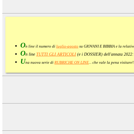
O
n line il numero di
luglio-agosto
su GIOVANI E BIBBIA e la relati
O
n line
TUTTI GLI ARTICOLI
(e i DOSSIER) dell'annata 2022
U
na nuova serie di
RUBRICHE ON LINE
... che vale la pena visitar