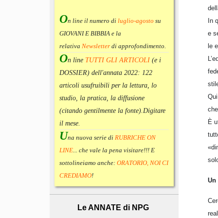
del
O
In 
n line il numero di
luglio-agosto
su
e s
GIOVANI E BIBBIA e la
le 
relativa
Newsletter
di approfondimento
.
O
L’e
n line
TUTTI GLI ARTICOLI
(e i
fed
DOSSIER) dell'annata 2022:
122
sti
articoli usufruibili per la lettura, lo
Qui
studio, la pratica, la diffusione
che
(citando gentilmente la fonte).
Digitare
È u
il mese.
U
tut
na nuova serie di
RUBRICHE ON
«di
LINE
... che vale la pena visitare!!! E
sol
sottolineiamo anche:
ORATORIO, NOI CI
CREDIAMO
!
Un 
Cer
Le ANNATE di NPG
rea