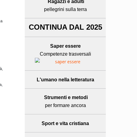
Ragazzi e adulti
pellegrini sulla terra
 a
CONTINUA DAL 2025
Saper essere
Competenze trasversali
à,
L'umano
nella letteratura
a,
Strumenti e metodi
per formare ancora
Sport e
vita cristiana