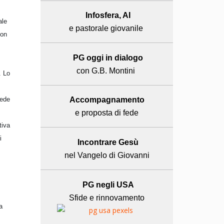
Infosfera, AI
ale
e pastorale giovanile
con
PG oggi in dialogo
con G.B. Montini
. Lo
fede
Accompagnamento
e proposta di fede
tiva
i
Incontrare Gesù
nel Vangelo di Giovanni
PG negli USA
Sfide e rinnovamento
a