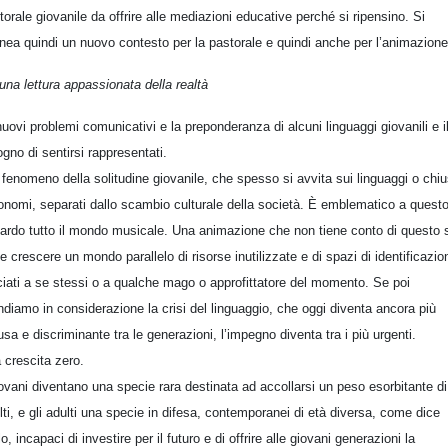
torale giovanile da offrire alle mediazioni educative perché si ripensino. Si
inea quindi un nuovo contesto per la pastorale e quindi anche per l’animazione
una lettura appassionata della realtà
 nuovi problemi comunicativi e la preponderanza di alcuni linguaggi giovanili e i
ogno di sentirsi rappresentati.
l fenomeno della solitudine giovanile, che spesso si avvita sui linguaggi o chiu
onomi, separati dallo scambio culturale della società. È emblematico a quest
uardo tutto il mondo musicale. Una animazione che non tiene conto di questo 
e crescere un mondo parallelo di risorse inutilizzate e di spazi di identificazio
ciati a se stessi o a qualche mago o approfittatore del momento. Se poi
ndiamo in considerazione la crisi del linguaggio, che oggi diventa ancora più
fusa e discriminante tra le generazioni, l’impegno diventa tra i più urgenti.
a crescita zero.
iovani diventano una specie rara destinata ad accollarsi un peso esorbitante di
lti, e gli adulti una specie in difesa, contemporanei di età diversa, come dice
lo, incapaci di investire per il futuro e di offrire alle giovani generazioni la