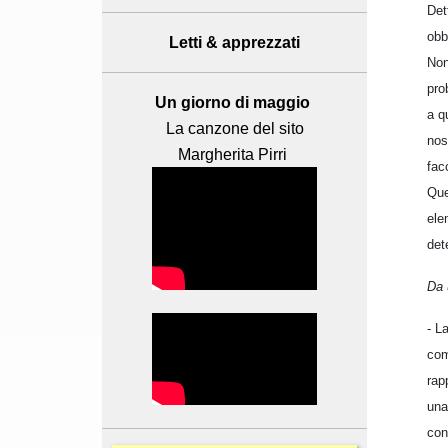
Det
obb
Letti & apprezzati
Non
pro
Un giorno di maggio
a q
La canzone del sito
nos
Margherita Pirri
facc
Que
ele
det
Da 
- L
com
rap
una
con