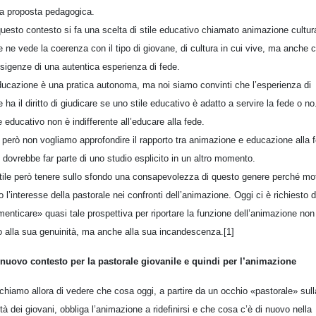
la proposta pedagogica.
questo contesto si fa una scelta di stile educativo chiamato animazione cultur
e ne vede la coerenza con il tipo di giovane, di cultura in cui vive, ma anche 
esigenze di una autentica esperienza di fede.
ducazione è una pratica autonoma, ma noi siamo convinti che l’esperienza di
e ha il diritto di giudicare se uno stile educativo è adatto a servire la fede o no
le educativo non è indifferente all’educare alla fede.
 però non vogliamo approfondire il rapporto tra animazione e educazione alla 
 dovrebbe far parte di uno studio esplicito in un altro momento.
tile però tenere sullo sfondo una consapevolezza di questo genere perché mo
to l’interesse della pastorale nei confronti dell’animazione. Oggi ci è richiesto d
menticare» quasi tale prospettiva per riportare la funzione dell’animazione non
o alla sua genuinità, ma anche alla sua incandescenza.[1]
nuovo contesto per la pastorale giovanile e quindi per l’animazione
chiamo allora di vedere che cosa oggi, a partire da un occhio «pastorale» sull
ltà dei giovani, obbliga l’animazione a ridefinirsi e che cosa c’è di nuovo nella