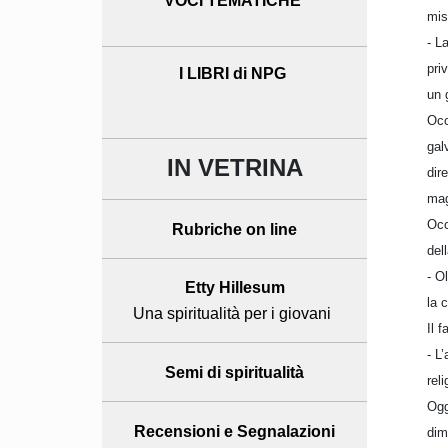
VOCI TEMATICHE
mis
- L
pri
I LIBRI di NPG
un 
Occ
gal
IN VETRINA
dir
mag
Occ
Rubriche on line
del
- O
Etty Hillesum
la 
Una spiritualità per i giovani
Il 
- L
Semi di spiritualità
rel
Ogg
Recensioni
e Segnalazioni
dim