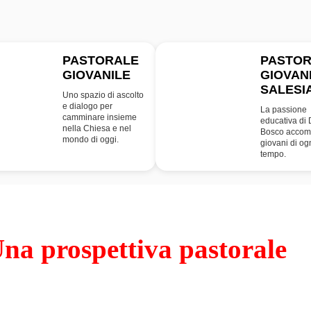
PASTORALE
PASTO
GIOVANILE
GIOVAN
PG
SDB
SALESI
Uno spazio di ascolto
e dialogo per
La passione
camminare insieme
educativa di
nella Chiesa e nel
Bosco accom
mondo di oggi.
giovani di og
tempo.
na prospettiva pastorale