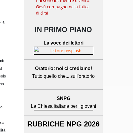
Chi sono io, mentre divento.
Gesù compagno nella fatica
di dirsi
lla
IN PRIMO PIANO
La voce dei lettori
ento
Oratorio: noi ci crediamo!
el
Tutto quello che... sull'oratorio
solo
ina
SNPG
La Chiesa italiana per i giovani
po
o
RUBRICHE NPG 2026
nza
lità