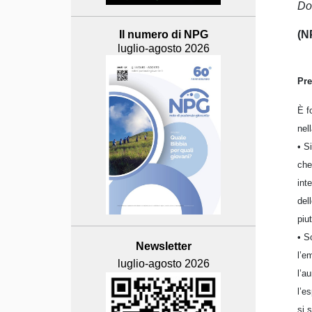
Do
(N
Il numero di NPG
luglio-agosto 2026
Pr
È f
nel
• S
che
int
del
piu
• S
Newsletter
l’e
luglio-agosto 2026
l’a
l’e
si 