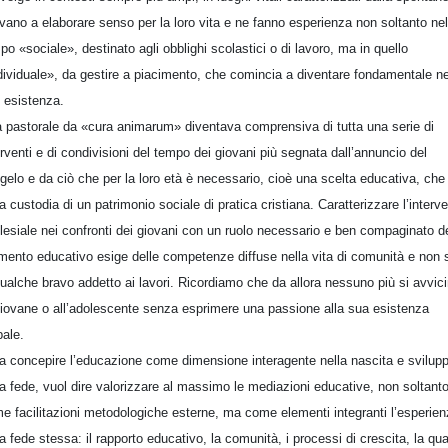
vano a elaborare senso per la loro vita e ne fanno esperienza non soltanto nel
po «sociale», destinato agli obblighi scolastici o di lavoro, ma in quello
dividuale», da gestire a piacimento, che comincia a diventare fondamentale ne
o esistenza.
a pastorale da «cura animarum» diventava comprensiva di tutta una serie di
erventi e di condivisioni del tempo dei giovani più segnata dall’annuncio del
gelo e da ciò che per la loro età è necessario, cioè una scelta educativa, che
la custodia di un patrimonio sociale di pratica cristiana. Caratterizzare l’interv
lesiale nei confronti dei giovani con un ruolo necessario e ben compaginato d
ento educativo esige delle competenze diffuse nella vita di comunità e non 
qualche bravo addetto ai lavori. Ricordiamo che da allora nessuno più si avvic
giovane o all’adolescente senza esprimere una passione alla sua esistenza
bale.
a concepire l’educazione come dimensione interagente nella nascita e svilup
la fede, vuol dire valorizzare al massimo le mediazioni educative, non soltant
e facilitazioni metodologiche esterne, ma come elementi integranti l’esperie
la fede stessa: il rapporto educativo, la comunità, i processi di crescita, la qua