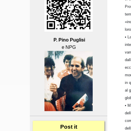
Pro
tem
«in
lor
• L
P. Pino Puglisi
int
e NPG
van
dal
ecc
mom
in 
al 
glo
• M
del
com
Post
it
del