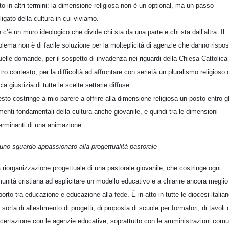
to in altri termini: la dimensione religiosa non è un optional, ma un passo
ligato della cultura in cui viviamo.
 c’è un muro ideologico che divide chi sta da una parte e chi sta dall’altra. Il
blema non è di facile soluzione per la molteplicità di agenzie che danno rispos
uelle domande, per il sospetto di invadenza nei riguardi della Chiesa Cattolica
tro contesto, per la difficoltà ad affrontare con serietà un pluralismo religioso
ia giustizia di tutte le scelte settarie diffuse.
sto costringe a mio parere a offrire alla dimensione religiosa un posto entro gl
menti fondamentali della cultura anche giovanile, e quindi tra le dimensioni
erminanti di una animazione.
uno sguardo appassionato alla progettualità pastorale
a riorganizzazione progettuale di una pastorale giovanile, che costringe ogni
unità cristiana ad esplicitare un modello educativo e a chiarire ancora meglio 
porto tra educazione e educazione alla fede. È in atto in tutte le diocesi italia
 sorta di allestimento di progetti, di proposta di scuole per formatori, di tavoli 
certazione con le agenzie educative, soprattutto con le amministrazioni comu