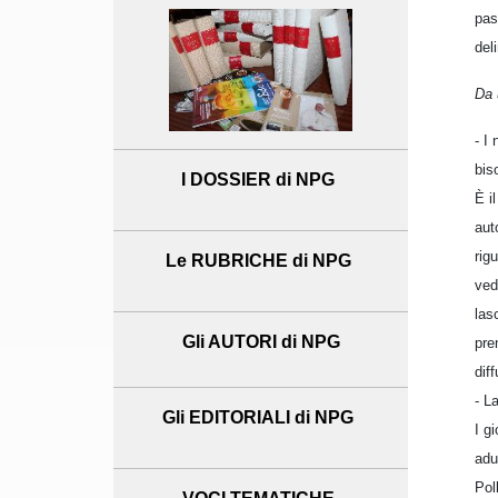
pas
del
Da 
- I
bis
I DOSSIER di NPG
È i
aut
rig
Le RUBRICHE di NPG
ved
las
Gli AUTORI di NPG
pre
dif
- L
Gli EDITORIALI di NPG
I g
adu
Pol