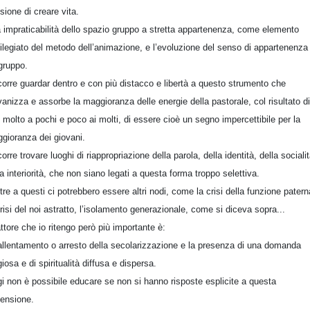
sione di creare vita.
a impraticabilità dello spazio gruppo a stretta appartenenza, come elemento
vilegiato del metodo dell’animazione, e l’evoluzione del senso di appartenenza
gruppo.
orre guardar dentro e con più distacco e libertà a questo strumento che
vanizza e assorbe la maggioranza delle energie della pastorale, col risultato di
e molto a pochi e poco ai molti, di essere cioè un segno impercettibile per la
gioranza dei giovani.
orre trovare luoghi di riappropriazione della parola, della identità, della socialit
la interiorità, che non siano legati a questa forma troppo selettiva.
ltre a questi ci potrebbero essere altri nodi, come la crisi della funzione patern
crisi del noi astratto, l’isolamento generazionale, come si diceva sopra...
fattore che io ritengo però più importante è:
’allentamento o arresto della secolarizzazione e la presenza di una domanda
igiosa e di spiritualità diffusa e dispersa.
i non è possibile educare se non si hanno risposte esplicite a questa
ensione.