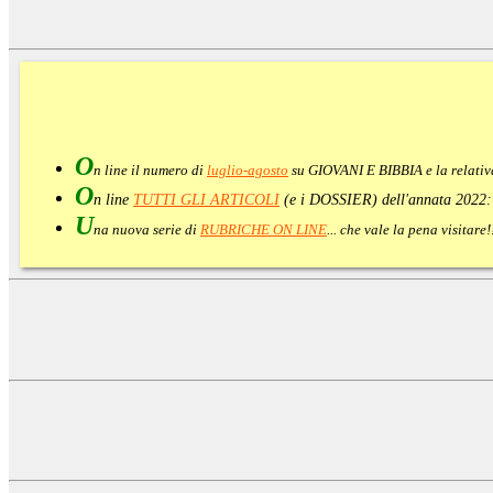
O
n line il numero di
luglio-agosto
su GIOVANI E BIBBIA e la relati
O
n line
TUTTI GLI ARTICOLI
(e i DOSSIER) dell'annata 2022
U
na nuova serie di
RUBRICHE ON LINE
... che vale la pena visitar