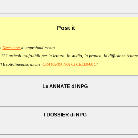
Post
it
va
Newsletter
di approfondimento
.
:
122 articoli usufruibili per la lettura, lo studio, la pratica, la diffusione (cita
e!!! E sottolineiamo anche:
ORATORIO, NOI CI CREDIAMO
!
Le ANNATE di NPG
I DOSSIER di NPG