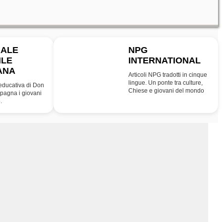
RALE
NPG
ILE
INTERNATIONAL
INT
ANA
Articoli NPG tradotti in cinque
lingue. Un ponte tra culture,
educativa di Don
Chiese e giovani del mondo
agna i giovani
.