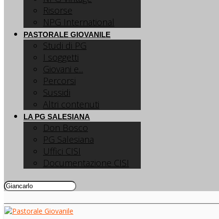
Risorse
NPG International
PASTORALE GIOVANILE
Studi di PG
I soggetti
Giovani e...
Percorsi
Sussidi
Altri contenuti
LA PG SALESIANA
Don Bosco
PG Salesiana
Uffici CISI
Documentazione CISI