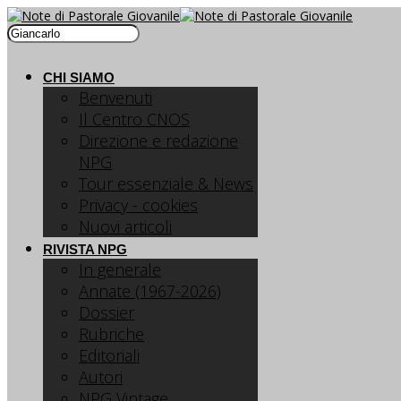
CHI SIAMO
Benvenuti
Il Centro CNOS
Direzione e redazione
NPG
Tour essenziale & News
Privacy - cookies
Nuovi articoli
RIVISTA NPG
In generale
Annate (1967-2026)
Dossier
Rubriche
Editoriali
Autori
NPG Vintage