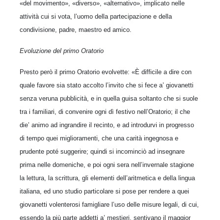
«del movimento», «diverso», «alternativo», implicato nelle
attività cui si vota, l’uomo della partecipazione e della
condivisione, padre, maestro ed amico.
Evoluzione del primo Oratorio
Presto però il primo Oratorio evolvette: «È difficile a dire con
quale favore sia stato accolto l’invito che si fece a’ giovanetti
senza veruna pubblicità, e in quella guisa soltanto che si suole
tra i familiari, di convenire ogni dì festivo nell’Oratorio; il che
die’ animo ad ingrandire il recinto, e ad introdurvi in progresso
di tempo quei miglioramenti, che una carità ingegnosa e
prudente poté suggerire; quindi si incominciò ad insegnare
prima nelle domeniche, e poi ogni sera nell’invernale stagione
la lettura, la scrittura, gli elementi dell’aritmetica e della lingua
italiana, ed uno studio particolare si pose per rendere a quei
giovanetti volenterosi famigliare l’uso delle misure legali, di cui,
essendo la più parte addetti a’ mestieri, sentivano il maggior