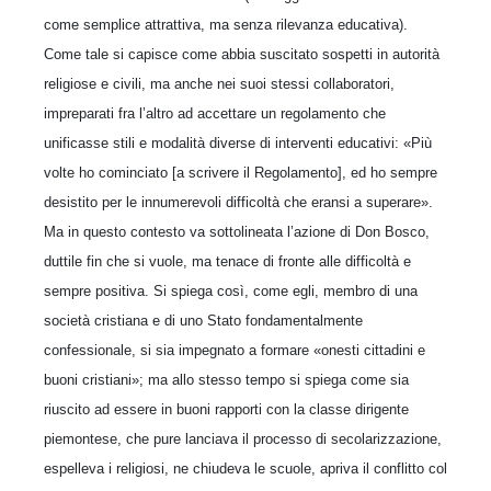
come semplice attrattiva, ma senza rilevanza educativa).
Come tale si capisce come abbia suscitato sospetti in autorità
religiose e civili, ma anche nei suoi stessi collaboratori,
impreparati fra l’altro ad accettare un regolamento che
unificasse stili e modalità diverse di interventi educativi: «Più
volte ho cominciato [a scrivere il Regolamento], ed ho sempre
desistito per le innumerevoli difficoltà che eransi a superare».
Ma in questo contesto va sottolineata l’azione di Don Bosco,
duttile fin che si vuole, ma tenace di fronte alle difficoltà e
sempre positiva. Si spiega così, come egli, membro di una
società cristiana e di uno Stato fondamentalmente
confessionale, si sia impegnato a formare «onesti cittadini e
buoni cristiani»; ma allo stesso tempo si spiega come sia
riuscito ad essere in buoni rapporti con la classe dirigente
piemontese, che pure lanciava il processo di secolarizzazione,
espelleva i religiosi, ne chiudeva le scuole, apriva il conflitto col