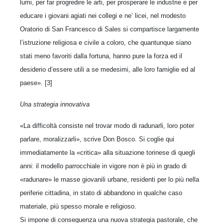
lumi, per far progredire le arti, per prosperare le industrie e per
educare i giovani agiati nei collegi e ne’ licei, nel modesto
Oratorio di San Francesco di Sales si compartisce largamente
l’istruzione religiosa e civile a coloro, che quantunque siano
stati meno favoriti dalla fortuna, hanno pure la forza ed il
desiderio d’essere utili a se medesimi, alle loro famiglie ed al
paese». [3]
Una strategia innovativa
«La difficoltà consiste nel trovar modo di radunarli, loro poter
parlare, moralizzarli», scrive Don Bosco. Si coglie qui
immediatamente la «critica» alla situazione torinese di quegli
anni: il modello parrocchiale in vigore non è più in grado di
«radunare» le masse giovanili urbane, residenti per lo più nella
periferie cittadina, in stato di abbandono in qualche caso
materiale, più spesso morale e religioso.
Si impone di conseguenza una nuova strategia pastorale, che