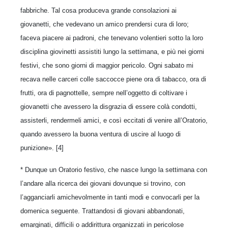
fabbriche. Tal cosa produceva grande consolazioni ai
giovanetti, che vedevano un amico prendersi cura di loro;
faceva piacere ai padroni, che tenevano volentieri sotto la loro
disciplina giovinetti assistiti lungo la settimana, e più nei giorni
festivi, che sono giorni di maggior pericolo. Ogni sabato mi
recava nelle carceri colle saccocce piene ora di tabacco, ora di
frutti, ora di pagnottelle, sempre nell’oggetto di coltivare i
giovanetti che avessero la disgrazia di essere colà condotti,
assisterli, rendermeli amici, e così eccitati di venire all’Oratorio,
quando avessero la buona ventura di uscire al luogo di
punizione». [4]
* Dunque un Oratorio festivo, che nasce lungo la settimana con
l’andare alla ricerca dei giovani dovunque si trovino, con
l’agganciarli amichevolmente in tanti modi e convocarli per la
domenica seguente. Trattandosi di giovani abbandonati,
emarginati, difficili o addirittura organizzati in pericolose