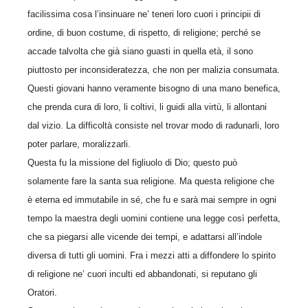
facilissima cosa l’insinuare ne’ teneri loro cuori i principii di
ordine, di buon costume, di rispetto, di religione; perché se
accade talvolta che già siano guasti in quella età, il sono
piuttosto per inconsideratezza, che non per malizia consumata.
Questi giovani hanno veramente bisogno di una mano benefica,
che prenda cura di loro, li coltivi, li guidi alla virtù, li allontani
dal vizio. La difficoltà consiste nel trovar modo di radunarli, loro
poter parlare, moralizzarli.
Questa fu la missione del figliuolo di Dio; questo può
solamente fare la santa sua religione. Ma questa religione che
è eterna ed immutabile in sé, che fu e sarà mai sempre in ogni
tempo la maestra degli uomini contiene una legge così perfetta,
che sa piegarsi alle vicende dei tempi, e adattarsi all’indole
diversa di tutti gli uomini. Fra i mezzi atti a diffondere lo spirito
di religione ne’ cuori inculti ed abbandonati, si reputano gli
Oratori.