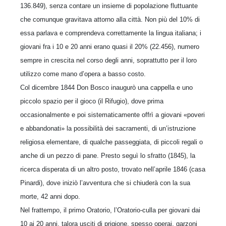
136.849), senza contare un insieme di popolazione fluttuante
che comunque gravitava attorno alla città. Non più del 10% di
essa parlava e comprendeva correttamente la lingua italiana; i
giovani fra i 10 e 20 anni erano quasi il 20% (22.456), numero
sempre in crescita nel corso degli anni, soprattutto per il loro
utilizzo come mano d’opera a basso costo.
Col dicembre 1844 Don Bosco inaugurò una cappella e uno
piccolo spazio per il gioco (il Rifugio), dove prima
occasionalmente e poi sistematicamente offrì a giovani «poveri
e abbandonati» la possibilità dei sacramenti, di un’istruzione
religiosa elementare, di qualche passeggiata, di piccoli regali o
anche di un pezzo di pane. Presto seguì lo sfratto (1845), la
ricerca disperata di un altro posto, trovato nell’aprile 1846 (casa
Pinardi), dove iniziò l’avventura che si chiuderà con la sua
morte, 42 anni dopo.
Nel frattempo, il primo Oratorio, l’Oratorio-culla per giovani dai
10 ai 20 anni, talora usciti di prigione, spesso operai, garzoni