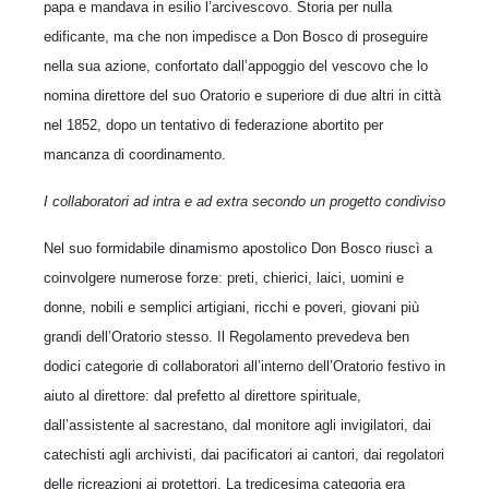
papa e mandava in esilio l’arcivescovo. Storia per nulla
edificante, ma che non impedisce a Don Bosco di proseguire
nella sua azione, confortato dall’appoggio del vescovo che lo
nomina direttore del suo Oratorio e superiore di due altri in città
nel 1852, dopo un tentativo di federazione abortito per
mancanza di coordinamento.
I collaboratori ad intra e ad extra secondo un progetto condiviso
Nel suo formidabile dinamismo apostolico Don Bosco riuscì a
coinvolgere numerose forze: preti, chierici, laici, uomini e
donne, nobili e semplici artigiani, ricchi e poveri, giovani più
grandi dell’Oratorio stesso. Il Regolamento prevedeva ben
dodici categorie di collaboratori all’interno dell’Oratorio festivo in
aiuto al direttore: dal prefetto al direttore spirituale,
dall’assistente al sacrestano, dal monitore agli invigilatori, dai
catechisti agli archivisti, dai pacificatori ai cantori, dai regolatori
delle ricreazioni ai protettori. La tredicesima categoria era