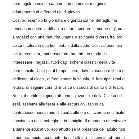
però regole precise, sia pure con numerosi margini di
adattamento ai differenti tipi di giovani.
Così ad esempio la giornata è organizzata nei dettagli, ma
tenendo in conto la difficoltà di far rispettare le norme e gli orari
a ragazzi con una maturità umana e spirituale diversa fra loro,
abitanti talora in quartieri lontani dalla sede. Così ad esempio
per la preghiera, mai trascurata, ma fatta in modo da
interessare i ragazzi, fuori dagli schemi classici della vita
parrocchiale. Così per il tempo libero, dove ciascuno è libero di
dedicarsi ai giochi, di frequentare la scuola, di fare ripetizioni di
lettura, di seguire corsi di musica o scuola di canto o di teatro.
Si sa, il cortile e il gioco attirano i giovani più della Chiesa ed
essi, assieme alle feste e alle escursioni, fanno da
contrappeso necessario di libertà alle ore di lavoro e di difficile
convivenza nelle botteghe e in famiglia. Il momento ricreativo è
altamente educativo, soprattutto se la presenza dell’adulto non
è austera, rigida, scostante, bensì allegra, piacevole, attraente.