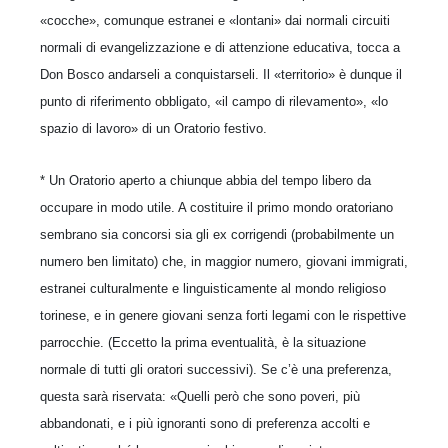
«cocche», comunque estranei e «lontani» dai normali circuiti
normali di evangelizzazione e di attenzione educativa, tocca a
Don Bosco andarseli a conquistarseli. Il «territorio» è dunque il
punto di riferimento obbligato, «il campo di rilevamento», «lo
spazio di lavoro» di un Oratorio festivo.
* Un Oratorio aperto a chiunque abbia del tempo libero da
occupare in modo utile. A costituire il primo mondo oratoriano
sembrano sia concorsi sia gli ex corrigendi (probabilmente un
numero ben limitato) che, in maggior numero, giovani immigrati,
estranei culturalmente e linguisticamente al mondo religioso
torinese, e in genere giovani senza forti legami con le rispettive
parrocchie. (Eccetto la prima eventualità, è la situazione
normale di tutti gli oratori successivi). Se c’è una preferenza,
questa sarà riservata: «Quelli però che sono poveri, più
abbandonati, e i più ignoranti sono di preferenza accolti e