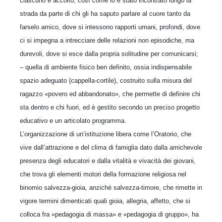
ciascuno è accolto, così come lo è stato incontrato lungo la
strada da parte di chi gli ha saputo parlare al cuore tanto da
farselo amico, dove si intessono rapporti umani, profondi, dove
ci si impegna a intrecciare delle relazioni non episodiche, ma
durevoli, dove si esce dalla propria solitudine per comunicarsi;
– quella di ambiente fisico ben definito, ossia indispensabile
spazio adeguato (cappella-cortile), costruito sulla misura del
ragazzo «povero ed abbandonato», che permette di definire chi
sta dentro e chi fuori, ed è gestito secondo un preciso progetto
educativo e un articolato programma.
L’organizzazione di un’istituzione libera come l’Oratorio, che
vive dall’attrazione e del clima di famiglia dato dalla amichevole
presenza degli educatori e dalla vitalità e vivacità dei giovani,
che trova gli elementi motori della formazione religiosa nel
binomio salvezza-gioia, anziché salvezza-timore, che rimette in
vigore termini dimenticati quali gioia, allegria, affetto, che si
colloca fra «pedagogia di massa» e «pedagogia di gruppo», ha