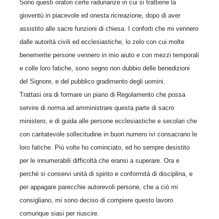
Sono questi oratori certe radunanze in cui si trattiene la
gioventù in piacevole ed onesta ricreazione, dopo di aver
assistito alle sacre funzioni di chiesa. I conforti che mi vennero
dalle autorità civili ed ecclesiastiche, lo zelo con cui molte
benemerite persone vennero in mio aiuto e con mezzi temporali
e colle loro fatiche, sono segno non dubbio delle benedizioni
del Signore, e del pubblico gradimento degli uomini.
Trattasi ora di formare un piano di Regolamento che possa
servire di norma ad amministrare questa parte di sacro
ministero, e di guida alle persone ecclesiastiche e secolari che
con caritatevole sollecitudine in buon numero ivi consacrano le
loro fatiche. Più volte ho cominciato, ed ho sempre desistito
per le innumerabili difficoltà che eransi a superare. Ora e
perché si conservi unità di spirito e conformità di disciplina, e
per appagare parecchie autorevoli persone, che a ciò mi
consigliano, mi sono deciso di compiere questo lavoro
comunque siasi per riuscire.