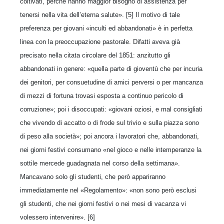
coltivati, perché hanno maggior bisogno di assistenza per
tenersi nella vita dell’eterna salute». [5] Il motivo di tale
preferenza per giovani «inculti ed abbandonati» è in perfetta
linea con la preoccupazione pastorale. Difatti aveva già
precisato nella citata circolare del 1851: anzitutto gli
abbandonati in genere: «quella parte di gioventù che per incuria
dei genitori, per consuetudine di amici perversi o per mancanza
di mezzi di fortuna trovasi esposta a continuo pericolo di
corruzione»; poi i disoccupati: «giovani oziosi, e mal consigliati
che vivendo di accatto o di frode sul trivio e sulla piazza sono
di peso alla società»; poi ancora i lavoratori che, abbandonati,
nei giorni festivi consumano «nel gioco e nelle intemperanze la
sottile mercede guadagnata nel corso della settimana».
Mancavano solo gli studenti, che però appariranno
immediatamente nel «Regolamento»: «non sono però esclusi
gli studenti, che nei giorni festivi o nei mesi di vacanza vi
volessero intervenire». [6]