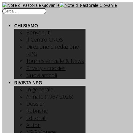
CHI SIAMO
Benvenuti
Il Centro CNOS
Direzione e redazione
NPG
Tour essenziale & News
Privacy - cookies
Nuovi articoli
RIVISTA NPG
In generale
Annate (1967-2026)
Dossier
Rubriche
Editoriali
Autori
NPG Vintage