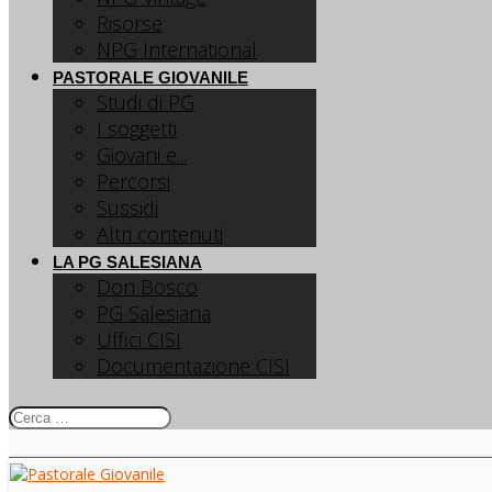
Risorse
NPG International
PASTORALE GIOVANILE
Studi di PG
I soggetti
Giovani e...
Percorsi
Sussidi
Altri contenuti
LA PG SALESIANA
Don Bosco
PG Salesiana
Uffici CISI
Documentazione CISI