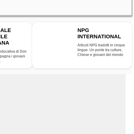
RALE
NPG
ILE
INTERNATIONAL
INT
ANA
Articoli NPG tradotti in cinque
lingue. Un ponte tra culture,
educativa di Don
Chiese e giovani del mondo
agna i giovani
.