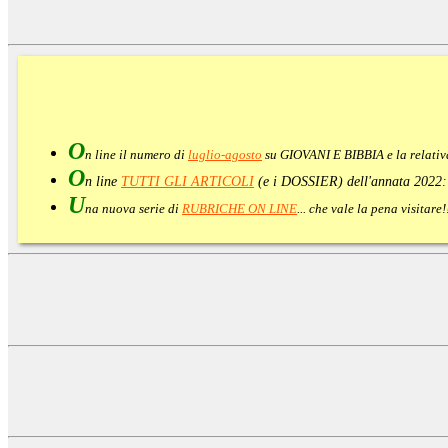
O
n line il numero di
luglio-agosto
su GIOVANI E BIBBIA e la relati
O
n line
TUTTI GLI ARTICOLI
(e i DOSSIER) dell'annata 2022
U
na nuova serie di
RUBRICHE ON LINE
... che vale la pena visitar