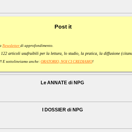
Post
it
va
Newsletter
di approfondimento
.
:
122 articoli usufruibili per la lettura, lo studio, la pratica, la diffusione (cita
e!!! E sottolineiamo anche:
ORATORIO, NOI CI CREDIAMO
!
Le ANNATE di NPG
I DOSSIER di NPG