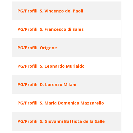
PG/Profili: S. Vincenzo de' Paoli
Articoli
PG/Profili: S. Francesco di Sales
PG/Profili: Origene
PG/Profili: S. Leonardo Murialdo
PG/Profili: D. Lorenzo Milani
PG/Profili: S. Maria Domenica Mazzarello
PG/Profili: S. Giovanni Battista de la Salle