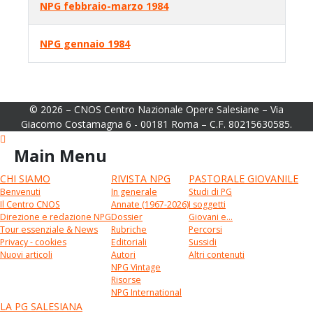
NPG febbraio-marzo 1984
NPG gennaio 1984
© 2026 – CNOS Centro Nazionale Opere Salesiane – Via
Giacomo Costamagna 6 - 00181 Roma – C.F. 80215630585.
Main Menu
CHI SIAMO
RIVISTA NPG
PASTORALE GIOVANILE
Benvenuti
In generale
Studi di PG
Il Centro CNOS
Annate (1967-2026)
I soggetti
Direzione e redazione NPG
Dossier
Giovani e...
Tour essenziale & News
Rubriche
Percorsi
Privacy - cookies
Editoriali
Sussidi
Nuovi articoli
Autori
Altri contenuti
NPG Vintage
Risorse
NPG International
LA PG SALESIANA