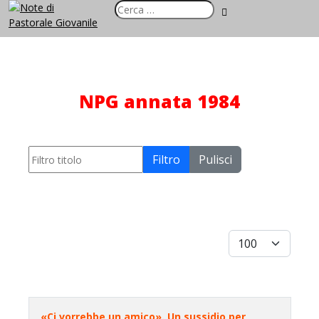
NPG annata 1984
Filtro titolo
Filtro
Pulisci
Visualizza #
«Ci vorrebbe un amico». Un sussidio per