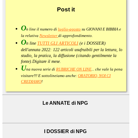
Post
it
O
n line il numero di
luglio-agosto
su GIOVANI E BIBBIA e
la relativa
Newsletter
di approfondimento
.
O
n line
TUTTI GLI ARTICOLI
(e i DOSSIER)
dell'annata 2022:
122 articoli usufruibili per la lettura, lo
studio, la pratica, la diffusione (citando gentilmente la
fonte).
Digitare il mese.
U
na nuova serie di
RUBRICHE ON LINE
... che vale la pena
visitare!!! E sottolineiamo anche:
ORATORIO, NOI CI
CREDIAMO
!
Le ANNATE di NPG
I DOSSIER di NPG