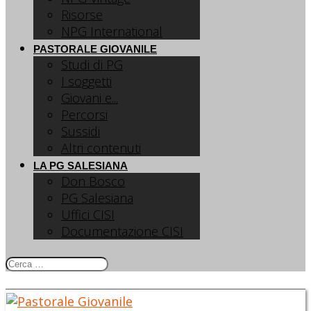
Risorse
NPG International
PASTORALE GIOVANILE
Studi di PG
I soggetti
Giovani e...
Percorsi
Sussidi
Altri contenuti
LA PG SALESIANA
Don Bosco
PG Salesiana
Uffici CISI
Documentazione CISI