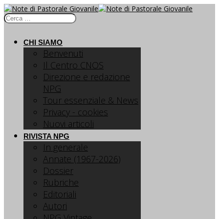
CHI SIAMO
Benvenuti
Il Centro CNOS
Direzione e redazione
NPG
Tour essenziale & News
Privacy - cookies
Nuovi articoli
RIVISTA NPG
In generale
Annate (1967-2026)
Dossier
Rubriche
Editoriali
Autori
NPG Vintage