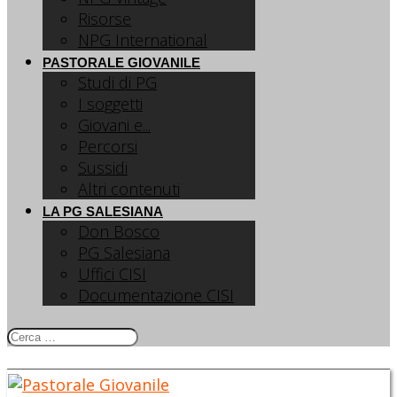
Risorse
NPG International
PASTORALE GIOVANILE
Studi di PG
I soggetti
Giovani e...
Percorsi
Sussidi
Altri contenuti
LA PG SALESIANA
Don Bosco
PG Salesiana
Uffici CISI
Documentazione CISI