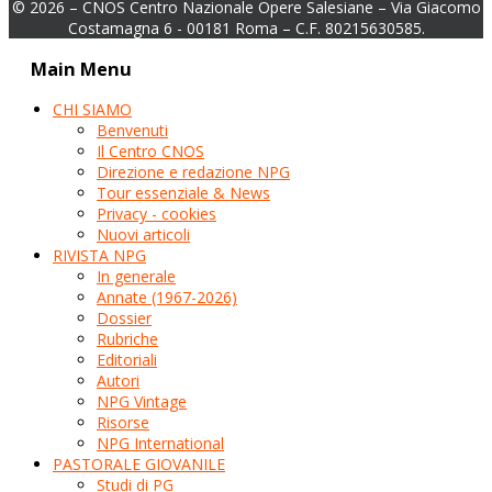
© 2026 – CNOS Centro Nazionale Opere Salesiane – Via Giacomo
Costamagna 6 - 00181 Roma – C.F. 80215630585.
Main Menu
CHI SIAMO
Benvenuti
Il Centro CNOS
Direzione e redazione NPG
Tour essenziale & News
Privacy - cookies
Nuovi articoli
RIVISTA NPG
In generale
Annate (1967-2026)
Dossier
Rubriche
Editoriali
Autori
NPG Vintage
Risorse
NPG International
PASTORALE GIOVANILE
Studi di PG