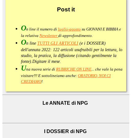
Post
it
O
n line il numero di
luglio-agosto
su GIOVANI E BIBBIA e
la relativa
Newsletter
di approfondimento
.
O
n line
TUTTI GLI ARTICOLI
(e i DOSSIER)
dell'annata 2022:
122 articoli usufruibili per la lettura, lo
studio, la pratica, la diffusione (citando gentilmente la
fonte).
Digitare il mese.
U
na nuova serie di
RUBRICHE ON LINE
... che vale la pena
visitare!!! E sottolineiamo anche:
ORATORIO, NOI CI
CREDIAMO
!
Le ANNATE di NPG
I DOSSIER di NPG