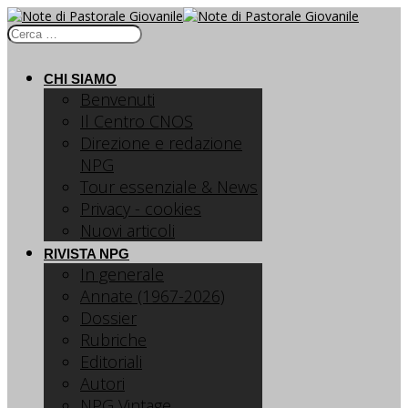
CHI SIAMO
Benvenuti
Il Centro CNOS
Direzione e redazione
NPG
Tour essenziale & News
Privacy - cookies
Nuovi articoli
RIVISTA NPG
In generale
Annate (1967-2026)
Dossier
Rubriche
Editoriali
Autori
NPG Vintage