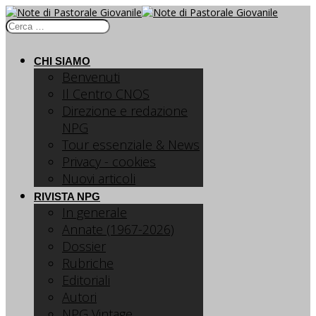
CHI SIAMO
Benvenuti
Il Centro CNOS
Direzione e redazione
NPG
Tour essenziale & News
Privacy - cookies
Nuovi articoli
RIVISTA NPG
In generale
Annate (1967-2026)
Dossier
Rubriche
Editoriali
Autori
NPG Vintage