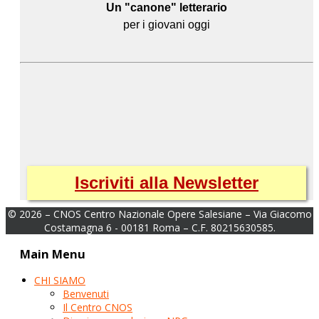
Un "canone" letterario
per i giovani oggi
Iscriviti alla Newsletter
© 2026 – CNOS Centro Nazionale Opere Salesiane – Via Giacomo
Costamagna 6 - 00181 Roma – C.F. 80215630585.
Main Menu
CHI SIAMO
Benvenuti
Il Centro CNOS