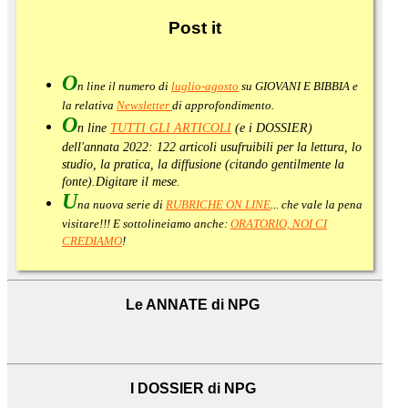
Post
it
O
n line il numero di
luglio-agosto
su GIOVANI E BIBBIA e
la relativa
Newsletter
di approfondimento
.
O
n line
TUTTI GLI ARTICOLI
(e i DOSSIER)
dell'annata 2022:
122 articoli usufruibili per la lettura, lo
studio, la pratica, la diffusione (citando gentilmente la
fonte).
Digitare il mese.
U
na nuova serie di
RUBRICHE ON LINE
... che vale la pena
visitare!!! E sottolineiamo anche:
ORATORIO, NOI CI
CREDIAMO
!
Le ANNATE di NPG
I DOSSIER di NPG