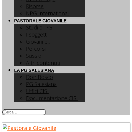
Risorse
NPG International
PASTORALE GIOVANILE
Studi di PG
I soggetti
Giovani e...
Percorsi
Sussidi
Altri contenuti
LA PG SALESIANA
Don Bosco
PG Salesiana
Uffici CISI
Documentazione CISI