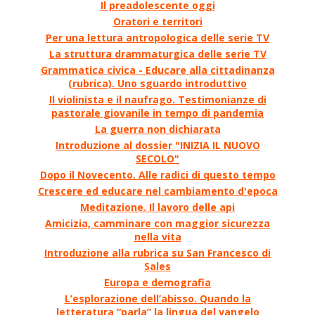
Il preadolescente oggi
Oratori e territori
Per una lettura antropologica delle serie TV
La struttura drammaturgica delle serie TV
Grammatica civica - Educare alla cittadinanza
(rubrica). Uno sguardo introduttivo
Il violinista e il naufrago. Testimonianze di
pastorale giovanile in tempo di pandemia
La guerra non dichiarata
Introduzione al dossier "INIZIA IL NUOVO
SECOLO"
Dopo il Novecento. Alle radici di questo tempo
Crescere ed educare nel cambiamento d'epoca
Meditazione. Il lavoro delle api
Amicizia, camminare con maggior sicurezza
nella vita
Introduzione alla rubrica su San Francesco di
Sales
Europa e demografia
L’esplorazione dell’abisso. Quando la
letteratura “parla” la lingua del vangelo