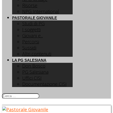
Risorse
NPG International
PASTORALE GIOVANILE
Studi di PG
I soggetti
Giovani e...
Percorsi
Sussidi
Altri contenuti
LA PG SALESIANA
Don Bosco
PG Salesiana
Uffici CISI
Documentazione CISI