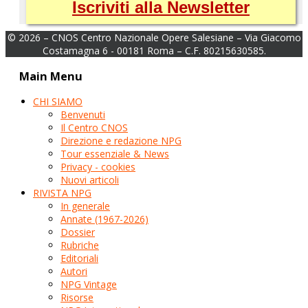
Iscriviti alla Newsletter
© 2026 – CNOS Centro Nazionale Opere Salesiane – Via Giacomo
Costamagna 6 - 00181 Roma – C.F. 80215630585.
Main Menu
CHI SIAMO
Benvenuti
Il Centro CNOS
Direzione e redazione NPG
Tour essenziale & News
Privacy - cookies
Nuovi articoli
RIVISTA NPG
In generale
Annate (1967-2026)
Dossier
Rubriche
Editoriali
Autori
NPG Vintage
Risorse