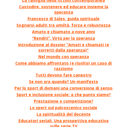
La famiglia nella fiction contemporanea
Custodire, sostenere ed educare insieme la
speranza
Francesco di Sales, guida spirituale
Sognarsi adulti tra umiltà, forza e robustezza
Amato e chiamato a nove anni
“Renditi”. Virtù per la speranza
Introduzione al dossier "Amati e chiamati (e
sorretti dalla speranza)"
Nel mondo con speranza
Come abbiamo affrontato (e risolto) un caso di
razzismo
Tutti devono fare canestro
Se non ora quando? Un manifesto
Per lo sport di domani una conversione di senso
Sport e inclusione sociale: a che punto siamo?
Prestazione o competizione?
Lo sport sul palcoscenico sociale
La spiritualità del docente
Educatori seriali. Una prospettiva educativa
sulle serie TV