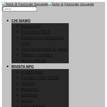
CHI SIAMO
Benvenuti
Il Centro CNOS
Direzione e redazione
NPG
Tour essenziale & News
Privacy - cookies
Nuovi articoli
RIVISTA NPG
In generale
Annate (1967-2026)
Dossier
Rubriche
Editoriali
Autori
NPG Vintage