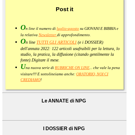
Post
it
O
n line il numero di
luglio-agosto
su GIOVANI E BIBBIA e
la relativa
Newsletter
di approfondimento
.
O
n line
TUTTI GLI ARTICOLI
(e i DOSSIER)
dell'annata 2022:
122 articoli usufruibili per la lettura, lo
studio, la pratica, la diffusione (citando gentilmente la
fonte).
Digitare il mese.
U
na nuova serie di
RUBRICHE ON LINE
... che vale la pena
visitare!!! E sottolineiamo anche:
ORATORIO, NOI CI
CREDIAMO
!
Le ANNATE di NPG
I DOSSIER di NPG