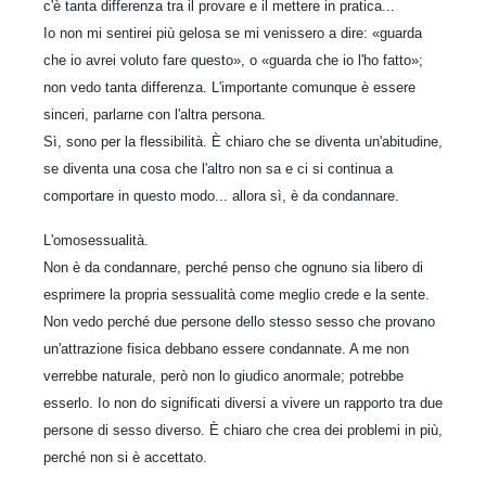
c'è tanta differenza tra il provare e il mettere in pratica...
Io non mi sentirei più gelosa se mi venissero a dire: «guarda
che io avrei voluto fare questo», o «guarda che io l'ho fatto»;
non vedo tanta differenza. L'importante comunque è essere
sinceri, parlarne con l'altra persona.
Sì, sono per la flessibilità. È chiaro che se diventa un'abitudine,
se diventa una cosa che l'altro non sa e ci si continua a
comportare in questo modo... allora sì, è da condannare.
L'omosessualità.
Non è da condannare, perché penso che ognuno sia libero di
esprimere la propria sessualità come meglio crede e la sente.
Non vedo perché due persone dello stesso sesso che provano
un'attrazione fisica debbano essere condannate. A me non
verrebbe naturale, però non lo giudico anormale; potrebbe
esserlo. Io non do significati diversi a vivere un rapporto tra due
persone di sesso diverso. È chiaro che crea dei problemi in più,
perché non si è accettato.