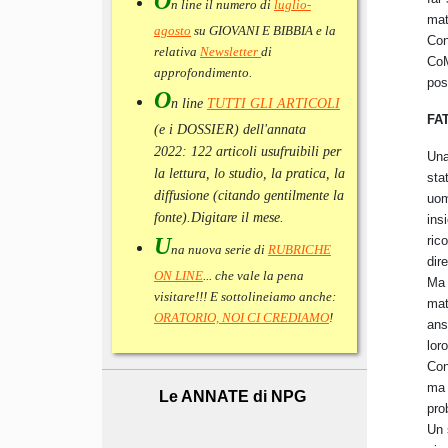
O
n line il numero di
luglio-
mat
agosto
su GIOVANI E BIBBIA e la
Con
relativa
Newsletter
di
CoM
approfondimento
.
pos
O
n line
TUTTI GLI ARTICOLI
FAT
(e i DOSSIER) dell'annata
2022:
122 articoli usufruibili per
Una
la lettura, lo studio, la pratica, la
sta
diffusione (citando gentilmente la
uom
fonte).
Digitare il mese.
ins
ric
U
na nuova serie di
RUBRICHE
dir
ON LINE
... che vale la pena
Ma 
visitare!!! E sottolineiamo anche:
mat
ORATORIO, NOI CI CREDIAMO
!
ans
lor
Con
ma 
Le ANNATE di NPG
pro
Un 