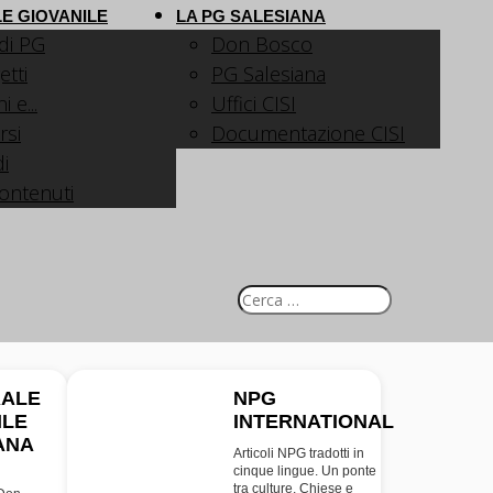
E GIOVANILE
LA PG SALESIANA
 di PG
Don Bosco
etti
PG Salesiana
 e...
Uffici CISI
rsi
Documentazione CISI
i
contenuti
RALE
NPG
ILE
INTERNATIONAL
INT
ANA
Articoli NPG tradotti in
cinque lingue. Un ponte
tra culture, Chiese e