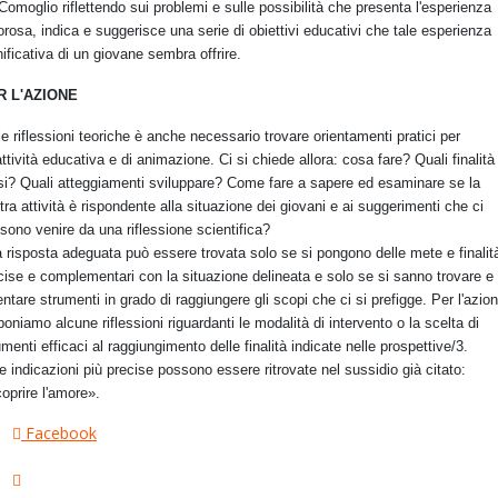
Comoglio riflettendo sui problemi e sulle possibilità che presenta l'esperienza
rosa, indica e suggerisce una serie di obiettivi educativi che tale esperienza
nificativa di un giovane sembra offrire.
R L'AZIONE
le riflessioni teoriche è anche necessario trovare orientamenti pratici per
attività educativa e di animazione. Ci si chiede allora: cosa fare? Quali finalità
si? Quali atteggiamenti sviluppare? Come fare a sapere ed esaminare se la
tra attività è rispondente alla situazione dei giovani e ai suggerimenti che ci
sono venire da una riflessione scientifica?
 risposta adeguata può essere trovata solo se si pongono delle mete e finalit
cise e complementari con la situazione delineata e solo se si sanno trovare e
entare strumenti in grado di raggiungere gli scopi che ci si prefigge. Per l'azio
poniamo alcune riflessioni riguardanti le modalità di intervento o la scelta di
umenti efficaci al raggiungimento delle finalità indicate nelle prospettive/3.
re indicazioni più precise possono essere ritrovate nel sussidio già citato:
oprire l'amore».
Facebook