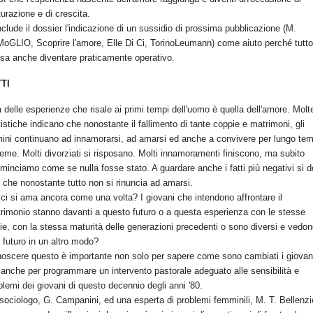
urazione e di crescita.
clude il dossier l'indicazione di un sussidio di prossima pubblicazione (M.
oGLIO, Scoprire l'amore, Elle Di Ci, TorinoLeumann) come aiuto perché tutto
sa anche diventare praticamente operativo.
TI
 delle esperienze che risale ai primi tempi dell'uomo è quella dell'amore. Molt
tistiche indicano che nonostante il fallimento di tante coppie e matrimoni, gli
ini continuano ad innamorarsi, ad amarsi ed anche a convivere per lungo te
ieme. Molti divorziati si risposano. Molti innamoramenti finiscono, ma subito
ominciamo come se nulla fosse stato. A guardare anche i fatti più negativi si 
e che nonostante tutto non si rinuncia ad amarsi.
ci si ama ancora come una volta? I giovani che intendono affrontare il
rimonio stanno davanti a questo futuro o a questa esperienza con le stesse
ie, con la stessa maturità delle generazioni precedenti o sono diversi e vedono
o futuro in un altro modo?
oscere questo è importante non solo per sapere come sono cambiati i giovan
anche per programmare un intervento pastorale adeguato alle sensibilità e
blemi dei giovani di questo decennio degli anni '80.
sociologo, G. Campanini, ed una esperta di problemi femminili, M. T. Bellenzi