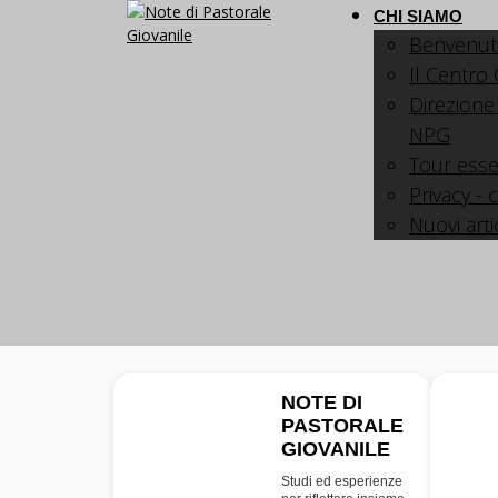
CHI SIAMO
Benvenut
Il Centro
Direzione
NPG
Tour esse
Privacy - 
Nuovi arti
NOTE DI
PASTORALE
NPG
GIOVANILE
Studi ed esperienze