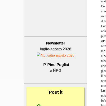
mat
Dop
spe
ne 
di 
Con
ani
pub
Alc
Newsletter
att
luglio-agosto 2026
ma 
è b
ril
P. Pino Puglisi
che
e NPG
gio
Il 
ann
con
Nel
Post
it
edu
Inf
far