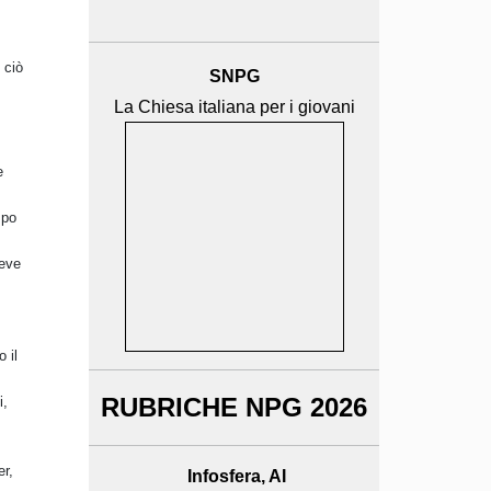
 ciò
SNPG
La Chiesa italiana per i giovani
e
mpo
deve
 il
RUBRICHE NPG 2026
i,
er,
Infosfera, AI