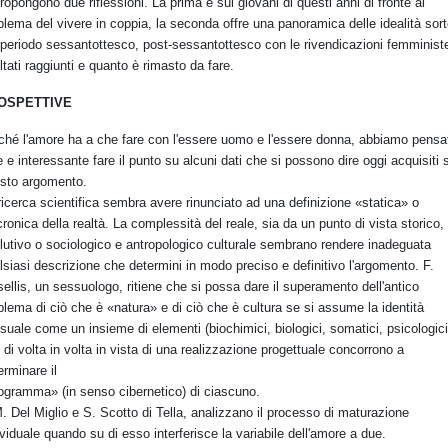
propongono due riflessioni. La prima è sui giovani di questi anni di fronte al
blema del vivere in coppia, la seconda offre una panoramica delle idealità sor
 periodo sessantottesco, post-sessantottesco con le rivendicazioni femministe
ultati raggiunti e quanto è rimasto da fare.
OSPETTIVE
ché l'amore ha a che fare con l'essere uomo e l'essere donna, abbiamo pensa
le e interessante fare il punto su alcuni dati che si possono dire oggi acquisiti 
sto argomento.
ricerca scientifica sembra avere rinunciato ad una definizione «statica» o
cronica della realtà. La complessità del reale, sia da un punto di vista storico,
lutivo o sociologico e antropologico culturale sembrano rendere inadeguata
lsiasi descrizione che determini in modo preciso e definitivo l'argomento. F.
ellis, un sessuologo, ritiene che si possa dare il superamento dell'antico
blema di ciò che è «natura» e di ciò che è cultura se si assume la identità
suale come un insieme di elementi (biochimici, biologici, somatici, psicologici.
 di volta in volta in vista di una realizzazione progettuale concorrono a
erminare il
ogramma» (in senso cibernetico) di ciascuno.
. Del Miglio e S. Scotto di Tella, analizzano il processo di maturazione
ividuale quando su di esso interferisce la variabile dell'amore a due.