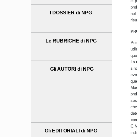
ci 
pro
I DOSSIER di NPG
nel
ris
PR
Le RUBRICHE di NPG
Poi
uti
que
La 
sin
Gli AUTORI di NPG
evo
qua
Mas
pro
ses
che
det
«pr
C.M
Gli EDITORIALI di NPG
ind