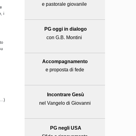
e pastorale giovanile
te
, i
PG oggi in dialogo
con G.B. Montini
to
su
Accompagnamento
e proposta di fede
Incontrare Gesù
..)
nel Vangelo di Giovanni
PG negli USA