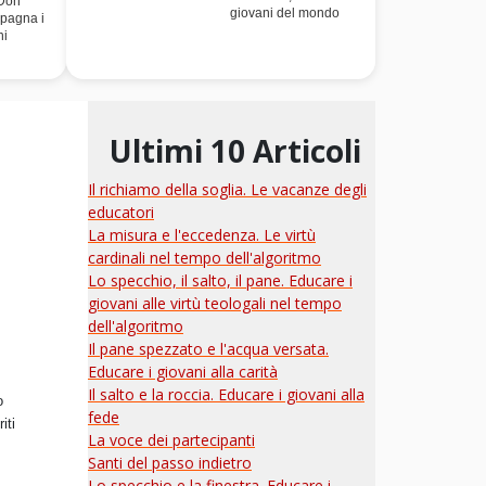
 Don
giovani del mondo
pagna i
ni
Ultimi 10 Articoli
Il richiamo della soglia. Le vacanze degli
educatori
La misura e l'eccedenza. Le virtù
cardinali nel tempo dell'algoritmo
Lo specchio, il salto, il pane. Educare i
giovani alle virtù teologali nel tempo
dell'algoritmo
Il pane spezzato e l'acqua versata.
Educare i giovani alla carità
Il salto e la roccia. Educare i giovani alla
o
fede
iti
La voce dei partecipanti
Santi del passo indietro
Lo specchio e la finestra. Educare i