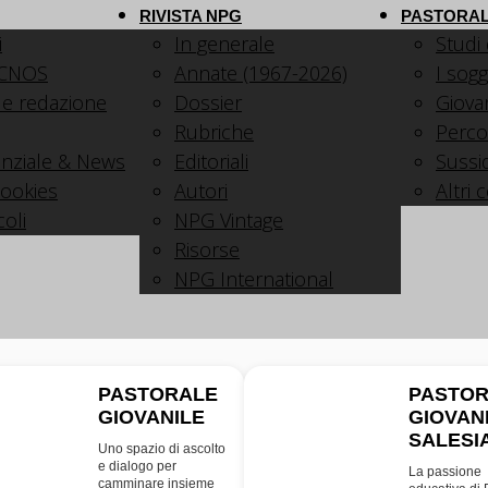
RIVISTA NPG
PASTORAL
i
In generale
Studi
 CNOS
Annate (1967-2026)
I sogg
 e redazione
Dossier
Giovani
Rubriche
Perco
nziale & News
Editoriali
Sussid
cookies
Autori
Altri 
coli
NPG Vintage
Risorse
NPG International
PASTORALE
PASTO
GIOVANILE
GIOVAN
PG
SDB
SALESI
Uno spazio di ascolto
e dialogo per
La passione
camminare insieme