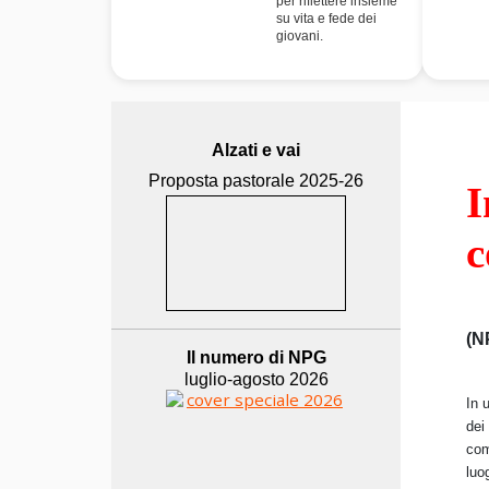
per riflettere insieme
su vita e fede dei
giovani.
Alzati e vai
Proposta pastorale 2025-26
I
c
(N
Il numero di NPG
luglio-agosto 2026
In 
dei
com
luo