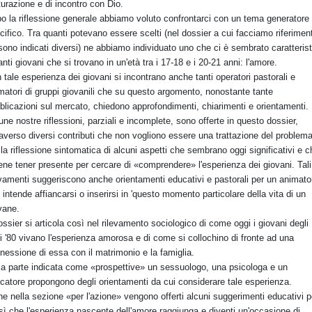
urazione e di incontro con Dio.
o la riflessione generale abbiamo voluto confrontarci con un tema generatore
cifico. Tra quanti potevano essere scelti (nel dossier a cui facciamo riferimen
sono indicati diversi) ne abbiamo individuato uno che ci è sembrato caratterist
tanti giovani che si trovano in un'età tra i 17-18 e i 20-21 anni: l'amore.
 tale esperienza dei giovani si incontrano anche tanti operatori pastorali e
matori di gruppi giovanili che su questo argomento, nonostante tante
blicazioni sul mercato, chiedono approfondimenti, chiarimenti e orientamenti.
une nostre riflessioni, parziali e incomplete, sono offerte in questo dossier,
raverso diversi contributi che non vogliono essere una trattazione del problema
la riflessione sintomatica di alcuni aspetti che sembrano oggi significativi e c
ene tener presente per cercare di «comprendere» l'esperienza dei giovani. Tali
evamenti suggeriscono anche orientamenti educativi e pastorali per un animato
 intende affiancarsi o inserirsi in 'questo momento particolare della vita di un
vane.
dossier si articola così nel rilevamento sociologico di come oggi i giovani degli
i '80 vivano l'esperienza amorosa e di come si collochino di fronte ad una
nessione di essa con il matrimonio e la famiglia.
la parte indicata come «prospettive» un sessuologo, una psicologa e un
catore propongono degli orientamenti da cui considerare tale esperienza.
ine nella sezione «per l'azione» vengono offerti alcuni suggerimenti educativi p
 sì che l'esperienza nascente dell'amore raggiunga e diventi un'occasione di