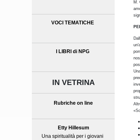
M. 
amo
sig
VOCI TEMATICHE
PE
Dal
un'
I LIBRI di NPG
por
nos
pos
Una
pre
IN VETRINA
inv
pro
str
Rubriche on line
Alt
«Sc
Etty Hillesum
Una spiritualità per i giovani