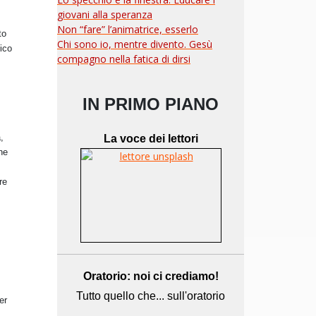
giovani alla speranza
Non “fare” l’animatrice, esserlo
to
Chi sono io, mentre divento. Gesù
ico
compagno nella fatica di dirsi
IN PRIMO PIANO
,
La voce dei lettori
he
re
Oratorio: noi ci crediamo!
Tutto quello che... sull'oratorio
er