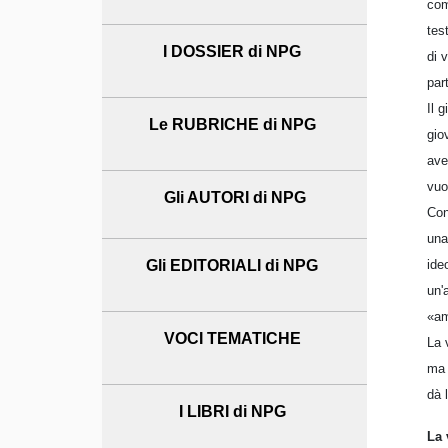
com
tes
I DOSSIER di NPG
di 
par
Il 
Le RUBRICHE di NPG
gio
ave
vuo
Gli AUTORI di NPG
Con
una
ide
Gli EDITORIALI di NPG
un'
«am
VOCI TEMATICHE
La 
ma 
dà 
I LIBRI di NPG
La 