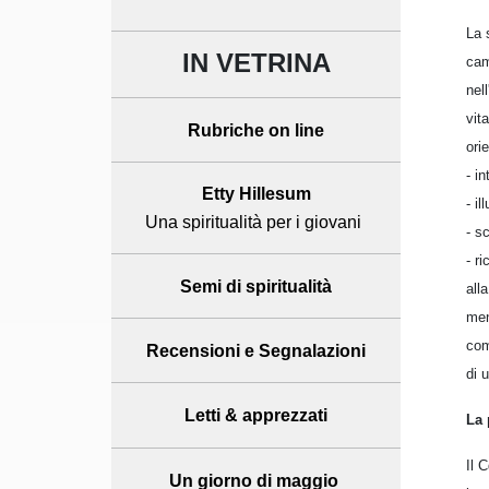
La 
IN VETRINA
cam
nel
vit
Rubriche on line
ori
- i
Etty Hillesum
- i
Una spiritualità per i giovani
- s
- r
Semi di spiritualità
all
men
com
Recensioni
e Segnalazioni
di 
Letti & apprezzati
La 
Il 
Un giorno di maggio