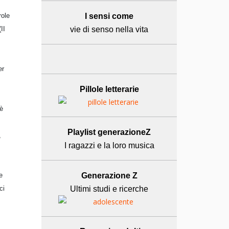
role
I sensi come
II
vie di senso nella vita
er
Pillole letterarie
 è
Playlist generazioneZ
,
I ragazzi e la loro musica
e
Generazione Z
ci
Ultimi studi e ricerche