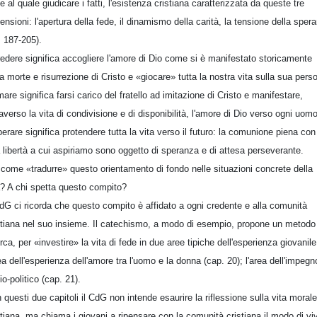
e al quale giudicare i fatti, l'esistenza cristiana caratterizzata da queste tre
ensioni: l'apertura della fede, il dinamismo della carità, la tensione della sper
. 187-205).
redere significa accogliere l'amore di Dio come si è manifestato storicamente
la morte e risurrezione di Cristo e «giocare» tutta la nostra vita sulla sua pers
mare significa farsi carico del fratello ad imitazione di Cristo e manifestare,
raverso la vita di condivisione e di disponibilità, l'amore di Dio verso ogni uomo
perare significa protendere tutta la vita verso il futuro: la comunione piena con
a libertà a cui aspiriamo sono oggetto di speranza e di attesa perseverante.
come «tradurre» questo orientamento di fondo nelle situazioni concrete della
a? A chi spetta questo compito?
CdG ci ricorda che questo compito è affidato a ogni credente e alla comunità
stiana nel suo insieme. Il catechismo, a modo di esempio, propone un metodo
erca, per «investire» la vita di fede in due aree tipiche dell'esperienza giovanile
rea dell'esperienza dell'amore tra l'uomo e la donna (cap. 20); l'area dell'impegn
io-politico (cap. 21).
 questi due capitoli il CdG non intende esaurire la riflessione sulla vita morale
stiana, ma chiama i giovani a ripensare con la comunità cristiana il modo di vi