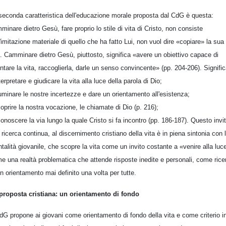
seconda caratteristica dell'educazione morale proposta dal CdG è questa:
minare dietro Gesù, fare proprio lo stile di vita di Cristo, non consiste
l'imitazione materiale di quello che ha fatto Lui, non vuol dire «copiare» la sua
a. Camminare dietro Gesù, piuttosto, significa «avere un obiettivo capace di
entare la vita, raccoglierla, darle un senso convincente» (pp. 204-206). Signific
nterpretare e giudicare la vita alla luce della parola di Dio;
lluminare le nostre incertezze e dare un orientamento all'esistenza;
coprire la nostra vocazione, le chiamate di Dio (p. 216);
iconoscere la via lungo la quale Cristo si fa incontro (pp. 186-187). Questo invi
a ricerca continua, al discernimento cristiano della vita è in piena sintonia con 
talità giovanile, che scopre la vita come un invito costante a «venire alla luc
e una realtà problematica che attende risposte inedite e personali, come rice
un orientamento mai definito una volta per tutte.
proposta cristiana: un orientamento di fondo
CdG propone ai giovani come orientamento di fondo della vita e come criterio i