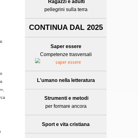
Ragazzi e adulti
pellegrini sulla terra
CONTINUA DAL 2025
a:
Saper essere
Competenze trasversali
to
L'umano
nella letteratura
la
e»,
rca
Strumenti e metodi
per formare ancora
Sport e
vita cristiana
n