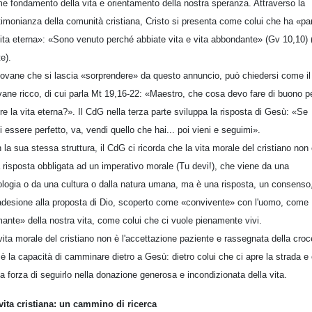
e fondamento della vita e orientamento della nostra speranza. Attraverso la
timonianza della comunità cristiana, Cristo si presenta come colui che ha «pa
vita eterna»: «Sono venuto perché abbiate vita e vita abbondante» (Gv 10,10) (
te).
giovane che si lascia «sorprendere» da questo annuncio, può chiedersi come il
vane ricco, di cui parla Mt 19,16-22: «Maestro, che cosa devo fare di buono p
re la vita eterna?». Il CdG nella terza parte sviluppa la risposta di Gesù: «Se
i essere perfetto, va, vendi quello che hai... poi vieni e seguimi».
 la sua stessa struttura, il CdG ci ricorda che la vita morale del cristiano non
 risposta obbligata ad un imperativo morale (Tu devi!), che viene da una
ologia o da una cultura o dalla natura umana, ma è una risposta, un consenso
adesione alla proposta di Dio, scoperto come «convivente» con l'uomo, come
ante» della nostra vita, come colui che ci vuole pienamente vivi.
vita morale del cristiano non è l'accettazione paziente e rassegnata della croc
è la capacità di camminare dietro a Gesù: dietro colui che ci apre la strada e 
la forza di seguirlo nella donazione generosa e incondizionata della vita.
vita cristiana: un cammino di ricerca