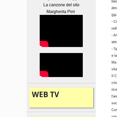
bas
La canzone del sito
dim
Margherita Pirri
(pp
- C
nel
- A
att
- S
e l
Ma 
vit
Il 
cri
ric
WEB
TV
l'a
soc
Con
cri