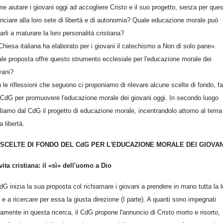
e aiutare i giovani oggi ad accogliere Cristo e il suo progetto, senza per que
unciare alla loro sete di libertà e di autonomia? Quale educazione morale può
tarli a maturare la loro personalità cristiana?
Chiesa italiana ha elaborato per i giovani il catechismo a Non di solo pane».
le proposta offre questo strumento ecclesiale per l'educazione morale dei
vani?
 le riflessioni che seguono ci proponiamo di rilevare alcune scelte di fondo, fa
 CdG per promuovere l'educazione morale dei giovani oggi. In secondo luogo
liamo dal CdG il progetto di educazione morale, incentrandolo attorno al tema
a libertà.
 SCELTE DI FONDO DEL CdG PER L'EDUCAZIONE MORALE DEI GIOVAN
vita cristiana: il «sì» dell'uomo a Dio
CdG inizia la sua proposta col richiamare i giovani a prendere in mano tutta la l
a e a ricercare per essa la giusta direzione (I parte). A quanti sono impegnati
iamente in questa ricerca, il CdG propone l'annuncio di Cristo morto e risorto,