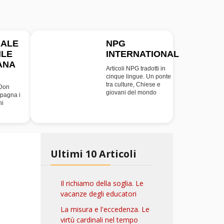
RALE
NPG
ILE
INTERNATIONAL
INT
ANA
Articoli NPG tradotti in
cinque lingue. Un ponte
tra culture, Chiese e
 Don
giovani del mondo
pagna i
ni
Ultimi 10 Articoli
Il richiamo della soglia. Le
vacanze degli educatori
La misura e l'eccedenza. Le
virtù cardinali nel tempo