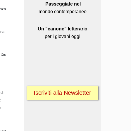
Passeggiate nel
anza
mondo contemporaneo
Un "canone" letterario
ona.
per i giovani oggi
.
 Dio
Iscriviti alla Newsletter
 di
:
o
vere