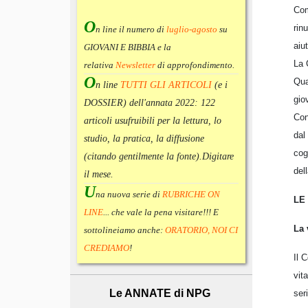
Com
O
rin
n line il numero di
luglio-agosto
su
aiu
GIOVANI E BIBBIA e la
La 
relativa
Newsletter
di approfondimento
.
O
Qua
n line
TUTTI GLI ARTICOLI
(e i
gio
DOSSIER) dell'annata 2022:
122
Con
articoli usufruibili per la lettura, lo
dal
studio, la pratica, la diffusione
cog
(citando gentilmente la fonte).
Digitare
dell
il mese.
U
na nuova serie di
RUBRICHE ON
LE
LINE
... che vale la pena visitare!!! E
La 
sottolineiamo anche:
ORATORIO, NOI CI
CREDIAMO
!
Il 
vit
Le ANNATE di NPG
ser