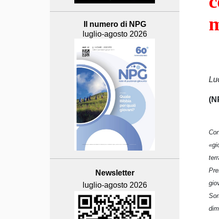
c
m
Il numero di NPG
luglio-agosto 2026
Lu
(N
Con
«gi
ter
Pre
Newsletter
gio
luglio-agosto 2026
Sor
dim