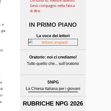
Chi sono io, mentre divento.
(
Gesù compagno nella fatica
di dirsi
IN PRIMO PIANO
, e
 già
La voce dei lettori
za
Oratorio: noi ci crediamo!
Tutto quello che... sull'oratorio
e
SNPG
me
La Chiesa italiana per i giovani
di
ci
la
RUBRICHE NPG 2026