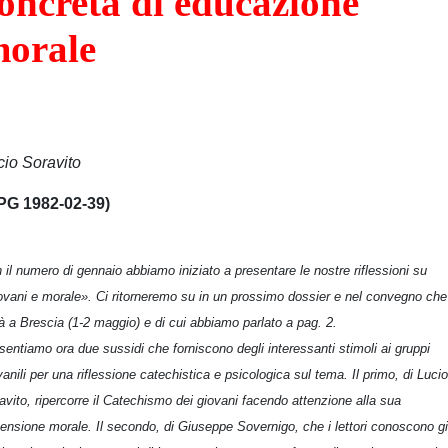
oncreta di educazione
orale
cio Soravito
PG 1982-02-39)
 il numero di gennaio abbiamo iniziato a presentare le nostre riflessioni su
ovani e morale». Ci ritorneremo su in un prossimo dossier e nel convegno che
rà a Brescia (1-2 maggio) e di cui abbiamo parlato a pag. 2.
sentiamo ora due sussidi che forniscono degli interessanti stimoli ai gruppi
vanili per una riflessione catechistica e psicologica sul tema. Il primo, di Lucio
avito, ripercorre il Catechismo dei giovani facendo attenzione alla sua
ensione morale. Il secondo, di Giuseppe Sovernigo, che i lettori conoscono g