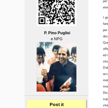
per
ete
I g
far
per
P. Pino Puglisi
dec
e NPG
Que
off
ed 
sit
D'a
acc
met
mor
Dio
sup
Post
it
vit