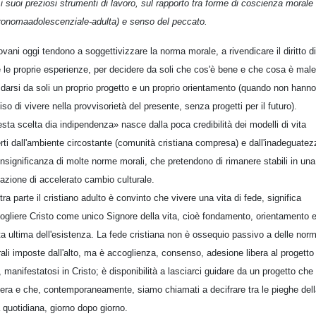
 i suoi preziosi strumenti di lavoro, sul rapporto tra forme di coscienza morale 
ronomaadolescenziale-adulta) e senso del peccato.
iovani oggi tendono a soggettivizzare la norma morale, a rivendicare il diritto di
e le proprie esperienze, per decidere da soli che cos'è bene e che cosa è male
 darsi da soli un proprio progetto e un proprio orientamento (quando non hanno
iso di vivere nella provvisorietà del presente, senza progetti per il futuro).
sta scelta dia indipendenza» nasce dalla poca credibilità dei modelli di vita
erti dall'ambiente circostante (comunità cristiana compresa) e dall'inadeguatez
insignificanza di molte norme morali, che pretendono di rimanere stabili in una
uazione di accelerato cambio culturale.
ltra parte il cristiano adulto è convinto che vivere una vita di fede, significa
ogliere Cristo come unico Signore della vita, cioè fondamento, orientamento 
a ultima dell'esistenza. La fede cristiana non è ossequio passivo a delle nor
ali imposte dall'alto, ma è accoglienza, consenso, adesione libera al progetto 
, manifestatosi in Cristo; è disponibilità a lasciarci guidare da un progetto che 
era e che, contemporaneamente, siamo chiamati a decifrare tra le pieghe del
a quotidiana, giorno dopo giorno.