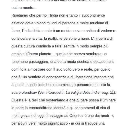
nostra mente...
Ripetiamo che per noi l'India non è tanto il subcontinente
asiatico dove vivono milioni di persone e molte muoiono di
fame; l'India della mente è un modo nuovo e antico di vedere e
considerare la vita, la realtà, le persone umane. L'influenza di
questa cultura comincia a farsi sentire in modo sempre più
ampio sull'intero pianeta... quello che poteva sembrare un
fenomeno passeggero, una certa moda esotica e decadente si
comincia a mostrare con il suo volto vero e reale, per quello
che è: un sentiero di conoscenza e di liberazione interiore che
anche il mondo occidentale comincia a percorrere in tutta la
sua profondità» (Verni-Cerquetti,
La valigia delle Indie
, pag. 11).
Questa è la tesi che sosteniamo e che ci pare possa illuminare
in parte la contraddittoria identità e gli orientamenti di vita di
molti giovani di oggi: il «viaggio ad Oriente» è uno dei modi - e
per alcuni versi molto significativo - in cui si traduce una