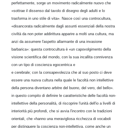
perfettamente, sorge un movimento radicalmente nuovo che
«sottrae il dissenso dal tavolo di disegno degli adulti e lo
trasforma in uno stile di vita». Nasce così una controcultura,
«disancorata radicalmente dagli assunti essenziali della nostra
civiltà da non poter addirittura apparire a molti una cultura, ma
anzi da assumere l'aspetto allarmante di una invasione
barbarica»: questa controcultura è «un capovolgimento della
visione scientifica del mondo, con la sua incallita connivenza
con un tipo di coscienza egocentrica e
e cerebrale; con la consapevolezza che al suo posto ci deve
essere una nuova cultura nella quale le facoltà non intellettive
della persona diventano arbitre del buono, del vero, del bello».
in questo compito di definire le caratteristiche delle facoltà non-
intellettive della personalità, di riscoprire l'unità dell'io a livelli di
interiorità più profondi, che si avvia l'incontro con le tradizioni
orientali, che «hanno una meravigliosa ricchezza di vocaboli
per distinguere la coscienza non-intellettiva, come anche un