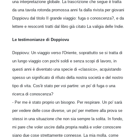
una interpretazione globale. La trascrizione che segue è tratta
da una tavola rotonda promossa anni fa dalla rivista per giovani
Doppiovu dal titolo II grande viaggio: fuga o conoscenza?, e da
lettere e resoconti tratti dal libro già citato La valigia delle Indie.
Le testimonianze di Doppiovu
Doppiovu: Un viaggio verso l'Oriente, soprattutto se si tratta di
un lungo viaggio con pochi soldi e senza scopi di lavoro, in
questi anni è diventato una specie di «classico», acquistando
spesso un significato di rifiuto della nostra società e del nostro
tipo di vita. Cos'è stato per voi partire: un po' di fuga o una
ricerca di conoscenza?
- Per me è stato proprio un bisogno. Per respirare. Un po' sarà
per vedere delle cose diverse, un po' per mettere alla prova se
stessi in una situazione che non sia sempre la solita. In fondo,
mi pare che voler uscire dalla propria realtà e voler conoscere
siano due cose strettamente connesse. La mia molla, come