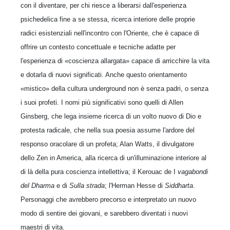
con il diventare, per chi riesce a liberarsi dall'esperienza
psichedelica fine a se stessa, ricerca interiore delle proprie
radici esistenziali nell'incontro con l'Oriente, che è capace di
offrire un contesto concettuale e tecniche adatte per
l'esperienza di «coscienza allargata» capace di arricchire la vita
e dotarla di nuovi significati. Anche questo orientamento
«mistico» della cultura underground non è senza padri, o senza
i suoi profeti. I nomi più significativi sono quelli di Allen
Ginsberg, che lega insieme ricerca di un volto nuovo di Dio e
protesta radicale, che nella sua poesia assume l'ardore del
responso oracolare di un profeta; Alan Watts, il divulgatore
dello Zen in America, alla ricerca di un'illuminazione interiore al
di là della pura coscienza intellettiva; il Kerouac de I
vagabondi
del Dharma
e di
Sulla strada
; l'Herman Hesse di
Siddharta
.
Personaggi che avrebbero precorso e interpretato un nuovo
modo di sentire dei giovani, e sarebbero diventati i nuovi
maestri di vita.