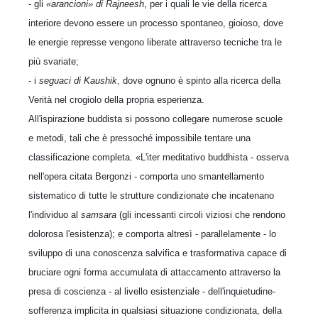
- gli
«arancioni» di Rajneesh
, per i quali le vie della ricerca
interiore devono essere un processo spontaneo, gioioso, dove
le energie represse vengono liberate attraverso tecniche tra le
più svariate;
- i
seguaci di Kaushik
, dove ognuno è spinto alla ricerca della
Verità nel crogiolo della propria esperienza.
All'ispirazione buddista si possono collegare numerose scuole
e metodi, tali che è pressoché impossibile tentare una
classificazione completa. «L'iter meditativo buddhista - osserva
nell'opera citata Bergonzi - comporta uno smantellamento
sistematico di tutte le strutture condizionate che incatenano
l'individuo al
samsara
(gli incessanti circoli viziosi che rendono
dolorosa l'esistenza); e comporta altresì - parallelamente - lo
sviluppo di una conoscenza salvifica e trasformativa capace di
bruciare ogni forma accumulata di attaccamento attraverso la
presa di coscienza - al livello esistenziale - dell'inquietudine-
sofferenza implicita in qualsiasi situazione condizionata, della