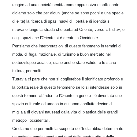
reagire ad una società sentita come oppressiva e soffocante:
diciamo solo che per alcuni (anche se sono pochi e una specie
di élite) la ricerca di spazi nuovi di libertà e di identità si
ritrovano lungo la strada che porta ad Oriente, verso «l'India», o
negli spazi che l'Oriente si è creato in Occidente.
Pensiamo che interpretazioni di questo fenomeno in termini di
moda, di fuga irrazionale, di turismo a buon mercato nel
sottosviluppo asiatico, siano anche state valide, e lo siano
tuttora, per molti.
Tuttavia ci pare che non si coglierebbe il significato profondo e
la portata reale di questo fenomeno se lo si intendesse solo in
questi termini. «L'India - e l'Oriente in genere - è diventata uno
spazio culturale ed umano in cui sono confluite decine di
migliaia di giovani nauseati dalla vita di plastica delle grandi
metropoli occidentali.
Crediamo che per molti la scoperta dell'India abbia determinato
un radicale cambiamento nei ritmi delle nostre vite e della