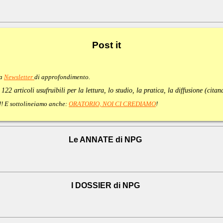
Post
it
va
Newsletter
di approfondimento
.
:
122 articoli usufruibili per la lettura, lo studio, la pratica, la diffusione (cita
e!!! E sottolineiamo anche:
ORATORIO, NOI CI CREDIAMO
!
Le ANNATE di NPG
I DOSSIER di NPG