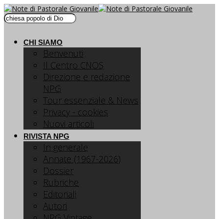
CHI SIAMO
Benvenuti
Il Centro CNOS
Direzione e redazione
NPG
Tour essenziale & News
Privacy - cookies
Nuovi articoli
RIVISTA NPG
In generale
Annate (1967-2026)
Dossier
Rubriche
Editoriali
Autori
NPG Vintage