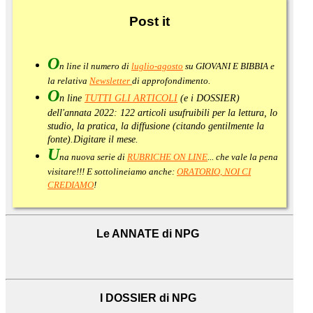
Post
it
O
n line il numero di
luglio-agosto
su GIOVANI E BIBBIA e
la relativa
Newsletter
di approfondimento
.
O
n line
TUTTI GLI ARTICOLI
(e i DOSSIER)
dell'annata 2022:
122 articoli usufruibili per la lettura, lo
studio, la pratica, la diffusione (citando gentilmente la
fonte).
Digitare il mese.
U
na nuova serie di
RUBRICHE ON LINE
... che vale la pena
visitare!!! E sottolineiamo anche:
ORATORIO, NOI CI
CREDIAMO
!
Le ANNATE di NPG
I DOSSIER di NPG