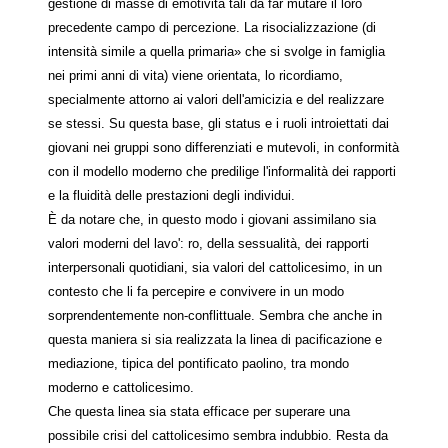
gestione di masse di emotività tali da far mutare il loro
precedente campo di percezione. La risocializzazione (di
intensità simile a quella primaria» che si svolge in famiglia
nei primi anni di vita) viene orientata, lo ricordiamo,
specialmente attorno ai valori dell'amicizia e del realizzare
se stessi. Su questa base, gli status e i ruoli introiettati dai
giovani nei gruppi sono differenziati e mutevoli, in conformità
con il modello moderno che predilige l'informalità dei rapporti
e la fluidità delle prestazioni degli individui.
È da notare che, in questo modo i giovani assimilano sia
valori moderni del lavo': ro, della sessualità, dei rapporti
interpersonali quotidiani, sia valori del cattolicesimo, in un
contesto che li fa percepire e convivere in un modo
sorprendentemente non-conflittuale. Sembra che anche in
questa maniera si sia realizzata la linea di pacificazione e
mediazione, tipica del pontificato paolino, tra mondo
moderno e cattolicesimo.
Che questa linea sia stata efficace per superare una
possibile crisi del cattolicesimo sembra indubbio. Resta da