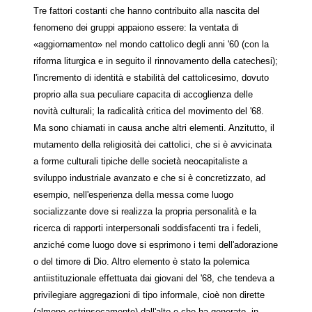
Tre fattori costanti che hanno contribuito alla nascita del
fenomeno dei gruppi appaiono essere: la ventata di
«aggiornamento» nel mondo cattolico degli anni '60 (con la
riforma liturgica e in seguito il rinnovamento della catechesi);
l'incremento di identità e stabilità del cattolicesimo, dovuto
proprio alla sua peculiare capacita di accoglienza delle
novità culturali; la radicalità critica del movimento del '68.
Ma sono chiamati in causa anche altri elementi. Anzitutto, il
mutamento della religiosità dei cattolici, che si è avvicinata
a forme culturali tipiche delle società neocapitaliste a
sviluppo industriale avanzato e che si è concretizzato, ad
esempio, nell'esperienza della messa come luogo
socializzante dove si realizza la propria personalità e la
ricerca di rapporti interpersonali soddisfacenti tra i fedeli,
anziché come luogo dove si esprimono i temi dell'adorazione
o del timore di Dio. Altro elemento è stato la polemica
antiistituzionale effettuata dai giovani del '68, che tendeva a
privilegiare aggregazioni di tipo informale, cioè non dirette
(almeno estrinsecamente) dall'alto e che ha generato, in