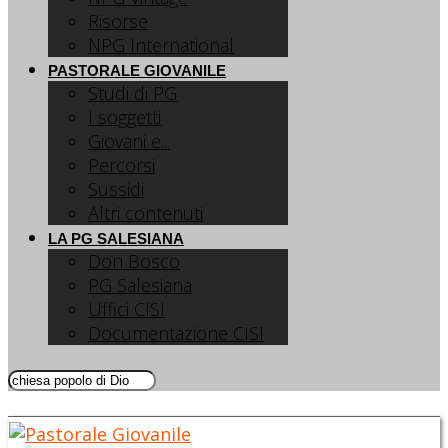
Risorse
NPG International
PASTORALE GIOVANILE
Studi di PG
I soggetti
Giovani e...
Percorsi
Sussidi
Altri contenuti
LA PG SALESIANA
Don Bosco
PG Salesiana
Uffici CISI
Documentazione CISI