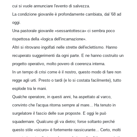
cui si vuole annunciare l'evento di salvezza.
La condizione giovanile è profondamente cambiata, dal '68 ad
oggi.
Una pastorale giovanile «sessantottesca» ci sembra poco
rispettosa della «logica dell'incarnazione».
Altri si ritrovano ingolfati nelle strette dell'eclettismo. Hanno
recuperato suggerimenti da ogni parte. E ne hanno costruito un
progetto operativo, molto povero di coerenza interna.
In un tempo di crisi come è il nostro, questo modo di fare non
regge agli urti. Presto o tardi (e lo si costata facilmente), tutto
esplode tra le mani.
Qualche operatore, in questi anni, ha aspettato al varco,
convinto che l'acqua ritorna sempre al mare... Ha tenuto in
surgelatore il fascio delle sue proposte. E oggi le può
squadernare. Qualcuno gli va dietro; forse soltanto perché
questo stile «sicuro» è fortemente rassicurante... Certo, molti