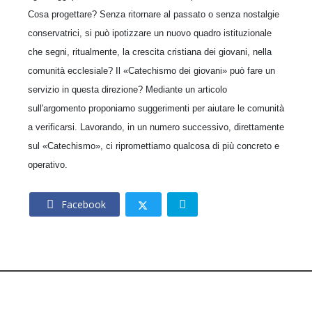
Cosa progettare? Senza ritornare al passato o senza nostalgie
conservatrici, si può ipotizzare un nuovo quadro istituzionale
che segni, ritualmente, la crescita cristiana dei giovani, nella
comunità ecclesiale? Il «Catechismo dei giovani» può fare un
servizio in questa direzione? Mediante un articolo
sull'argomento proponiamo suggerimenti per aiutare le comunità
a verificarsi. Lavorando, in un numero successivo, direttamente
sul «Catechismo», ci ripromettiamo qualcosa di più concreto e
operativo.
Facebook
© 2026 – CNOS Centro Nazionale Opere Salesiane – Via
Giacomo Costamagna 6 - 00181 Roma – C.F. 80215630585.