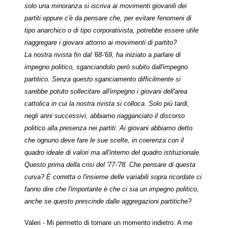
solo una minoranza si iscriva ai movimenti giovanili dei
partiti oppure c'è da pensare che, per evitare fenomeni di
tipo anarchico o di tipo corporativista, potrebbe essere utile
riaggregare i giovani attorno ai movimenti di partito?
La nostra rivista fin dal '68-'69, ha iniziato a parlare di
impegno politico, sganciandolo però subito dall'impegno
partitico. Senza questo sganciamento difficilmente si
sarebbe potuto sollecitare all'impegno i giovani dell'area
cattolica in cui la nostra rivista si colloca. Solo più tardi,
negli anni successivi, abbiamo riagganciato il discorso
politico alla presenza nei partiti. Ai giovani abbiamo detto
che ognuno deve fare le sue scelte, in coerenza con il
quadro ideale di valori ma all'interno del quadro istituzionale.
Questo prima della crisi del '77-'78. Che pensare di questa
curva? È corretta o l'insieme delle variabili sopra ricordate ci
fanno dire che l'importante è che ci sia un impegno politico,
anche se questo prescinde dalle aggregazioni partitiche?
Valeri - Mi permetto di tornare un momento indietro. A me