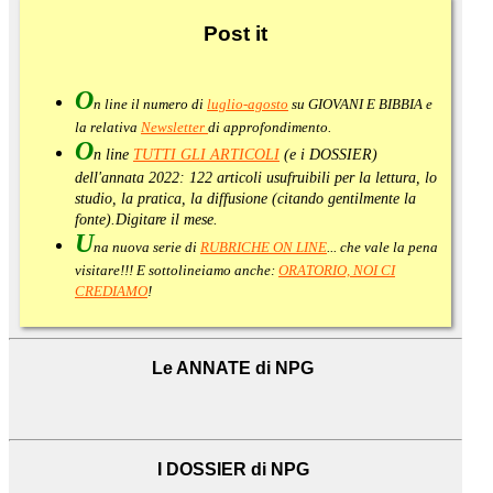
Post
it
O
n line il numero di
luglio-agosto
su GIOVANI E BIBBIA e
la relativa
Newsletter
di approfondimento
.
O
n line
TUTTI GLI ARTICOLI
(e i DOSSIER)
dell'annata 2022:
122 articoli usufruibili per la lettura, lo
studio, la pratica, la diffusione (citando gentilmente la
fonte).
Digitare il mese.
U
na nuova serie di
RUBRICHE ON LINE
... che vale la pena
visitare!!! E sottolineiamo anche:
ORATORIO, NOI CI
CREDIAMO
!
Le ANNATE di NPG
I DOSSIER di NPG