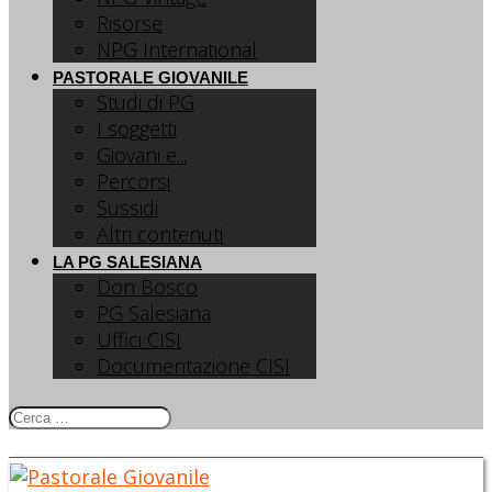
Risorse
NPG International
PASTORALE GIOVANILE
Studi di PG
I soggetti
Giovani e...
Percorsi
Sussidi
Altri contenuti
LA PG SALESIANA
Don Bosco
PG Salesiana
Uffici CISI
Documentazione CISI