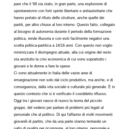
pare che il '68 sia stato, in gran parte, una esplosione di
spontaneismo con forti spinte libertarie e antiautoritarie che
hanno portato al rifiuto delle strutture, anche quelle dei
partiti, per altro chiuse al loro interno. Questo fatto, collegato
al bisogno di autonomia durante il periodo della formazione
politica, rende illusoria e con esiti facilmente negativi una
scelta politica-partitica a 14/16 anni. Con questo non voglio
minimizzare il disimpegno attuale, alla cui origine del resto
sta anzitutto la crisi economica di cui sono soprattutto i
giovani e le donne a fare le spese.
Ci sono attualmente in Italia delle vaste aree di
emarginazione non solo dal ciclo produttivo, ma anche, e di
conseguenza, dalla vita sociale e culturale più generale. È in
questo contesto che si è verificato il cosiddetto riflusso.
Oggi tra i giovani nasce di nuovo la teoria del piccolo
gruppo, del vedersi per parlare di problemi più legati al
personale che al politico. Di qui l'affanno di molti movimenti
giovanili di partito, che da una parte stanno tentando un
salto di qualità per ricomporre, al loro interno, personale e