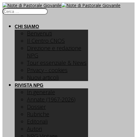
CHI SIAMO
Benvenuti
Il Centro CNOS
Direzione e redazione
NPG
Tour essenziale & News
Privacy - cookies
Nuovi articoli
RIVISTA NPG
In generale
Annate (1967-2026)
Dossier
Rubriche
Editoriali
Autori
NPG Vintage