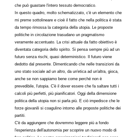
che può guastare l'intero tessuto democratico.
In questo quadro, molto schematizzato, c'è un elemento che
mi preme sottolineare e cioè il fatto che nella politica è stata
da tempo rimossa la categoria della utopia. Le proposte
politiche in circolazione trasudano un pragmatismo
veramente accentuato. La crisi attuale da fatto obiettivo è
diventata categoria dello spirito. Si pensa sempre più ad un
futuro senza rischi, quasi deterministico. Il futuro viene
dedotto dal presente. Dimenticando che nelle transizioni da
uno stato sociale ad un altro, da un'etica ad un'altra, gioca,
anche se non sappiamo bene come perché non è
prevedibile, l'utopia. C'è il dover essere che fa saltare tutti i
calcoli più perfetti, più pianificatori. Oggi della dimensione
politica della utopia non si parla più. E ciò impedisce che le
forze giovanili si coagulino intorno alle proposte politiche dei
partiti.
C'è da aggiungere che dovremmo leggere più a fondo
l'esperienza dell'autonomia per scoprire un nuovo modo di