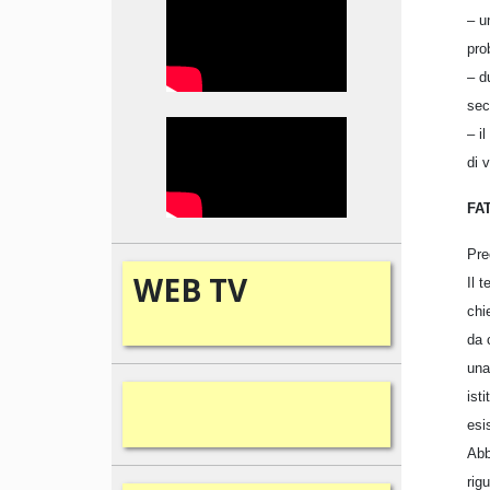
– u
pro
– d
sec
– i
di v
FAT
Pre
WEB
TV
Il 
chi
da 
una
ist
esi
Abb
rig