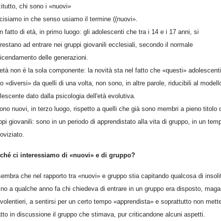
itutto, chi sono i «nuovi»
cisiamo in che senso usiamo il termine ((nuovi».
n fatto di età, in primo luogo: gli adolescenti che tra i 14 e i 17 anni, si
restano ad entrare nei gruppi giovanili ecclesiali, secondo il normale
icendamento delle generazioni.
'età non è la sola componente: la novità sta nel fatto che «questi» adolescenti
o «diversi» da quelli di una volta, non sono, in altre parole, riducibili al modell
lescente dato dalla psicologia dell'età evolutiva.
ono nuovi, in terzo luogo, rispetto a quelli che già sono membri a pieno titolo 
ppi giovanili: sono in un periodo di apprendistato alla vita di gruppo, in un tem
noviziato.
ché ci interessiamo di «nuovi» e di gruppo?
sembra che nel rapporto tra «nuovi» e gruppo stia capitando qualcosa di insoli
ino a qualche anno fa chi chiedeva di entrare in un gruppo era disposto, maga
volentieri, a sentirsi per un certo tempo «apprendista» e soprattutto non mett
atto in discussione il gruppo che stimava, pur criticandone alcuni aspetti.