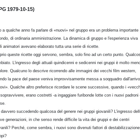
PG 1979-10-15)
o a qualche anno fa parlare di «nuovi» nel gruppo era un problema importante
fondo, di ordinaria amministrazione. La dinamica di gruppo e l'esperienza viva
li animatori avevano elaborato tutta una serie di ricette.
prio queste ricette oggi servono, sembra, solo fino ad un certo punto. Qualco
biato. L'ingresso degli attuali quindicenni e sedicenni nei gruppi è molto men
olore. Qualcuno lo descrive ricorrendo alle immagini dei vecchi film western,
ndo la pace del paese veniva improvvisamente messa a soqquadro dall'arrivo
ovi». Qualche altro preferisce ricordare le scene successive, quando i «vecchi
 sopravvivere, erano costretti -a ingaggiare furibonde lotte con i nuovi padroni 
se.
 davvero succedendo qualcosa del genere nei gruppi giovanili? L'ingresso del
ve generazioni, in che senso rende difficile la vita dei gruppi e dei centri
vanili? Perché, come sembra, i nuovi sono divenuti fattori di destabilizzazione
ppi?