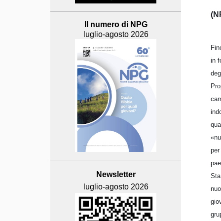
(N
Il numero di NPG
luglio-agosto 2026
Fin
in 
deg
Pro
cam
ind
qua
«nu
per
pae
Newsletter
Sta
luglio-agosto 2026
nuo
gio
gru