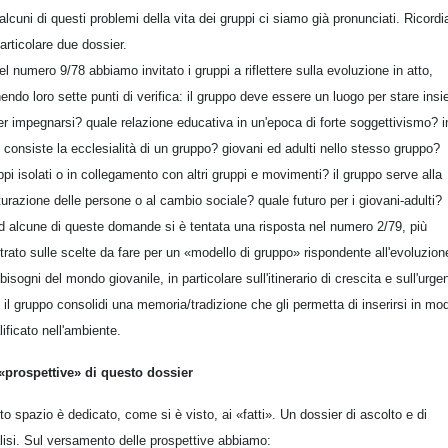
alcuni di questi problemi della vita dei gruppi ci siamo già pronunciati. Ricord
particolare due dossier.
el numero 9/78 abbiamo invitato i gruppi a riflettere sulla evoluzione in atto,
nendo loro sette punti di verifica: il gruppo deve essere un luogo per stare ins
er impegnarsi? quale relazione educativa in un'epoca di forte soggettivismo? i
 consiste la ecclesialità di un gruppo? giovani ed adulti nello stesso gruppo?
ppi isolati o in collegamento con altri gruppi e movimenti? il gruppo serve alla
urazione delle persone o al cambio sociale? quale futuro per i giovani-adulti?
d alcune di queste domande si è tentata una risposta nel numero 2/79, più
trato sulle scelte da fare per un «modello di gruppo» rispondente all'evoluzion
 bisogni del mondo giovanile, in particolare sull'itinerario di crescita e sull'urge
 il gruppo consolidi una memoria/tradizione che gli permetta di inserirsi in mo
lificato nell'ambiente.
«prospettive» di questo dossier
to spazio è dedicato, come si è visto, ai «fatti». Un dossier di ascolto e di
lisi. Sul versamento delle prospettive abbiamo: