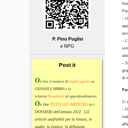
Anz
Pre
– U
app
avv
P. Pino Puglisi
– L
e NPG
son
ado
– S
Post
it
gru
di 
O
n line il numero di
luglio-agosto
su
GIOVANI E BIBBIA e la
Per
relativa
Newsletter
di approfondimento
.
Ci 
O
n line
TUTTI GLI ARTICOLI
(e i
– F
DOSSIER) dell'annata 2022:
122
mal
articoli usufruibili per la lettura, lo
aff
studio, la pratica, la diffusione