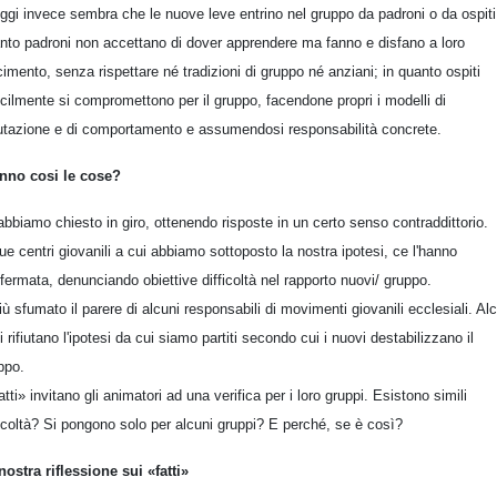
ggi invece sembra che le nuove leve entrino nel gruppo da padroni o da ospiti:
nto padroni non accettano di dover apprendere ma fanno e disfano a loro
cimento, senza rispettare né tradizioni di gruppo né anziani; in quanto ospiti
ficilmente si compromettono per il gruppo, facendone propri i modelli di
utazione e di comportamento e assumendosi responsabilità concrete.
nno cosi le cose?
abbiamo chiesto in giro, ottenendo risposte in un certo senso contraddittorio.
ue centri giovanili a cui abbiamo sottoposto la nostra ipotesi, ce l'hanno
fermata, denunciando obiettive difficoltà nel rapporto nuovi/ gruppo.
iù sfumato il parere di alcuni responsabili di movimenti giovanili ecclesiali. Al
i rifiutano l'ipotesi da cui siamo partiti secondo cui i nuovi destabilizzano il
ppo.
fatti» invitano gli animatori ad una verifica per i loro gruppi. Esistono simili
ficoltà? Si pongono solo per alcuni gruppi? E perché, se è così?
nostra riflessione sui «fatti»