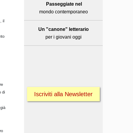
Passeggiate nel
mondo contemporaneo
 il
Un "canone" letterario
nto
per i giovani oggi
re
 di
Iscriviti alla Newsletter
 già
ro