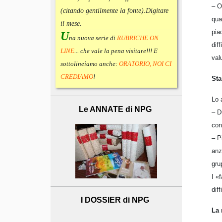
– O
(citando gentilmente la fonte).
Digitare
qua
il mese.
pia
U
na nuova serie di
RUBRICHE ON
dif
LINE
... che vale la pena visitare!!! E
val
sottolineiamo anche:
ORATORIO, NOI CI
CREDIAMO
!
Sta
Lo 
Le ANNATE di NPG
– D
con
– P
anz
gru
I «
dif
I DOSSIER di NPG
La 