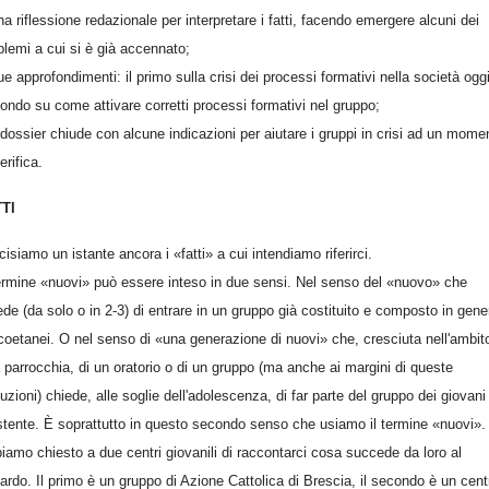
na riflessione redazionale per interpretare i fatti, facendo emergere alcuni dei
blemi a cui si è già accennato;
ue approfondimenti: il primo sulla crisi dei processi formativi nella società oggi,
ondo su come attivare corretti processi formativi nel gruppo;
l dossier chiude con alcune indicazioni per aiutare i gruppi in crisi ad un mome
erifica.
TI
cisiamo un istante ancora i «fatti» a cui intendiamo riferirci.
termine «nuovi» può essere inteso in due sensi. Nel senso del «nuovo» che
ede (da solo o in 2-3) di entrare in un gruppo già costituito e composto in gene
coetanei. O nel senso di «una generazione di nuovi» che, cresciuta nell'ambito
 parrocchia, di un oratorio o di un gruppo (ma anche ai margini di queste
ituzioni) chiede, alle soglie dell'adolescenza, di far parte del gruppo dei giovani
stente. È soprattutto in questo secondo senso che usiamo il termine «nuovi».
iamo chiesto a due centri giovanili di raccontarci cosa succede da loro al
uardo. Il primo è un gruppo di Azione Cattolica di Brescia, il secondo è un cent