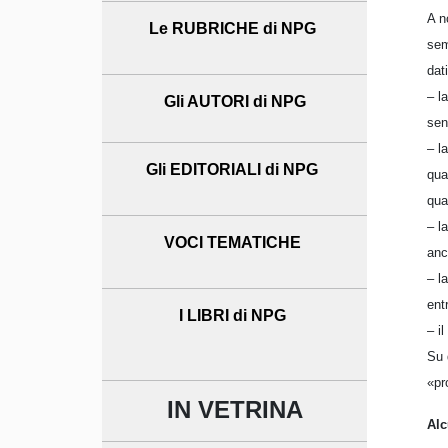
A n
Le RUBRICHE di NPG
sem
dat
– l
Gli AUTORI di NPG
sen
– l
Gli EDITORIALI di NPG
qua
qua
– l
VOCI TEMATICHE
anc
– l
ent
I LIBRI di NPG
– i
Su 
«pr
IN VETRINA
Alc