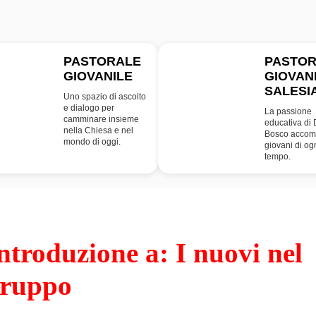
PASTORALE
PASTO
GIOVANILE
GIOVAN
PG
SDB
SALESI
Uno spazio di ascolto
e dialogo per
La passione
camminare insieme
educativa di
nella Chiesa e nel
Bosco accom
mondo di oggi.
giovani di og
tempo.
ntroduzione a: I nuovi nel
ruppo