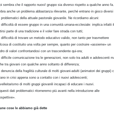
oi sembra che il rapporto nuovi/ gruppo sia diverso rispetto a qualche anno fa.
bra anche un problema abbastanza rilevante, perché entrano in gioco diversi
i problematici della attuale pastorale giovanile. Ne ricordiamo alcuni:
a difficoltà di essere gruppo in una comunità umana-ecclesiale: implica infatti i
tirsi parte di una tradizione e il voler fare strada con tutti;
a difficoltà di trovare un metodo educativo valido, non tanto per trasmettere
lcosa di costituito una volta per sempre, quanto per costruire «assieme» un
dro di valori confrontandosi con un trascendente qui-ora;
a difficile comunicazione tra le generazioni, non solo tra adulti e adolescenti m
he tra giovani con qualche anno soltanto di differenza;
a denuncia della fragilità culturale di molti giovani-adulti (animatori dei gruppi) 
rano in crisi appena sono a contatto con i nuovi adolescenti;
l velleitarismo di molti gruppi giovanili incapaci di educare i nuovi.
questi dati problematici ritorneremo più avanti nella introduzione alle
ospettive».
une cose le abbiamo già dette