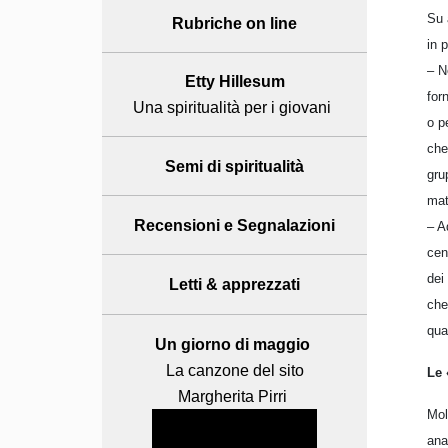
Su 
Rubriche on line
in 
– N
Etty Hillesum
for
Una spiritualità per i giovani
o p
che
Semi di spiritualità
gru
mat
Recensioni
e Segnalazioni
– A
cen
dei
Letti & apprezzati
che
qua
Un giorno di maggio
La canzone del sito
Le 
Margherita Pirri
Mol
ana