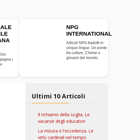
RALE
NPG
ILE
INTERNATIONAL
INT
ANA
Articoli NPG tradotti in
cinque lingue. Un ponte
tra culture, Chiese e
 Don
giovani del mondo
pagna i
ni
Ultimi 10 Articoli
Il richiamo della soglia. Le
vacanze degli educatori
La misura e l'eccedenza. Le
virtù cardinali nel tempo