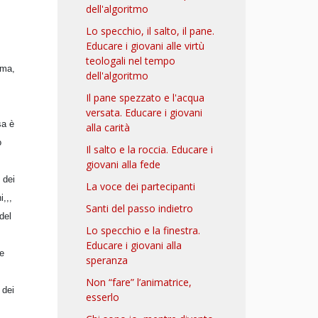
dell'algoritmo
Lo specchio, il salto, il pane.
Educare i giovani alle virtù
teologali nel tempo
 ma,
dell'algoritmo
Il pane spezzato e l'acqua
versata. Educare i giovani
sa è
alla carità
o
Il salto e la roccia. Educare i
giovani alla fede
 dei
La voce dei partecipanti
,,,
Santi del passo indietro
del
Lo specchio e la finestra.
Educare i giovani alla
le
speranza
Non “fare” l’animatrice,
 dei
esserlo