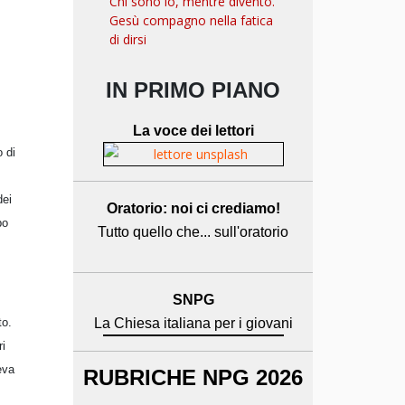
Chi sono io, mentre divento.
Gesù compagno nella fatica
di dirsi
IN PRIMO PIANO
La voce dei lettori
o di
dei
Oratorio: noi ci crediamo!
po
Tutto quello che... sull'oratorio
SNPG
to.
La Chiesa italiana per i giovani
ri
eva
RUBRICHE NPG 2026