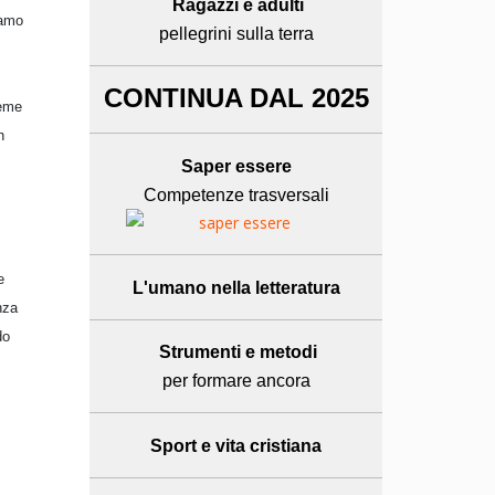
Ragazzi e adulti
iamo
pellegrini sulla terra
CONTINUA DAL 2025
ieme
n
Saper essere
Competenze trasversali
e
L'umano
nella letteratura
nza
do
Strumenti e metodi
per formare ancora
Sport e
vita cristiana