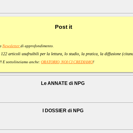
Post
it
va
Newsletter
di approfondimento
.
:
122 articoli usufruibili per la lettura, lo studio, la pratica, la diffusione (cita
e!!! E sottolineiamo anche:
ORATORIO, NOI CI CREDIAMO
!
Le ANNATE di NPG
I DOSSIER di NPG