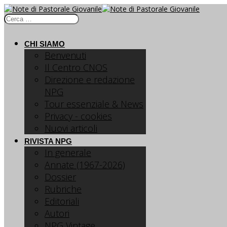
CHI SIAMO
Benvenuti
Il Centro CNOS
Direzione e redazione
NPG
Tour essenziale & News
Privacy - cookies
Nuovi articoli
RIVISTA NPG
In generale
Annate (1967-2026)
Dossier
Rubriche
Editoriali
Autori
NPG Vintage