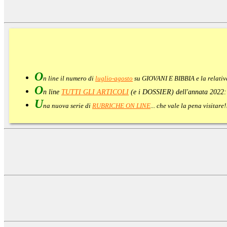
O
n line il numero di
luglio-agosto
su GIOVANI E BIBBIA e la relati
O
n line
TUTTI GLI ARTICOLI
(e i DOSSIER) dell'annata 2022
U
na nuova serie di
RUBRICHE ON LINE
... che vale la pena visitar