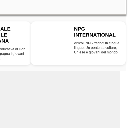
RALE
NPG
ILE
INTERNATIONAL
INT
ANA
Articoli NPG tradotti in cinque
lingue. Un ponte tra culture,
educativa di Don
Chiese e giovani del mondo
agna i giovani
.