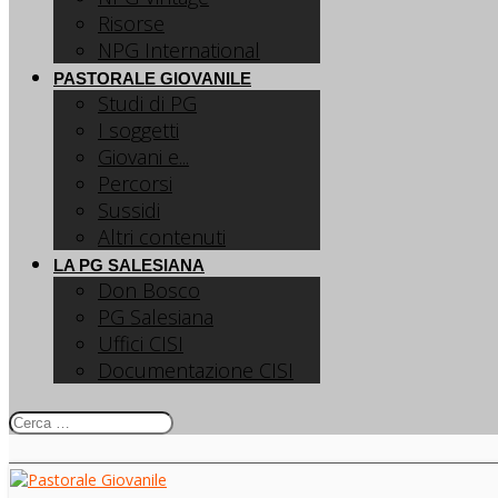
Risorse
NPG International
PASTORALE GIOVANILE
Studi di PG
I soggetti
Giovani e...
Percorsi
Sussidi
Altri contenuti
LA PG SALESIANA
Don Bosco
PG Salesiana
Uffici CISI
Documentazione CISI