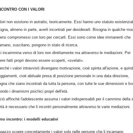
INCONTRO CON I VALORI
alori non esistono in astratto, teoricamente. Essi hanno uno statuto esistenzia
ogna, almeno in parte, averli incontrati per desiderarli. Bisogna in qualche mo
ersi compromessi con loro per cercarli. Essi sono come idee immanenti che
amano, suscitano, pongono in stato di ricerca.
si incammina verso di loro non direttamente ma attraverso le mediazioni. Per
ere fatti propri devono essere scoperti, «svelati».
erché i valori intravvisti divengano motivazione, cioè spinta all'azione, e quind
eggiamenti, cioè abituale presa di posizione personale in una data direzione,
ogna che siano incontrati da tutta la persona, con tutte le sue dimensioni e live
ondo i dinamismi psichici propri dell'età.
ciò affinché l'adolescente assuma i valori indispensabili per il cammino della 
ertà è necessario che li incontri personalmente attraverso le varie mediazioni.
mo incontro: i modelli educativi
ragazzo scopre concretamente i valori solo nelle persone che li incarnano.