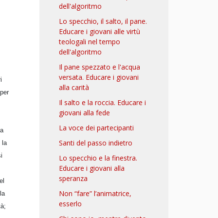
dell'algoritmo
Lo specchio, il salto, il pane.
Educare i giovani alle virtù
teologali nel tempo
dell'algoritmo
Il pane spezzato e l'acqua
versata. Educare i giovani
i
alla carità
 per
Il salto e la roccia. Educare i
giovani alla fede
La voce dei partecipanti
la
Santi del passo indietro
 la
i
Lo specchio e la finestra.
Educare i giovani alla
speranza
el
Non “fare” l’animatrice,
la
esserlo
tà;