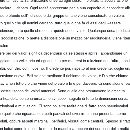
ure la riuscita, l'affermazione di sé ad ogni costo, il profitto, la soddisfazione
ediata, il denaro. Ogni realtà apprezzata per la sua capacità di rispondere all
ese profonde dell'individuo o del gruppo umano viene considerato un valore.
to quello che gli uomini cercano, tutto quello che fa di essi degli «essere
iderosi», tutto quello che conta, questi sono i valori. Qualunque cosa produce
 soddisfazione, o mette a disposizione un mezzo per raggiungerla, viene rite
valore.
ere per dei valori significa decentrarsi da se stessi e aprirsi, abbandonare un
eggiamento velleitario ed egocentrico per mettersi in relazione con l'altro, con t
 altri, con Dio, con il cosmo. Il credente poi, rispetto al non credente, coglie un
ensione nuova. Egli sa che mediante il richiamo dei valori, è Dio che chiama.
tavia non tutto ciò che viene detto valore lo è per davvero. Ci sono alcune rea
 costituiscono dei valori autentici. Sono quelle che promuovono la crescita
entica della persona umana, lo sviluppo integrale di tutte le dimensioni senza
uzionismi e mutilazioni. Ci sono poi altre realtà che di fatto sono pseudovalori.
o quelle che riguardano aspetti parziali del divenire umano presentati come
oluti, oppure aspetti marginali, periferici, vissuti come centrali. Spesso si tratt
ori ludici come lo sport, la moto, la macchina, oppure dei surrogati della realtà