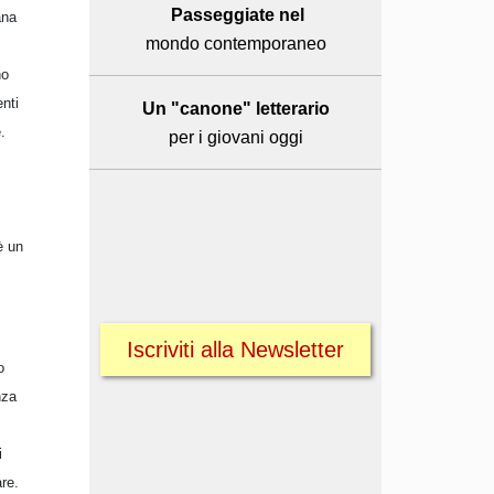
Passeggiate nel
ana
mondo contemporaneo
no
enti
Un "canone" letterario
.
per i giovani oggi
è un
Iscriviti alla Newsletter
o
nza
i
are.