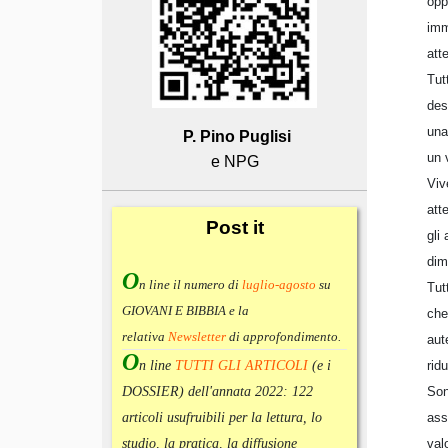
opp
imm
att
Tut
des
una
P. Pino Puglisi
un 
e NPG
Viv
att
Post
it
gli
dim
O
n line il numero di
luglio-agosto
su
Tut
GIOVANI E BIBBIA e la
che
relativa
Newsletter
di approfondimento
.
aut
O
rid
n line
TUTTI GLI ARTICOLI
(e i
Son
DOSSIER) dell'annata 2022:
122
ass
articoli usufruibili per la lettura, lo
val
studio, la pratica, la diffusione