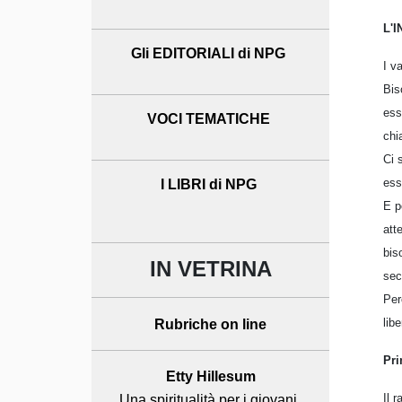
L'
Gli EDITORIALI di NPG
I v
Bis
ess
VOCI TEMATICHE
chi
Ci 
ess
I LIBRI di NPG
E p
att
bis
IN VETRINA
sec
Per
lib
Rubriche on line
Pri
Etty Hillesum
Il 
Una spiritualità per i giovani