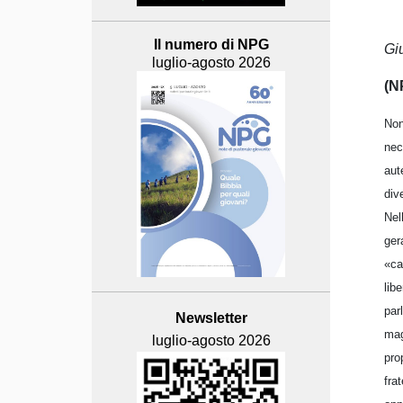
Il numero di NPG
Gi
luglio-agosto 2026
(N
Non
nec
aut
div
Nel
ger
«ca
lib
par
Newsletter
mag
luglio-agosto 2026
pro
frat