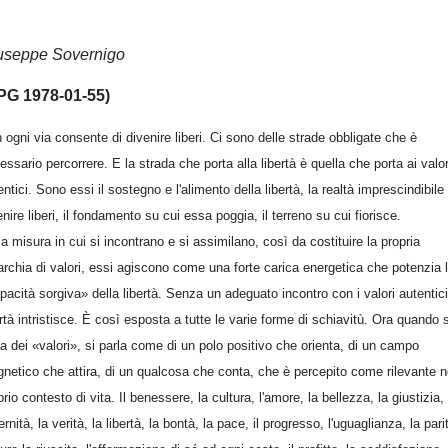
useppe Sovernigo
PG 1978-01-55)
 ogni via consente di divenire liberi. Ci sono delle strade obbligate che è
essario percorrere. E la strada che porta alla libertà è quella che porta ai valor
entici. Sono essi il sostegno e l'alimento della libertà, la realtà imprescindibile
enire liberi, il fondamento su cui essa poggia, il terreno su cui fiorisce.
la misura in cui si incontrano e si assimilano, così da costituire la propria
archia di valori, essi agiscono come una forte carica energetica che potenzia 
pacità sorgiva» della libertà. Senza un adeguato incontro con i valori autentici
ertà intristisce. È così esposta a tutte le varie forme di schiavitù. Ora quando s
la dei «valori», si parla come di un polo positivo che orienta, di un campo
netico che attira, di un qualcosa che conta, che è percepito come rilevante n
prio contesto di vita. Il benessere, la cultura, l'amore, la bellezza, la giustizia, 
ernità, la verità, la libertà, la bontà, la pace, il progresso, l'uguaglianza, la pari