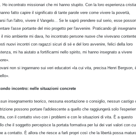
a. Ho incontrato missionari che mi hanno stupito. Con la loro esperienza cristi
hanno fatto capire il significato di tante parole vere come vivere la povertà,
rsi l'un l'altro, vivere il Vangelo... Se le saprò prendere sul serio, esse posso
entare l'asse portante del mio progetto per l'avvenire. Praticando gli insegnam
 il mio ambiente mi dava, ho incontrato persone nuove che vivevano contente
sti nuovi incontri con ragazzi sicuri di sé e del loro avvenire, felici della loro
stenza, mi ha aiutato a fortificarmi nello spirito, mi hanno insegnato a vivere
more».
iovani non si ingannano sui veri educatori «la cui vita, precisa Henri Bergson, 
ello».
ondo incontro: nelle situazioni concrete
sun insegnamento teorico, nessuna esortazione o consiglio, nessun castigo 
trizione possono portare l'adolescente a quello che raggiungerà solo l'esperie
etta, con il contatto vivo con i problemi e con le situazioni di vita. È a questo
ello che il soggetto percepisce la portata formativa per lui dei vari valori con cu
ne a contatto. È allora che riesce a farli propri così che la libertà possa matur