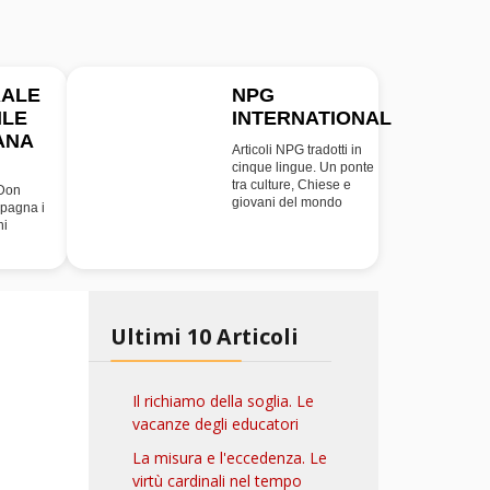
RALE
NPG
ILE
INTERNATIONAL
INT
ANA
Articoli NPG tradotti in
cinque lingue. Un ponte
tra culture, Chiese e
 Don
giovani del mondo
pagna i
ni
Ultimi 10 Articoli
Il richiamo della soglia. Le
vacanze degli educatori
La misura e l'eccedenza. Le
virtù cardinali nel tempo