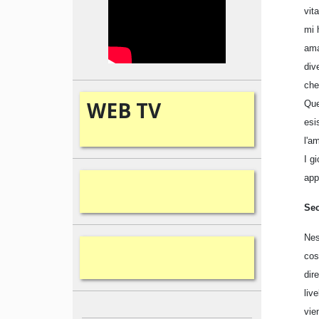
vit
mi 
ama
div
che
WEB
TV
Que
esi
l'a
I g
app
Sec
Nes
cos
dir
liv
vie