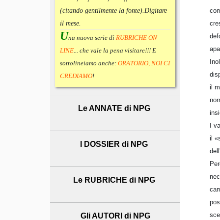
com
(citando gentilmente la fonte).
Digitare
cre
il mese.
U
def
na nuova serie di
RUBRICHE ON
apat
LINE
... che vale la pena visitare!!! E
Ino
sottolineiamo anche:
ORATORIO, NOI CI
dis
CREDIAMO
!
il 
nor
Le ANNATE di NPG
ins
I v
il 
I DOSSIER di NPG
del
Per
nec
Le RUBRICHE di NPG
cam
pos
sce
Gli AUTORI di NPG