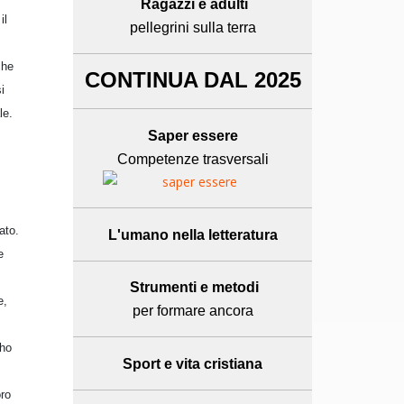
Ragazzi e adulti
il
pellegrini sulla terra
che
CONTINUA DAL 2025
i
le.
Saper essere
Competenze trasversali
ato.
L'umano
nella letteratura
e
Strumenti e metodi
e,
per formare ancora
 ho
Sport e
vita cristiana
oro