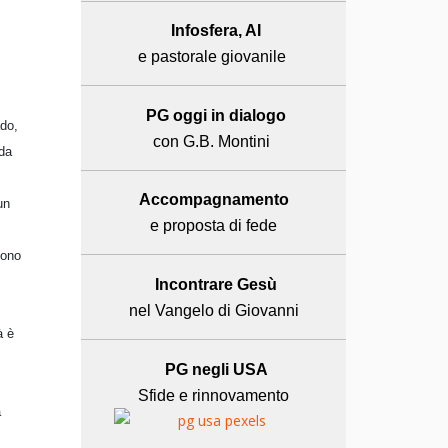
Infosfera, AI
e pastorale giovanile
PG oggi in dialogo
ado,
con G.B. Montini
rda
Accompagnamento
un
e proposta di fede
cono
Incontrare Gesù
nel Vangelo di Giovanni
à è
PG negli USA
Sfide e rinnovamento
a