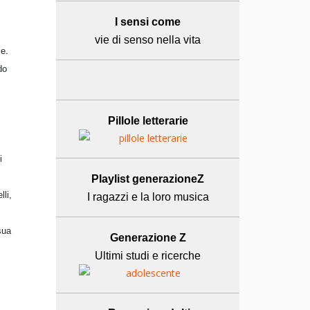
I sensi come
vie di senso nella vita
le.
do
Pillole letterarie
i
Playlist generazioneZ
lli,
I ragazzi e la loro musica
sua
Generazione Z
Ultimi studi e ricerche