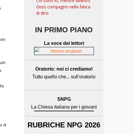
Chi sono io, mentre divento.
Gesù compagno nella fatica
e
di dirsi
IN PRIMO PIANO
nuto
La voce dei lettori
utti
Oratorio: noi ci crediamo!
a
Tutto quello che... sull'oratorio
ltà
SNPG
La Chiesa italiana per i giovani
RUBRICHE NPG 2026
a di