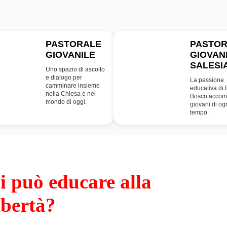
PASTORALE
PASTO
GIOVANILE
GIOVAN
PG
SDB
SALESI
Uno spazio di ascolto
e dialogo per
La passione
camminare insieme
educativa di
nella Chiesa e nel
Bosco accom
mondo di oggi.
giovani di og
tempo.
i può educare alla
ibertà?