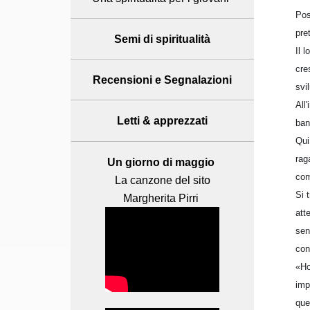
Pos
pret
Semi di spiritualità
Il 
cre
Recensioni
e Segnalazioni
svi
All
Letti & apprezzati
ban
Qui
rag
Un giorno di maggio
com
La canzone del sito
Si 
Margherita Pirri
att
sen
con
«Ho
imp
que