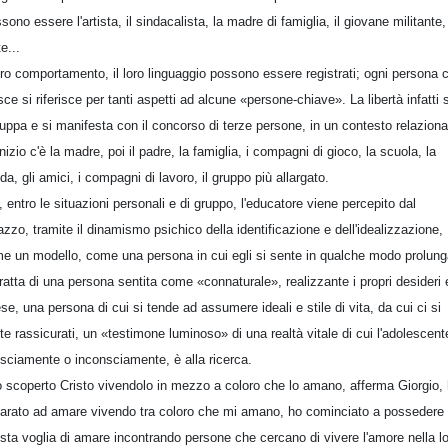
sono essere l'artista, il sindacalista, la madre di famiglia, il giovane militante, 
e...
loro comportamento, il loro linguaggio possono essere registrati; ogni persona 
sce si riferisce per tanti aspetti ad alcune «persone-chiave». La libertà infatti s
luppa e si manifesta con il concorso di terze persone, in un contesto relaziona
'inizio c'è la madre, poi il padre, la famiglia, i compagni di gioco, la scuola, la
da, gli amici, i compagni di lavoro, il gruppo più allargato.
, entro le situazioni personali e di gruppo, l'educatore viene percepito dal
azzo, tramite il dinamismo psichico della identificazione e dell'idealizzazione,
e un modello, come una persona in cui egli si sente in qualche modo prolung
tratta di una persona sentita come «connaturale», realizzante i propri desideri 
ese, una persona di cui si tende ad assumere ideali e stile di vita, da cui ci si
te rassicurati, un «testimone luminoso» di una realtà vitale di cui l'adolescent
sciamente o inconsciamente, è alla ricerca.
 scoperto Cristo vivendolo in mezzo a coloro che lo amano, afferma Giorgio,
arato ad amare vivendo tra coloro che mi amano, ho cominciato a possedere
sta voglia di amare incontrando persone che cercano di vivere l'amore nella l