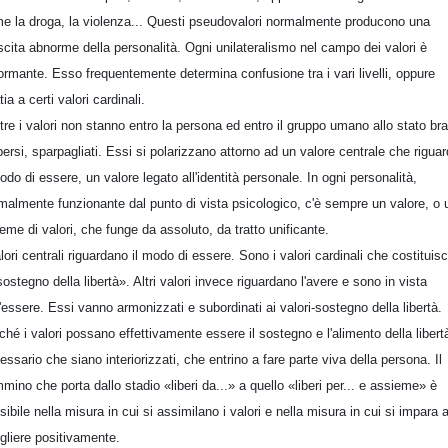
e la droga, la violenza... Questi pseudovalori normalmente producono una
scita abnorme della personalità. Ogni unilateralismo nel campo dei valori è
ormante. Esso frequentemente determina confusione tra i vari livelli, oppure
ia a certi valori cardinali.
ltre i valori non stanno entro la persona ed entro il gruppo umano allo stato br
persi, sparpagliati. Essi si polarizzano attorno ad un valore centrale che rigua
modo di essere, un valore legato all'identità personale. In ogni personalità,
malmente funzionante dal punto di vista psicologico, c'è sempre un valore, o 
ieme di valori, che funge da assoluto, da tratto unificante.
alori centrali riguardano il modo di essere. Sono i valori cardinali che costituis
«sostegno della libertà». Altri valori invece riguardano l'avere e sono in vista
l'essere. Essi vanno armonizzati e subordinati ai valori-sostegno della libertà.
ché i valori possano effettivamente essere il sostegno e l'alimento della libert
essario che siano interiorizzati, che entrino a fare parte viva della persona. Il
mino che porta dallo stadio «liberi da...» a quello «liberi per... e assieme» è
sibile nella misura in cui si assimilano i valori e nella misura in cui si impara 
gliere positivamente.