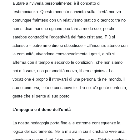
aiutare a riviverla personalmente: è il concetto di
testimonianza. Questo accento convinto sulla libertà non va
comunque frainteso con un relativismo pratico o teorico; tra noi
non si dice mai che ognuno può fare a modo suo, perché
sarebbe contraddire l'oggettività del fatto cristiano. Più si
aderisce – potremmo dire si obbedisce – all'incontro storico con
la comunità, vivendone consapevolmente i gesti, e più si
afferma con il tempo e secondo le condizioni, che non siamo
noi a fissare, una personalità nuova, libera e gioiosa. La
vocazione è proprio il ritrovarsi di una personalità nel mondo, il
suo esprimersi, lieto e consapevole. Tra noi c'è gente contenta,
gente che si sente al suo posto.
L'impegno e il dono dell'unità
La nostra pedagogia porta fino alle estreme conseguenze la
logica del sacramento. Nella misura in cui il cristiano vive una
coscienza nuova di sé (vivo non io, vive in me Cristo), produce