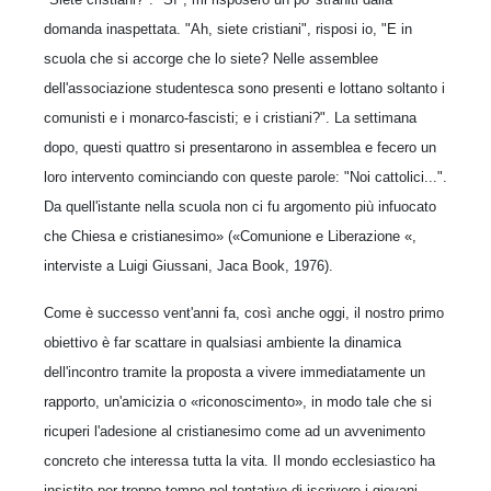
domanda inaspettata. "Ah, siete cristiani", risposi io, "E in
scuola che si accorge che lo siete? Nelle assemblee
dell'associazione studentesca sono presenti e lottano soltanto i
comunisti e i monarco-fascisti; e i cristiani?". La settimana
dopo, questi quattro si presentarono in assemblea e fecero un
loro intervento cominciando con queste parole: "Noi cattolici...".
Da quell'istante nella scuola non ci fu argomento più infuocato
che Chiesa e cristianesimo» («Comunione e Liberazione «,
interviste a Luigi Giussani, Jaca Book, 1976).
Come è successo vent'anni fa, così anche oggi, il nostro primo
obiettivo è far scattare in qualsiasi ambiente la dinamica
dell'incontro tramite la proposta a vivere immediatamente un
rapporto, un'amicizia o «riconoscimento», in modo tale che si
ricuperi l'adesione al cristianesimo come ad un avvenimento
concreto che interessa tutta la vita. Il mondo ecclesiastico ha
insistito per troppo tempo nel tentativo di iscrivere i giovani