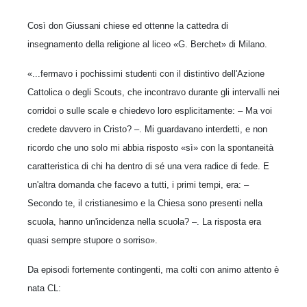
Così don Giussani chiese ed ottenne la cattedra di
insegnamento della religione al liceo «G. Berchet» di Milano.
«...fermavo i pochissimi studenti con il distintivo dell'Azione
Cattolica o degli Scouts, che incontravo durante gli intervalli nei
corridoi o sulle scale e chiedevo loro esplicitamente: – Ma voi
credete davvero in Cristo? –. Mi guardavano interdetti, e non
ricordo che uno solo mi abbia risposto «sì» con la spontaneità
caratteristica di chi ha dentro di sé una vera radice di fede. E
un'altra domanda che facevo a tutti, i primi tempi, era: –
Secondo te, il cristianesimo e la Chiesa sono presenti nella
scuola, hanno un'incidenza nella scuola? –. La risposta era
quasi sempre stupore o sorriso».
Da episodi fortemente contingenti, ma colti con animo attento è
nata CL: