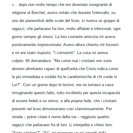
«... dopo non molto tempo che ero diventato insegnante di
religione al Berchet, avevo notato che durante l'intervallo, su
uno dei pianerottoli delle scale del liceo, si riuniva un gruppo di
ragazzi, che parlavano fra loro, molto affiatati e infervorati, ogni
giorno sempre gli stessi. La loro costante amicizia mi aveva
positivamente impressionato. Avevo allora chiesto chi fossero
e mi era stato risposto: "I comunisti". La cosa mi aveva
colpito. Mi domandavo: "Ma come mai i cristiani non sono
almeno altrettanto capaci di quell'unità che Cristo indica come
la più immediata e visibile fra le caratteristiche di chi crede in
Lui?". Così un giorno dopo le lezioni, me ne tornavo a casa
rimuginando questo fatto, tutto incollerito per questa incapacità
di essere fedeli a se stessi, e alla propria fede, che i cristiani
presenti nel liceo dimostravano così clamorosamente. Per
strada – potrei citare il nome della via – raggiunsi quattro
ragazzi che parlavano fra di loro. Li interpellai e chiesi loro:
"Siete cristiani?". "Sì", mi risposero un po' straniti dalla