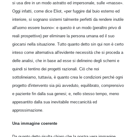
si usa dire in un modo astratto ed impersonale, sulle «masse».
Oggi infatti, come dice Eliot, «per fuggire dal buio esterno ed
interiore, si sognano sistemi talmente perfetti da rendere inutile
all'uomo essere buono»: e questo è un modo (peraltro privo di
reali prospettive) per eliminare la persona umana ed il suo
giocarsi nella situazione. Tutto quanto detto sin qui non è certo
inteso come alternativa all'evidente necessità che si proceda a
delle analisi, che in base ad esse si delineino degli schemi e
quindi si tentino dei progetti razionali. Ciò che noi
sottolineiamo, tuttavia, è quanto crea le condizioni perché ogni
progetto d'intervento sia più avveduto, equilibrato, comprensivo
e paziente fin dalla sua genesi; e, nello stesso tempo, meno
appesantito dalla sua inevitabile meccanicità ed
approssimazione.
Una immagine coerente
Da quanto detto risulta chiaro che la nostra vera immagine