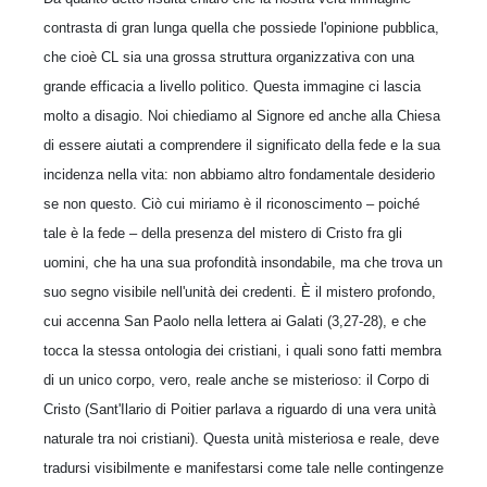
contrasta di gran lunga quella che possiede l'opinione pubblica,
che cioè CL sia una grossa struttura organizzativa con una
grande efficacia a livello politico. Questa immagine ci lascia
molto a disagio. Noi chiediamo al Signore ed anche alla Chiesa
di essere aiutati a comprendere il significato della fede e la sua
incidenza nella vita: non abbiamo altro fondamentale desiderio
se non questo. Ciò cui miriamo è il riconoscimento – poiché
tale è la fede – della presenza del mistero di Cristo fra gli
uomini, che ha una sua profondità insondabile, ma che trova un
suo segno visibile nell'unità dei credenti. È il mistero profondo,
cui accenna San Paolo nella lettera ai Galati (3,27-28), e che
tocca la stessa ontologia dei cristiani, i quali sono fatti membra
di un unico corpo, vero, reale anche se misterioso: il Corpo di
Cristo (Sant'Ilario di Poitier parlava a riguardo di una vera unità
naturale tra noi cristiani). Questa unità misteriosa e reale, deve
tradursi visibilmente e manifestarsi come tale nelle contingenze