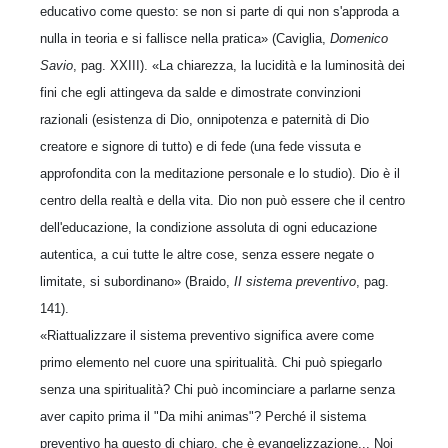
educativo come questo: se non si parte di qui non s'approda a
nulla in teoria e si fallisce nella pratica» (Caviglia,
Domenico
Savio
, pag. XXIII). «La chiarezza, la lucidità e la luminosità dei
fini che egli attingeva da salde e dimostrate convinzioni
razionali (esistenza di Dio, onnipotenza e paternità di Dio
creatore e signore di tutto) e di fede (una fede vissuta e
approfondita con la meditazione personale e lo studio). Dio è il
centro della realtà e della vita. Dio non può essere che il centro
dell'educazione, la condizione assoluta di ogni educazione
autentica, a cui tutte le altre cose, senza essere negate o
limitate, si subordinano» (Braido,
II sistema preventivo
, pag.
141).
«Riattualizzare il sistema preventivo significa avere come
primo elemento nel cuore una spiritualità. Chi può spiegarlo
senza una spiritualità? Chi può incominciare a parlarne senza
aver capito prima il "Da mihi animas"? Perché il sistema
preventivo ha questo di chiaro, che è evangelizzazione... Noi