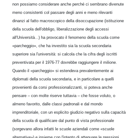
non possiamo considerare anche perché ci sembrano divenute
meno consistenti col passare degli anni e meno rilevanti
dinanzi al fatto macroscopico della disoccupazione (istituzione
della scuola dell'obbligo, liberalizzazione degli accessi
all'Università...) ha provocato il fenomeno della scuola come
«parcheggio», che ha investito sia la scuola secondaria
superiore sia l'università: si calcola che la cifra degli iscritti
preventivata per il 1976-77 dovrebbe raggiungere il milione.
Quando il «parcheggio» si estendeva prevalentemente ai
diplomati della scuola secondaria, e in particolare a quelli
provenienti da corsi professionalizzanti, si poteva anche
pensare – con molte riserve tuttavia – che fosse voluto, o
almeno favorito, dalle classi padronali e dal mondo
imprenditoriale, con un esplicito giudizio negativo sulla capacità
della scuola di qualificare dal punto di vista professionale
(sorgevano allora infatti le scuole aziendali come «scuole
alternative») e insieme con l'intento di attenuare le pressioni