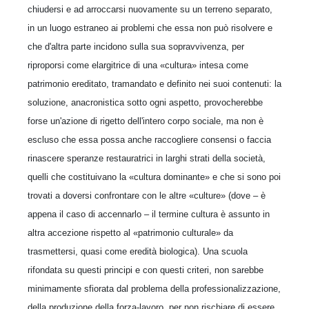
chiudersi e ad arroccarsi nuovamente su un terreno separato,
in un luogo estraneo ai problemi che essa non può risolvere e
che d'altra parte incidono sulla sua sopravvivenza, per
riproporsi come elargitrice di una «cultura» intesa come
patrimonio ereditato, tramandato e definito nei suoi contenuti: la
soluzione, anacronistica sotto ogni aspetto, provocherebbe
forse un'azione di rigetto dell'intero corpo sociale, ma non è
escluso che essa possa anche raccogliere consensi o faccia
rinascere speranze restauratrici in larghi strati della società,
quelli che costituivano la «cultura dominante» e che si sono poi
trovati a doversi confrontare con le altre «culture» (dove – è
appena il caso di accennarlo – il termine cultura è assunto in
altra accezione rispetto al «patrimonio culturale» da
trasmettersi, quasi come eredità biologica). Una scuola
rifondata su questi principi e con questi criteri, non sarebbe
minimamente sfiorata dal problema della professionalizzazione,
della produzione della forza-lavoro, per non rischiare di essere