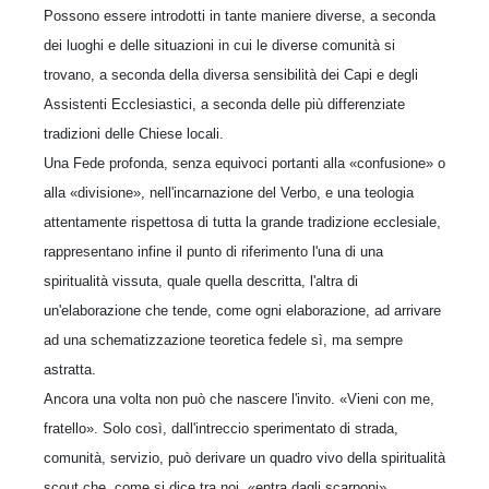
Possono essere introdotti in tante maniere diverse, a seconda
dei luoghi e delle situazioni in cui le diverse comunità si
trovano, a seconda della diversa sensibilità dei Capi e degli
Assistenti Ecclesiastici, a seconda delle più differenziate
tradizioni delle Chiese locali.
Una Fede profonda, senza equivoci portanti alla «confusione» o
alla «divisione», nell'incarnazione del Verbo, e una teologia
attentamente rispettosa di tutta la grande tradizione ecclesiale,
rappresentano infine il punto di riferimento l'una di una
spiritualità vissuta, quale quella descritta, l'altra di
un'elaborazione che tende, come ogni elaborazione, ad arrivare
ad una schematizzazione teoretica fedele sì, ma sempre
astratta.
Ancora una volta non può che nascere l'invito. «Vieni con me,
fratello». Solo così, dall'intreccio sperimentato di strada,
comunità, servizio, può derivare un quadro vivo della spiritualità
scout che, come si dice tra noi, «entra dagli scarponi».