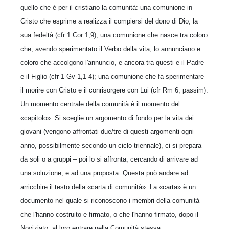
quello che è per il cristiano la comunità: una comunione in
Cristo che esprime a realizza il compiersi del dono di Dio, la
sua fedeltà (cfr 1 Cor 1,9); una comunione che nasce tra coloro
che, avendo sperimentato il Verbo della vita, lo annunciano e
coloro che accolgono l'annuncio, e ancora tra questi e il Padre
e il Figlio (cfr 1 Gv 1,1-4); una comunione che fa sperimentare
il morire con Cristo e il conrisorgere con Lui (cfr Rm 6, passim).
Un momento centrale della comunità è il momento del
«capitolo». Si sceglie un argomento di fondo per la vita dei
giovani (vengono affrontati due/tre di questi argomenti ogni
anno, possibilmente secondo un ciclo triennale), ci si prepara –
da soli o a gruppi – poi lo si affronta, cercando di arrivare ad
una soluzione, e ad una proposta. Questa può andare ad
arricchire il testo della «carta di comunità». La «carta» è un
documento nel quale si riconoscono i membri della comunità
che l'hanno costruito e firmato, o che l'hanno firmato, dopo il
Noviziato, al loro entrare nella Comunità stessa.