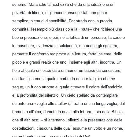
scherno. Ma anche la ricchezza che dà una situazione di
povertà, di libertà; e gli incontri insospettati con gente
semplice, piena di disponibilità. Far strada con la propria
comunità: l'esempio più classico è la «route» che richiede una
buona preparazione, e poi, nella fatica di un percorso, fa cadere
le maschere, evidenzia le solidarietà, ma anche gli egoismi,
permette il confronto reciproco e la lettura, fatta insieme, delle
piccole e grandi realtà che uno, insieme agli altri, incontra. Un
fiore al quale si riesce dare un nome, un paese da conoscere,
una famiglia con la quale spartire la cena e la gioia che ne
segue, un fuoco attorno al quale ritrovare il calore dell'amicizia
e la profondità del silenzio. Un cielo stellato da contemplare
durante una «veglia alle stelle» (si tratta di una lunga veglia, dal
tramonto all'alba, durante la quale alla lettura – sia della Bibbia
che di altri testi – si alternano i silenzi e la presentazione delle
costellazioni, ciascuna delle quali assume un volto e un nome,
permettendo ancora una volta la lode di Dio).