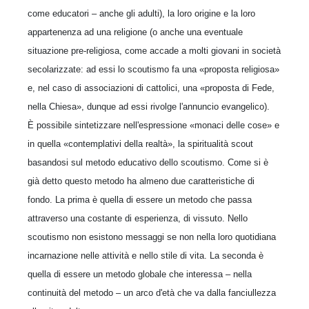
come educatori – anche gli adulti), la loro origine e la loro
appartenenza ad una religione (o anche una eventuale
situazione pre-religiosa, come accade a molti giovani in società
secolarizzate: ad essi lo scoutismo fa una «proposta religiosa»
e, nel caso di associazioni di cattolici, una «proposta di Fede,
nella Chiesa», dunque ad essi rivolge l'annuncio evangelico).
È possibile sintetizzare nell'espressione «monaci delle cose» e
in quella «contemplativi della realtà», la spiritualità scout
basandosi sul metodo educativo dello scoutismo. Come si è
già detto questo metodo ha almeno due caratteristiche di
fondo. La prima è quella di essere un metodo che passa
attraverso una costante di esperienza, di vissuto. Nello
scoutismo non esistono messaggi se non nella loro quotidiana
incarnazione nelle attività e nello stile di vita. La seconda è
quella di essere un metodo globale che interessa – nella
continuità del metodo – un arco d'età che va dalla fanciullezza