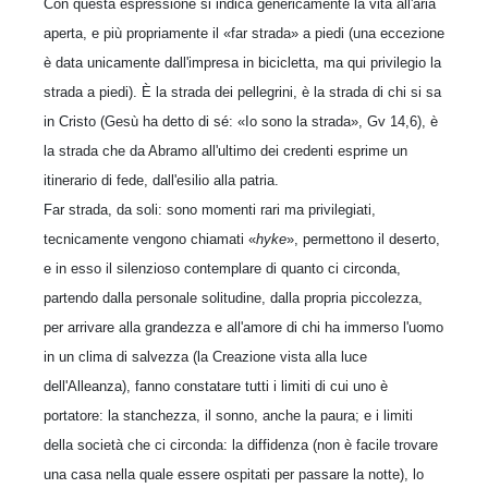
Con questa espressione si indica genericamente la vita all'aria
aperta, e più propriamente il «far strada» a piedi (una eccezione
è data unicamente dall'impresa in bicicletta, ma qui privilegio la
strada a piedi). È la strada dei pellegrini, è la strada di chi si sa
in Cristo (Gesù ha detto di sé: «Io sono la strada», Gv 14,6), è
la strada che da Abramo all'ultimo dei credenti esprime un
itinerario di fede, dall'esilio alla patria.
Far strada, da soli: sono momenti rari ma privilegiati,
tecnicamente vengono chiamati «
hyke
», permettono il deserto,
e in esso il silenzioso contemplare di quanto ci circonda,
partendo dalla personale solitudine, dalla propria piccolezza,
per arrivare alla grandezza e all'amore di chi ha immerso l'uomo
in un clima di salvezza (la Creazione vista alla luce
dell'Alleanza), fanno constatare tutti i limiti di cui uno è
portatore: la stanchezza, il sonno, anche la paura; e i limiti
della società che ci circonda: la diffidenza (non è facile trovare
una casa nella quale essere ospitati per passare la notte), lo