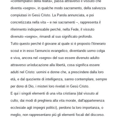
«contemplativi della realtà», passa attraverso il vissuto che
diventa «segno», in qualche modo sacramento, della salvezza
compiutasi in Gesù Cristo. La Parola annunciata, e poi
concretizzata nella vita – e nei sacramenti –, rappresenta il
riferimento indispensabile perché, nella Fede, il vissuto
divenuto «segno», rimandi al suo significato profondo.
Tutto questo perché il giovane al quale si è proposto l'itinerario
scout e in esso l'annuncio evangelico, diventando uomo colga
e viva, ancora nel «segno» del suo essere divenuto adulto
attraverso un'educazione alla libertà, cosa significa essere
adulti nel Cristo: uomini e donne che, a prescindere dalla loro
età, e dal quoziente di intelligenza, sanno contemplare, sempre
per dono di Dio, i misteri loro rivelati in Gesù Cristo.
E qui i singoli elementi di una vita cristiana (dal vissuto al
culto, dai modi di preghiera alla vita morale, dall'appartenenza
ecclesiale agli impegni politici), perdono la loro importanza, o
meglio, non rappresentano più gli elementi focali del discorso.