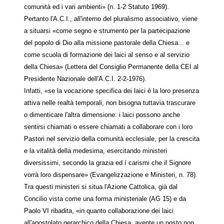
comunità ed i vari ambienti» (n. 1-2 Statuto 1969).
Pertanto l'A.C.I., all'interno del pluralismo associativo, viene
a situarsi «come segno e strumento per la partecipazione
del popolo di Dio alla missione pastorale della Chiesa... e
come scuola di formazione dei laici al senso e al servizio
della Chiesa» (Lettera del Consiglio Permanente della CEI al
Presidente Nazionale dell'A.C.I. 2-2-1976).
Infatti, «se la vocazione specifica dei laici è la loro presenza
attiva nelle realtà temporali, non bisogna tuttavia trascurare
o dimenticare l'altra dimensione: i laici possono anche
sentirsi chiamati o essere chiamati a collaborare con i loro
Pastori nel servizio della comunità ecclesiale, per la crescita
e la vitalità della medesima, esercitando ministeri
diversissimi, secondo la grazia ed í carismi che il Signore
vorrà loro dispensare» (Evangelizzazione e Ministeri, n. 78).
Tra questi ministeri si situa l'Azione Cattolica, già dal
Concilio vista come una forma ministeriale (AG 15) e da
Paolo VI ribadita, «in quanto collaborazione dei laici
all'apostolato gerarchico della Chiesa, avente un posto non