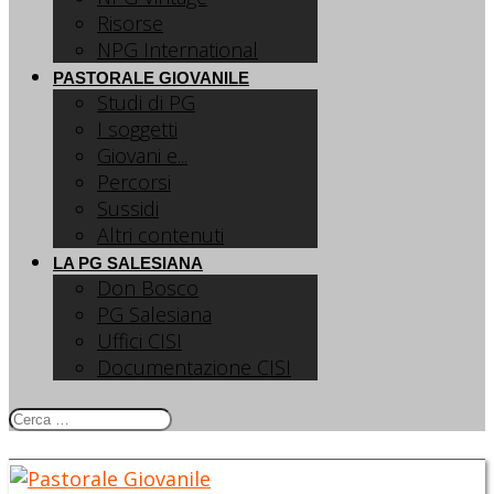
Risorse
NPG International
PASTORALE GIOVANILE
Studi di PG
I soggetti
Giovani e...
Percorsi
Sussidi
Altri contenuti
LA PG SALESIANA
Don Bosco
PG Salesiana
Uffici CISI
Documentazione CISI