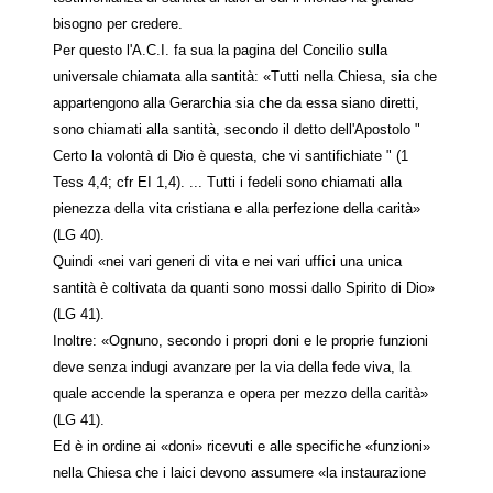
bisogno per credere.
Per questo l'A.C.I. fa sua la pagina del Concilio sulla
universale chiamata alla santità: «Tutti nella Chiesa, sia che
appartengono alla Gerarchia sia che da essa siano diretti,
sono chiamati alla santità, secondo il detto dell'Apostolo "
Certo la volontà di Dio è questa, che vi santifichiate " (1
Tess 4,4; cfr EI 1,4). ... Tutti i fedeli sono chiamati alla
pienezza della vita cristiana e alla perfezione della carità»
(LG 40).
Quindi «nei vari generi di vita e nei vari uffici una unica
santità è coltivata da quanti sono mossi dallo Spirito di Dio»
(LG 41).
Inoltre: «Ognuno, secondo i propri doni e le proprie funzioni
deve senza indugi avanzare per la via della fede viva, la
quale accende la speranza e opera per mezzo della carità»
(LG 41).
Ed è in ordine ai «doni» ricevuti e alle specifiche «funzioni»
nella Chiesa che i laici devono assumere «la instaurazione