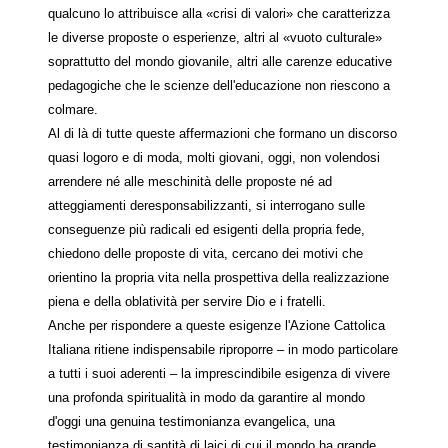
qualcuno lo attribuisce alla «crisi di valori» che caratterizza
le diverse proposte o esperienze, altri al «vuoto culturale»
soprattutto del mondo giovanile, altri alle carenze educative
pedagogiche che le scienze dell'educazione non riescono a
colmare.
Al di là di tutte queste affermazioni che formano un discorso
quasi logoro e di moda, molti giovani, oggi, non volendosi
arrendere né alle meschinità delle proposte né ad
atteggiamenti deresponsabilizzanti, si interrogano sulle
conseguenze più radicali ed esigenti della propria fede,
chiedono delle proposte di vita, cercano dei motivi che
orientino la propria vita nella prospettiva della realizzazione
piena e della oblatività per servire Dio e i fratelli.
Anche per rispondere a queste esigenze l'Azione Cattolica
Italiana ritiene indispensabile riproporre – in modo particolare
a tutti i suoi aderenti – la imprescindibile esigenza di vivere
una profonda spiritualità in modo da garantire al mondo
d'oggi una genuina testimonianza evangelica, una
testimonianza di santità di laici di cui il mondo ha grande