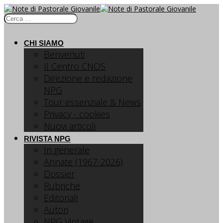
CHI SIAMO
Benvenuti
Il Centro CNOS
Direzione e redazione
NPG
Tour essenziale & News
Privacy - cookies
Nuovi articoli
RIVISTA NPG
In generale
Annate (1967-2026)
Dossier
Rubriche
Editoriali
Autori
NPG Vintage