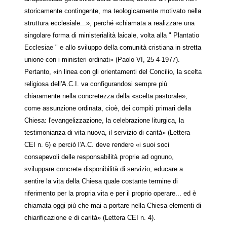
storicamente contingente, ma teologicamente motivato nella
struttura ecclesiale...», perché «chiamata a realizzare una
singolare forma di ministerialità laicale, volta alla " Plantatio
Ecclesiae " e allo sviluppo della comunità cristiana in stretta
unione con i ministeri ordinati» (Paolo VI, 25-4-1977).
Pertanto, «in linea con gli orientamenti del Concilio, la scelta
religiosa dell'A.C.I. va configurandosi sempre più
chiaramente nella concretezza della «scelta pastorale»,
come assunzione ordinata, cioè, dei compiti primari della
Chiesa: l'evangelizzazione, la celebrazione liturgica, la
testimonianza di vita nuova, il servizio di carità» (Lettera
CEI n. 6) e perciò l'A.C. deve rendere «i suoi soci
consapevoli delle responsabilità proprie ad ognuno,
sviluppare concrete disponibilità di servizio, educare a
sentire la vita della Chiesa quale costante termine di
riferimento per la propria vita e per il proprio operare... ed è
chiamata oggi più che mai a portare nella Chiesa elementi di
chiarificazione e di carità» (Lettera CEI n. 4).