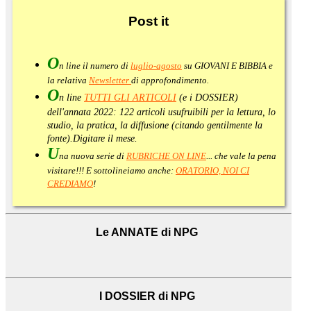
Post
it
O
n line il numero di
luglio-agosto
su GIOVANI E BIBBIA e
la relativa
Newsletter
di approfondimento
.
O
n line
TUTTI GLI ARTICOLI
(e i DOSSIER)
dell'annata 2022:
122 articoli usufruibili per la lettura, lo
studio, la pratica, la diffusione (citando gentilmente la
fonte).
Digitare il mese.
U
na nuova serie di
RUBRICHE ON LINE
... che vale la pena
visitare!!! E sottolineiamo anche:
ORATORIO, NOI CI
CREDIAMO
!
Le ANNATE di NPG
I DOSSIER di NPG