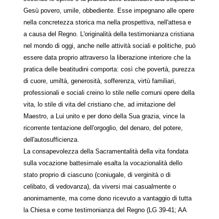
Gesù povero, umile, obbediente. Esse impegnano alle opere
nella concretezza storica ma nella prospettiva, nell'attesa e
a causa del Regno. L'originalità della testimonianza cristiana
nel mondo di oggi, anche nelle attività sociali e politiche, può
essere data proprio attraverso la liberazione interiore che la
pratica delle beatitudini comporta: così che povertà, purezza
di cuore, umiltà, generosità, sofferenza, virtù familiari,
professionali e sociali creino lo stile nelle comuni opere della
vita, lo stile di vita del cristiano che, ad imitazione del
Maestro, a Lui unito e per dono della Sua grazia, vince la
ricorrente tentazione dell'orgoglio, del denaro, del potere,
dell'autosufficienza.
La consapevolezza della Sacramentalità della vita fondata
sulla vocazione battesimale esalta la vocazionalità dello
stato proprio di ciascuno (coniugale, di verginità o di
celibato, di vedovanza), da viversi mai casualmente o
anonimamente, ma come dono ricevuto a vantaggio di tutta
la Chiesa e come testimonianza del Regno (LG 39-41; AA